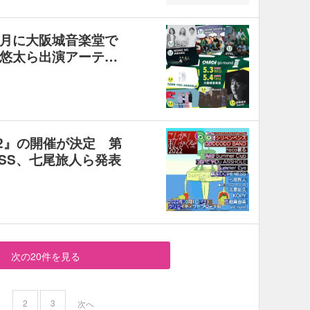
II』5月に大阪城音楽堂で
悠太ら出演アーテ…
2』の開催が決定 第
ESS、七尾旅人ら発表
次の20件を見る
2
3
1
次へ