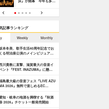
浜』が開幕 今年も多…
あやつり人
気記事ランキング
ly
Weekly
Monthly
坂本冬美、歌手生活40周年記念でお
くる明治座公演のメインビジュア…
西川貴教に直撃、滋賀最大の音楽イ
ベント『FEST. INAZUMA』に懸…
福島最大級の音楽フェス『LIVE AZU
MA 2026』無料で楽しめるEC…
愛知・岐阜の地酒を満喫する『秋酒
祭 2026』チケット一般発売開始