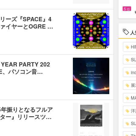
5
位
ーズ『SPACE』4
イヤーとOGRE …
人
HI
S
EAR PARTY 202
OLE、パソコン音…
in
展
MA
E、5年振りとなるフルア
洋
ター』リリースツ…
S