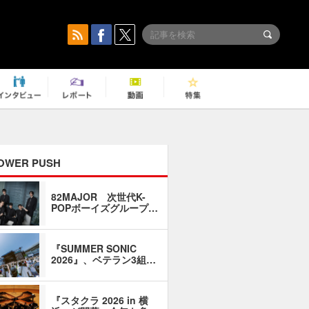
OWER PUSH
82MAJOR 次世代K-
「同窓会に
POPボーイズグループ…
い」――1
『SUMMER SONIC
石井琢磨「
2026』、ベテラン3組…
なるように
『スタクラ 2026 in 横
横内謙介×