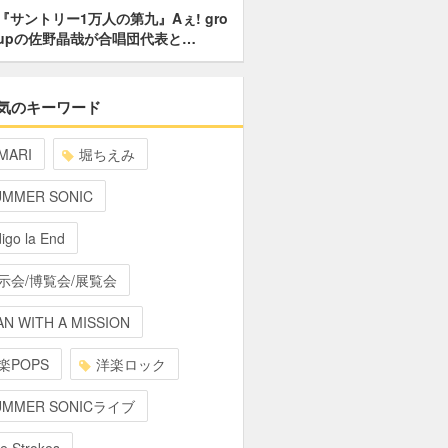
『サントリー1万人の第九』Aぇ! gro
upの佐野晶哉が合唱団代表と…
気のキーワード
MARI
堀ちえみ
UMMER SONIC
digo la End
示会/博覧会/展覧会
N WITH A MISSION
楽POPS
洋楽ロック
UMMER SONICライブ