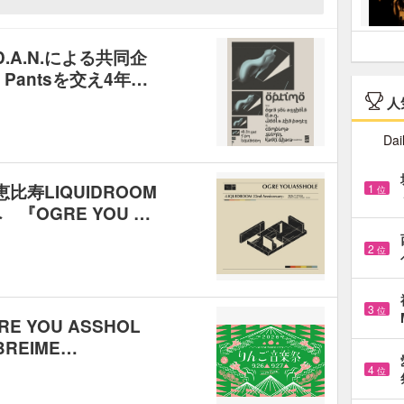
とD.A.N.による共同企
e Pantsを交え4年…
人
Dai
恵比寿LIQUIDROOM
1
位
『OGRE YOU …
2
位
3
位
 YOU ASSHOL
BREIME…
4
位