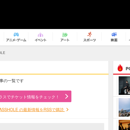
OLE
P
の記事の一覧です
まるで原作の世界から飛
び出してきたよう！ 圧…
ラスでチケット情報をチェック！
ｅｐｌｕｓ ｗｅｅｋｅ
ｎｄ ｃｌｕｂ
U ASSHOLE の最新情報をRSSで購読
ＲｅｏＮａ“ピルグリム”