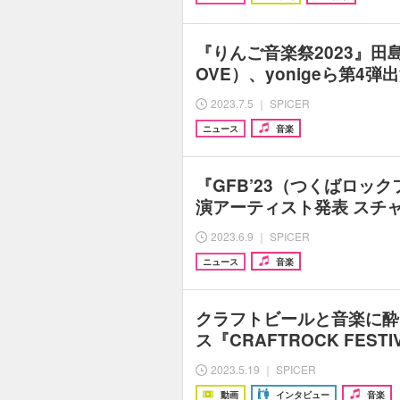
『りんご音楽祭2023』田島貴
OVE）、yonigeら第4
2023.7.5 ｜ SPICER
ニュース
音楽
『GFB’23（つくばロッ
演アーティスト発表 スチ
2023.6.9 ｜ SPICER
ニュース
音楽
クラフトビールと音楽に酔
ス『CRAFTROCK FEST
2023.5.19 ｜ SPICER
動画
インタビュー
音楽