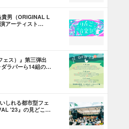
男（ORIGINAL L
弾出演アーティスト…
クフェス）』第三弾出
ャダラパーら14組の…
いしれる都市型フェ
IVAL '23』の見どこ…