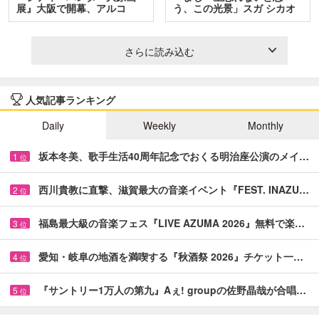
展』大阪で開幕、アルコ
う、この光景」スガ シカオ
＆…
と…
さらに読み込む
人気記事ランキング
Daily
Weekly
Monthly
坂本冬美、歌手生活40周年記念でおくる明治座公演のメイ…
1
位
西川貴教に直撃、滋賀最大の音楽イベント『FEST. INAZU…
2
位
福島最大級の音楽フェス『LIVE AZUMA 2026』無料で楽…
3
位
愛知・岐阜の地酒を満喫する『秋酒祭 2026』チケット一…
4
位
『サントリー1万人の第九』Aぇ! groupの佐野晶哉が合唱…
5
位