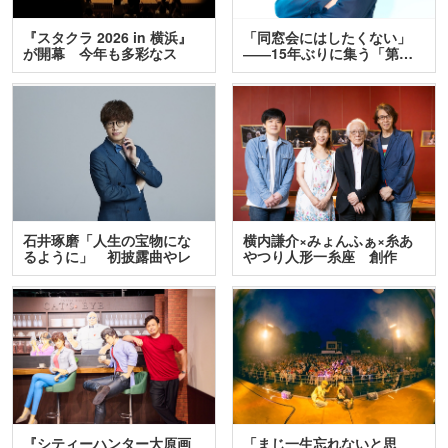
『スタクラ 2026 in 横浜』
「同窓会にはしたくない」
が開幕 今年も多彩なス
――15年ぶりに集う「第…
テ…
石井琢磨「人生の宝物にな
横内謙介×みょんふぁ×糸あ
るように」 初披露曲やレ
やつり人形一糸座 創作
ア…
人…
『シティーハンター大原画
「まじ一生忘れないと思