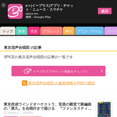
×
e＋(イープラス)アプリ - チケッ
ト・ニュース・スマチケ
表示
eplus inc.
無料 - Google Play
トップ
新着
音楽
クラシック
舞台
アニメ・ゲーム
イベン
東京混声合唱団 の記事
SPICEの東京混声合唱団の記事の一覧です
イープラスでチケット情報をチェック！
東京混声合唱団 の最新情報をRSSで購読
東京佼成ウインドオーケストラ、音楽の殿堂で新編曲
の「第九」を合唱付きで届ける 『ファンタスティ…
2025.9.3 ｜ SPICER