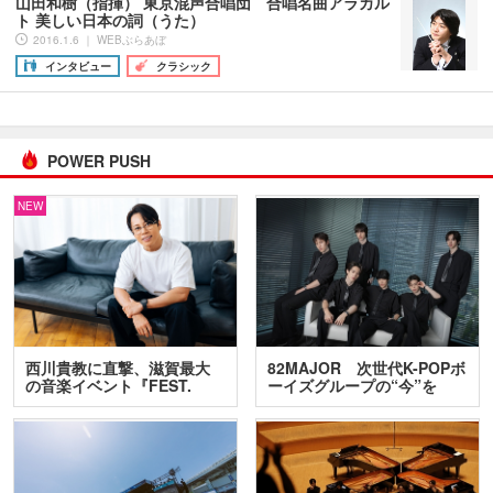
山田和樹（指揮） 東京混声合唱団 合唱名曲アラカル
ト 美しい日本の詞（うた）
2016.1.6 ｜ WEBぶらあぼ
インタビュー
クラシック
POWER PUSH
NEW
西川貴教に直撃、滋賀最大
82MAJOR 次世代K-POPボ
の音楽イベント『FEST.
ーイズグループの“今”を
INA…
訊…