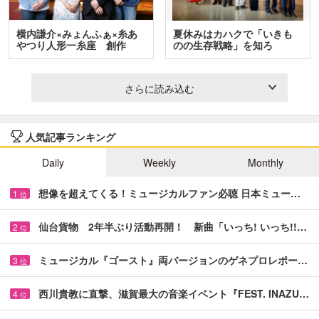
横内謙介×みょんふぁ×糸あ
夏休みはカハクで「いきも
やつり人形一糸座 創作
のの生存戦略」を知ろ
人…
う！ …
さらに読み込む
人気記事ランキング
Daily
Weekly
Monthly
想像を超えてくる！ミュージカルファン必聴 日本ミュー…
1
位
仙台貨物 2年半ぶり活動再開！ 新曲「いっち! いっち!!…
2
位
ミュージカル『ゴースト』両バージョンのゲネプロレポー…
3
位
西川貴教に直撃、滋賀最大の音楽イベント『FEST. INAZU…
4
位