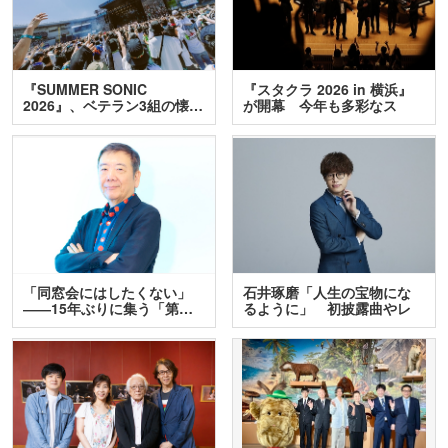
『SUMMER SONIC
『スタクラ 2026 in 横浜』
2026』、ベテラン3組の懐…
が開幕 今年も多彩なス
テ…
「同窓会にはしたくない」
石井琢磨「人生の宝物にな
――15年ぶりに集う「第…
るように」 初披露曲やレ
ア…