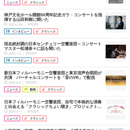
ニュース
クラシック
神戸文化ホール開館50周年記念ガラ・コンサートを指
揮する山田和樹に聞いた
2023.2.26 ｜ SPICER
インタビュー
クラシック
現在絶好調の日本センチュリー交響楽団～コンサート
マスター松浦奈々に話を聞いた
2022.7.6 ｜ SPICER
インタビュー
クラシック
新日本フィルハーモニー交響楽団と東京混声合唱団が
共演 バーチャルコンサートを「音のVR」で配信
2020.6.8 ｜ SPICER
ニュース
動画
クラシック
日本フィルハーモニー交響楽団、自宅で本格的な演奏
と出会える「クラシックちょい聴き」プロジェクト…
2020.5.11 ｜ SPICER
ニュース
クラシック