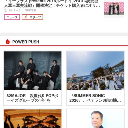
「イープラス presents 2018ルートインBCL×読売巨
人軍三軍交流戦」開催決定！チケット購入者にオリ…
2018.4.6 ｜ SPICER
ニュース
スポーツ
POWER PUSH
82MAJOR 次世代K-POPボ
『SUMMER SONIC
ーイズグループの“今”を
2026』、ベテラン3組の懐…
訊…