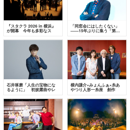
『スタクラ 2026 in 横浜』
「同窓会にはしたくない」
が開幕 今年も多彩なス
――15年ぶりに集う「第…
テ…
石井琢磨「人生の宝物にな
横内謙介×みょんふぁ×糸あ
るように」 初披露曲やレ
やつり人形一糸座 創作
ア…
人…