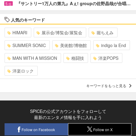
『サントリー1万人の第九』Aぇ! groupの佐野晶哉が合唱…
5
位
人気のキーワード
HIMARI
展示会/博覧会/展覧会
堀ちえみ
SUMMER SONIC
美術館/博物館
indigo la End
MAN WITH A MISSION
格闘技
洋楽POPS
洋楽ロック
キーワードをもっと見る
SPICEの公式アカウントをフォローして
最新のエンタメ情報を手に入れよう
Follow on Facebook
Follow on X