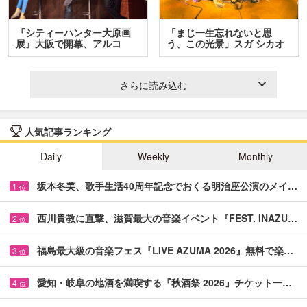
『シティーハンター大原画
「まじ一生忘れないと思
展』大阪で開幕、アルコ
う、この光景」スガ シカオ
＆…
と…
さらに読み込む
人気記事ランキング
Daily
Weekly
Monthly
坂本冬美、歌手生活40周年記念でおくる明治座公演のメイ…
1
位
西川貴教に直撃、滋賀最大の音楽イベント『FEST. INAZU…
2
位
福島最大級の音楽フェス『LIVE AZUMA 2026』無料で楽…
3
位
愛知・岐阜の地酒を満喫する『秋酒祭 2026』チケット一…
4
位