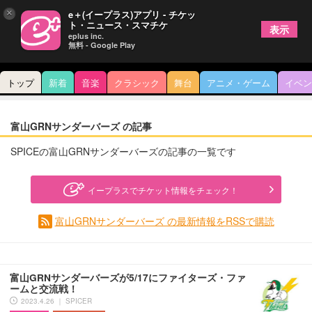
×
e＋(イープラス)アプリ - チケッ
ト・ニュース・スマチケ
表示
eplus inc.
無料 - Google Play
トップ
新着
音楽
クラシック
舞台
アニメ・ゲーム
イベン
富山GRNサンダーバーズ の記事
SPICEの富山GRNサンダーバーズの記事の一覧です
イープラスでチケット情報をチェック！
富山GRNサンダーバーズ の最新情報をRSSで購読
富山GRNサンダーバーズが5/17にファイターズ・ファ
ームと交流戦！
2023.4.26 ｜ SPICER