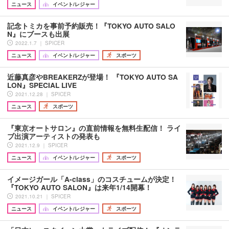
ニュース
イベント/レジャー
記念トミカを事前予約販売！『TOKYO AUTO SALO
N』にブースも出展
2022.1.7 ｜ SPICER
ニュース
イベント/レジャー
スポーツ
近藤真彦やBREAKERZが登場！ 『TOKYO AUTO SA
LON』SPECIAL LIVE
2021.12.28 ｜ SPICER
ニュース
スポーツ
『東京オートサロン』の直前情報を無料生配信！ ライ
ブ出演アーティストの発表も
2021.12.9 ｜ SPICER
ニュース
イベント/レジャー
スポーツ
イメージガール「A-class」のコスチュームが決定！
『TOKYO AUTO SALON』は来年1/14開幕！
2021.10.21 ｜ SPICER
ニュース
イベント/レジャー
スポーツ