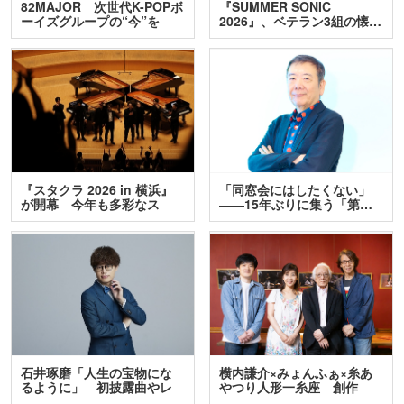
82MAJOR 次世代K-POPボ
『SUMMER SONIC
ーイズグループの“今”を
2026』、ベテラン3組の懐…
訊…
『スタクラ 2026 in 横浜』
「同窓会にはしたくない」
が開幕 今年も多彩なス
――15年ぶりに集う「第…
テ…
石井琢磨「人生の宝物にな
横内謙介×みょんふぁ×糸あ
るように」 初披露曲やレ
やつり人形一糸座 創作
ア…
人…