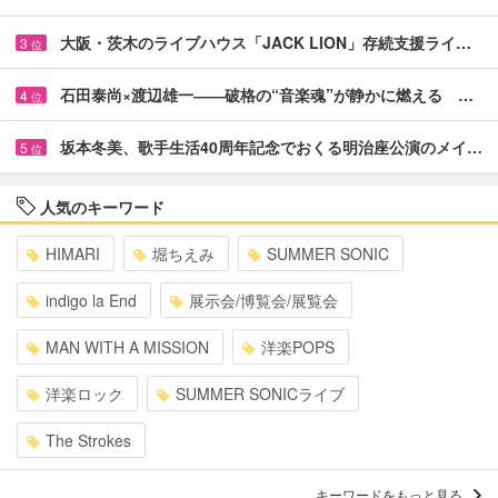
大阪・茨木のライブハウス「JACK LION」存続支援ライ…
3
位
石田泰尚×渡辺雄一――破格の“音楽魂”が静かに燃える …
4
位
坂本冬美、歌手生活40周年記念でおくる明治座公演のメイ…
5
位
人気のキーワード
HIMARI
堀ちえみ
SUMMER SONIC
indigo la End
展示会/博覧会/展覧会
MAN WITH A MISSION
洋楽POPS
洋楽ロック
SUMMER SONICライブ
The Strokes
キーワードをもっと見る