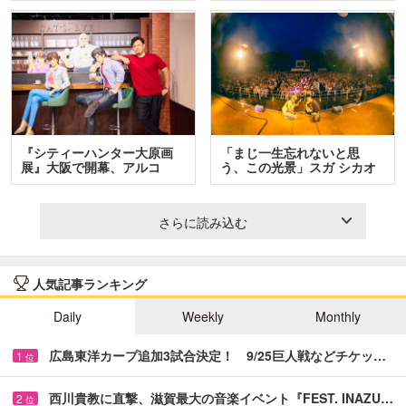
『シティーハンター大原画
「まじ一生忘れないと思
展』大阪で開幕、アルコ
う、この光景」スガ シカオ
＆…
と…
さらに読み込む
人気記事ランキング
Daily
Weekly
Monthly
広島東洋カープ追加3試合決定！ 9/25巨人戦などチケッ…
1
位
西川貴教に直撃、滋賀最大の音楽イベント『FEST. INAZU…
2
位