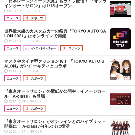
「日本レースクイーン大賞」もライブ配信！ 『オンラ
インオートサロン』は1/15オープン
2021.1.13 ｜ SPICER
ニュース
スポーツ
世界最大級のカスタムカーの祭典『TOKYO AUTO SA
LON 2021』はオンラインで開催
2021.1.9 ｜ SPICER
ニュース
イベント/レジャー
スポーツ
マスクやタイヤ型クッションも！ 『TOKYO AUTO S
ALON』がハローキティとコラボ
2021.1.4 ｜ SPICER
ニュース
スポーツ
『東京オートサロン』の壁紙が公開中！イメージガー
ル「A-class」も登場
2020.12.14 ｜ SPICER
ニュース
スポーツ
『東京オートサロン』がオンラインとのハイブリット
開催に！ A-classが4年ぶりに復活
2020.11.27 ｜ SPICER