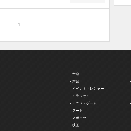
1
- 音楽
- 舞台
- イベント・レジャー
- クラシック
- アニメ・ゲーム
- アート
- スポーツ
- 映画