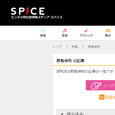
トップ
特集
野島伸司
野島伸司 の記事
SPICEの野島伸司の記事の一覧です
イープ
野島
絞り込み