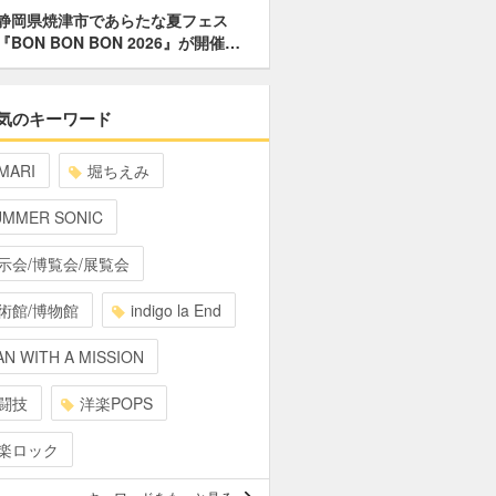
静岡県焼津市であらたな夏フェス
『BON BON BON 2026』が開催…
気のキーワード
MARI
堀ちえみ
UMMER SONIC
示会/博覧会/展覧会
術館/博物館
indigo la End
N WITH A MISSION
闘技
洋楽POPS
楽ロック