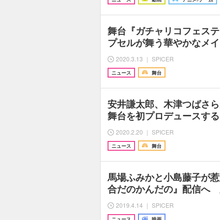
舞台『ガチャリコフェステ
プセルが舞う華やかなメイ
2020.3.13 ｜ SPICER
ニュース
舞台
安井謙太郎、木津つばさら
舞台を初プロデュースする
2020.2.20 ｜ SPICER
ニュース
舞台
馬場ふみかと小島藤子が惹
合だのかんだの』配信へ 
2019.4.14 ｜ SPICER
ニュース
映画