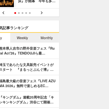
浜』が開幕 今年も多…
あやつり人
気記事ランキング
ly
Weekly
Monthly
熊本県人吉市の野外音楽フェス『Ru
ral Act'26』TENDOUJIら最…
埼玉であらたな文具販売イベントが
スタート 『まるっとぶんぐ博』…
福島最大級の音楽フェス『LIVE AZU
MA 2026』無料で楽しめるEC…
『キングダム』連載20周年記念「キ
ンキンキングダム」渋谷にて開催…