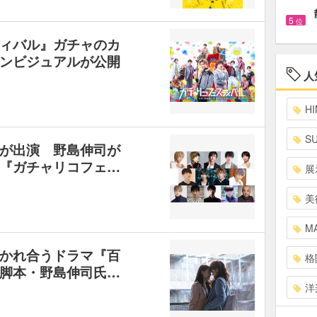
5
位
ィバル』ガチャのカ
ンビジュアルが公開
人
HI
S
が出演 野島伸司が
『ガチャリコフェ…
展
美
MA
かれ合うドラマ『百
格
脚本・野島伸司氏…
洋