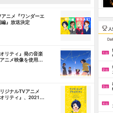
Vアニメ『ワンダーエ
別編』放送決定
人
Dai
オリティ』発の音楽
1
位
アニメ映像を使用…
2
位
3
位
リジナルTVアニメ
リティ』、2021…
4
位