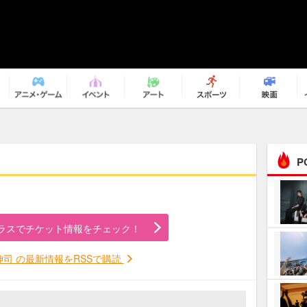
P
まるで原作の世界から飛
び出してきたよう！ 圧…
ラスでチケット情報をチェック！
ｅｐｌｕｓ ｗｅｅｋｅ
ｎｄ ｃｌｕｂ
伸司 の最新情報をRSSで購読
ＲｅｏＮａ“ピルグリム”