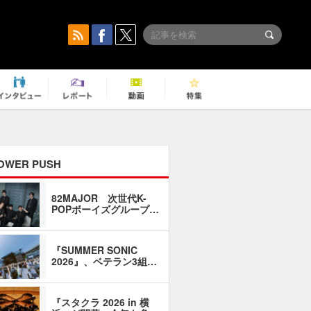
OWER PUSH
82MAJOR 次世代K-
「同窓会に
POPボーイズグループ…
い」――1
『SUMMER SONIC
石井琢磨「
2026』、ベテラン3組…
なるように
『スタクラ 2026 in 横
横内謙介×