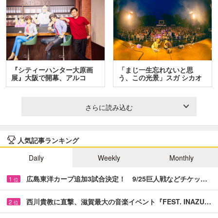
『シティーハンター大原画
「まじ一生忘れないと思
展』大阪で開幕、アルコ
う、この光景」スガ シカオ
＆…
と…
さらに読み込む
人気記事ランキング
Daily
Weekly
Monthly
広島東洋カープ追加3試合決定！ 9/25巨人戦などチケッ…
1
位
西川貴教に直撃、滋賀最大の音楽イベント『FEST. INAZU…
2
位