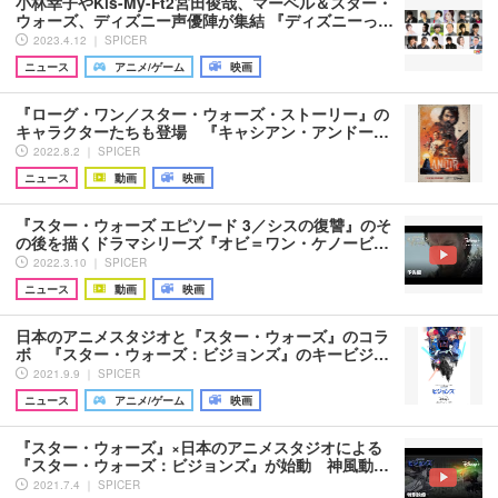
小林幸子やKis-My-Ft2宮田俊哉、マーベル＆スター・
ウォーズ、ディズニー声優陣が集結 『ディズニーっ…
2023.4.12 ｜ SPICER
ニュース
アニメ/ゲーム
映画
『ローグ・ワン／スター・ウォーズ・ストーリー』の
キャラクターたちも登場 『キャシアン・アンドー…
2022.8.2 ｜ SPICER
ニュース
動画
映画
『スター・ウォーズ エピソード 3／シスの復讐』のそ
の後を描くドラマシリーズ『オビ＝ワン・ケノービ…
2022.3.10 ｜ SPICER
ニュース
動画
映画
日本のアニメスタジオと『スター・ウォーズ』のコラ
ボ 『スター・ウォーズ：ビジョンズ』のキービジ…
2021.9.9 ｜ SPICER
ニュース
アニメ/ゲーム
映画
『スター・ウォーズ』×日本のアニメスタジオによる
『スター・ウォーズ：ビジョンズ』が始動 神風動…
2021.7.4 ｜ SPICER