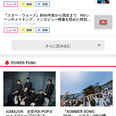
ニュース
動画
映画
『スター・ウォーズ』約40年前から現在まで NGシ
ーンやメイキング、インタビュー映像を収めた特別…
2019.12.20 ｜ SPICER
ニュース
動画
映画
さらに読み込む
POWER PUSH
82MAJOR 次世代K-POPボ
『SUMMER SONIC
ーイズグループの“今”を
2026』、ベテラン3組の懐…