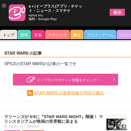
×
e＋(イープラス)アプリ - チケッ
ト・ニュース・スマチケ
表示
eplus inc.
無料 - Google Play
トップ
新着
音楽
クラシック
舞台
アニメ・ゲーム
イベン
STAR WARS の記事
SPICEのSTAR WARSの記事の一覧です
イープラスでチケット情報をチェック！
STAR WARS の最新情報をRSSで購読
マリーンズが 6/9に『STAR WARS NIGHT』開催！ マ
リンスタジアムが映画の世界観に染まる
2026.4.16 ｜ SPICER