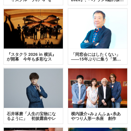
訊…
『スタクラ 2026 in 横浜』
「同窓会にはしたくない」
が開幕 今年も多彩なス
――15年ぶりに集う「第…
テ…
石井琢磨「人生の宝物にな
横内謙介×みょんふぁ×糸あ
るように」 初披露曲やレ
やつり人形一糸座 創作
ア…
人…