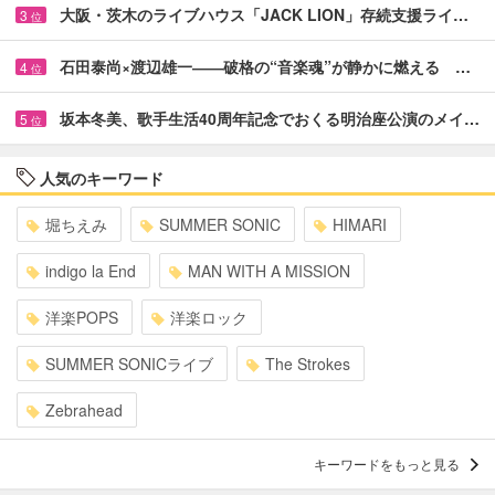
大阪・茨木のライブハウス「JACK LION」存続支援ライ…
3
位
石田泰尚×渡辺雄一――破格の“音楽魂”が静かに燃える …
4
位
坂本冬美、歌手生活40周年記念でおくる明治座公演のメイ…
5
位
人気のキーワード
堀ちえみ
SUMMER SONIC
HIMARI
indigo la End
MAN WITH A MISSION
洋楽POPS
洋楽ロック
SUMMER SONICライブ
The Strokes
Zebrahead
キーワードをもっと見る