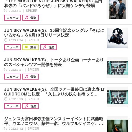
『THE MUSIC OF NOTE JUN SKY WALKER(S) 宮田
和弥の「バンドやろうぜ」』に大槻ケンヂが登場
2023.5.2 ｜ SPICER
ニュース
音楽
JUN SKY WALKER(S)、35周年記念シングル「そばに
いるから」を6月10日リリース決定
2023.2.24 ｜ SPICER
ニュース
動画
音楽
JUN SKY WALKER(S)、トークあり企画コーナーあり
のスペシャルツアー開催を発表
2022.9.21 ｜ SPICER
ニュース
音楽
JUN SKY WALKER(S)、全国ツアー最終日は恵比寿 LI
QUIDROOMに決定 「久しぶりの奴らも待って…
2022.5.23 ｜ SPICER
ニュース
音楽
ジュンスカ宮田和弥主催マンスリーイベントに武藤昭
平、ウエノコウジ、藤井一彦、ウルフルケイスケ、…
2022.5.12 ｜ SPICER