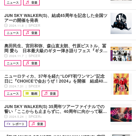
ニュース
音楽
JUN SKY WALKER(S)、結成45周年を記念した全国ツ
アーの開催を発表
2024.11.8 ｜ SPICER
ニュース
音楽
奥田民生、宮田和弥、森山直太朗、竹原ピストル、冨
岡 愛ら 日本最大級のギター弾き語りフェス『ギタ…
2024.11.7 ｜ SPICER
ニュース
音楽
ニューロティカ、37年を経た“LOFT初ワンマン”記念
日に『CHOICEで会おうぜ！2024』を開催 結成40…
2024.7.31 ｜ SPICER
ニュース
動画
音楽
JUN SKY WALKER(S) 35周年ツアーファイナルでの
誓い「ここからも止まらずに、40周年に向かって駆…
2024.5.24 ｜ SPICER+
レポート
音楽