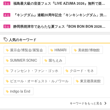
福島最大級の音楽フェス『LIVE AZUMA 2026』無料で楽…
3
位
『キングダム』連載20周年記念「キンキンキングダム」渋…
4
位
静岡県焼津市であらたな夏フェス『BON BON BON 2026…
5
位
人気のキーワード
展示会/博覧会/展覧会
HIMARI
美術館/博物館
SUMMER SONIC
堀ちえみ
フィンセント・ファン・ゴッホ
クロード・モネ
ピエール・オーギュスト・ルノワール
東京都美術館
indigo la End
キーワードをもっと見る