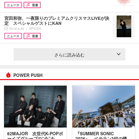
ニュース
音楽
宮田和弥、一夜限りのプレミアムクリスマスLIVEが決
定 スペシャルゲストにKAN
2019.8.30 ｜ SPICER
ニュース
音楽
さらに読み込む
POWER PUSH
82MAJOR 次世代K-POPボ
『SUMMER SONIC
ーイズグループの“今”を
2026』、ベテラン3組の懐…