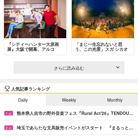
『シティーハンター大原画
「まじ一生忘れないと思
展』大阪で開幕、アルコ
う、この光景」スガ シカオ
＆…
と…
さらに読み込む
人気記事ランキング
Daily
Weekly
Monthly
熊本県人吉市の野外音楽フェス『Rural Act'26』TENDOU…
1
位
埼玉であらたな文具販売イベントがスタート 『まるっと…
2
位