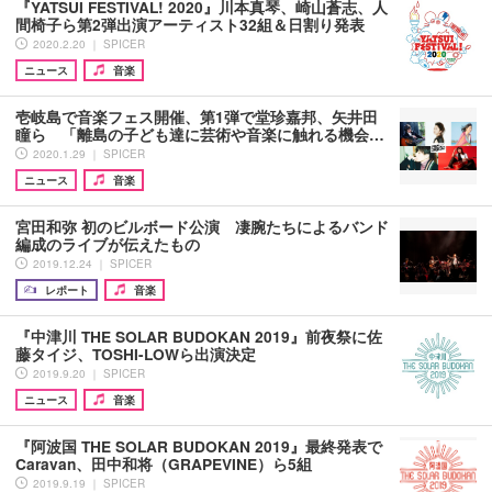
『YATSUI FESTIVAL! 2020』川本真琴、崎山蒼志、人
間椅子ら第2弾出演アーティスト32組＆日割り発表
2020.2.20 ｜ SPICER
ニュース
音楽
壱岐島で音楽フェス開催、第1弾で堂珍嘉邦、矢井田
瞳ら 「離島の子ども達に芸術や音楽に触れる機会…
2020.1.29 ｜ SPICER
ニュース
音楽
宮田和弥 初のビルボード公演 凄腕たちによるバンド
編成のライブが伝えたもの
2019.12.24 ｜ SPICER
レポート
音楽
『中津川 THE SOLAR BUDOKAN 2019』前夜祭に佐
藤タイジ、TOSHI-LOWら出演決定
2019.9.20 ｜ SPICER
ニュース
音楽
『阿波国 THE SOLAR BUDOKAN 2019』最終発表で
Caravan、田中和将（GRAPEVINE）ら5組
2019.9.19 ｜ SPICER