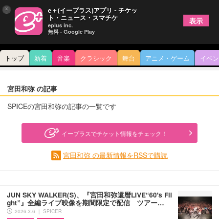
×
e＋(イープラス)アプリ - チケッ
ト・ニュース・スマチケ
表示
eplus inc.
無料 - Google Play
トップ
新着
音楽
クラシック
舞台
アニメ・ゲーム
イベン
宮田和弥 の記事
SPICEの宮田和弥の記事の一覧です
イープラスでチケット情報をチェック！
宮田和弥 の最新情報をRSSで購読
JUN SKY WALKER(S)、『宮⽥和弥還暦LIVE“60's Fli
ght”』全編ライブ映像を期間限定で配信 ツアー…
2026.3.6 ｜ SPICER