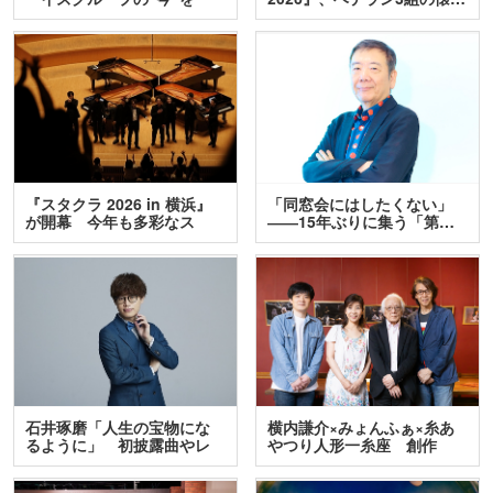
訊…
『スタクラ 2026 in 横浜』
「同窓会にはしたくない」
が開幕 今年も多彩なス
――15年ぶりに集う「第…
テ…
石井琢磨「人生の宝物にな
横内謙介×みょんふぁ×糸あ
るように」 初披露曲やレ
やつり人形一糸座 創作
ア…
人…