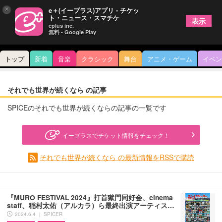
×
e＋(イープラス)アプリ - チケッ
ト・ニュース・スマチケ
表示
eplus inc.
無料 - Google Play
トップ
新着
音楽
クラシック
舞台
アニメ・ゲーム
イベン
それでも世界が続くなら の記事
SPICEのそれでも世界が続くならの記事の一覧です
イープラスでチケット情報をチェック！
それでも世界が続くなら の最新情報をRSSで購読
『MURO FESTIVAL 2024』打首獄門同好会、cinema
staff、稲村太佑（アルカラ）ら最終出演アーティス…
2024.6.4 ｜ SPICER