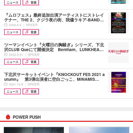
ニュース
音楽
『ムロフェス』最終追加出演アーティストにストレイ
テナー、THE 2、クジラ夜の街、我儘ラキア-BAND…
2022.6.3 ｜ SPICER
ニュース
音楽
ツーマンイベント『火曜日の胸騒ぎ』シリーズ、下北
沢CLUB Queにて開催決定 Bentham、LUNKHEA…
2022.5.31 ｜ SPICER
ニュース
音楽
下北沢サーキットイベント『KNOCKOUT FES 2021 a
utumn』 第3弾出演者に空白ごっこ、MINAMIS…
2021.10.8 ｜ SPICER
ニュース
音楽
POWER PUSH