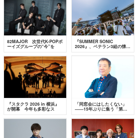
82MAJOR 次世代K-POPボ
『SUMMER SONIC
ーイズグループの“今”を
2026』、ベテラン3組の懐…
訊…
『スタクラ 2026 in 横浜』
「同窓会にはしたくない」
が開幕 今年も多彩なス
――15年ぶりに集う「第…
テ…