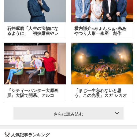
石井琢磨「人生の宝物にな
横内謙介×みょんふぁ×糸あ
るように」 初披露曲やレ
やつり人形一糸座 創作
ア…
人…
『シティーハンター大原画
「まじ一生忘れないと思
展』大阪で開幕、アルコ
う、この光景」スガ シカオ
＆…
と…
さらに読み込む
人気記事ランキング