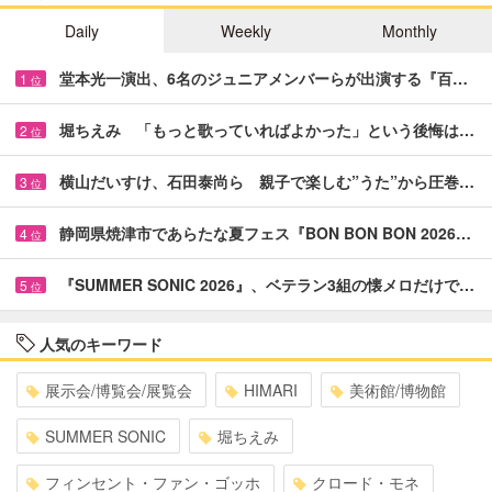
Daily
Weekly
Monthly
堂本光一演出、6名のジュニアメンバーらが出演する『百…
1
位
堀ちえみ 「もっと歌っていればよかった」という後悔は…
2
位
横山だいすけ、石田泰尚ら 親子で楽しむ”うた”から圧巻…
3
位
静岡県焼津市であらたな夏フェス『BON BON BON 2026…
4
位
『SUMMER SONIC 2026』、ベテラン3組の懐メロだけで…
5
位
人気のキーワード
展示会/博覧会/展覧会
HIMARI
美術館/博物館
SUMMER SONIC
堀ちえみ
フィンセント・ファン・ゴッホ
クロード・モネ