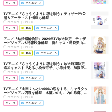
ニュース
アニメ/ゲーム
TVアニメ『ささやくように恋を唄う』ティザーPV公
開＆アーティスト情報も解禁
2023.3.26 ｜ SPICER
ニュース
動画
アニメ/ゲーム
アニメ『結婚指輪物語』2024年TV放送決定 ティザ
ービジュアル&特報映像解禁 新キャスト島袋美由…
2023.3.25 ｜ SPICER
ニュース
動画
アニメ/ゲーム
TVアニメ『ささやくように恋を唄う』放送時期決定
追加キャストである小松未可子、小原好美、加隈亜…
2023.3.17 ｜ SPICER
ニュース
アニメ/ゲーム
TVアニメ『山田くんとLv999の恋をする』キャラクタ
ービジュアル四種を解禁 水瀬いのり、内山昂輝、…
2023.2.24 ｜ SPICER
ニュース
アニメ/ゲーム