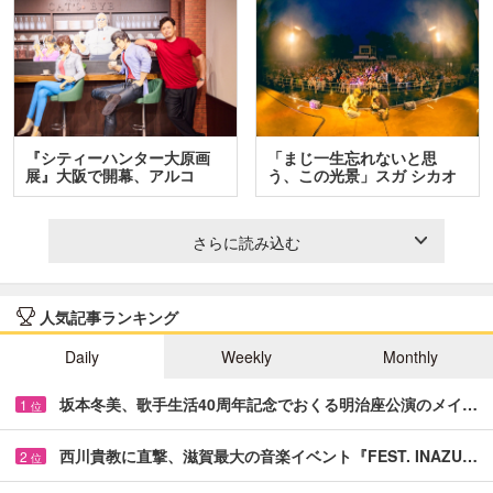
『シティーハンター大原画
「まじ一生忘れないと思
展』大阪で開幕、アルコ
う、この光景」スガ シカオ
＆…
と…
さらに読み込む
人気記事ランキング
Daily
Weekly
Monthly
坂本冬美、歌手生活40周年記念でおくる明治座公演のメイ…
1
位
西川貴教に直撃、滋賀最大の音楽イベント『FEST. INAZU…
2
位