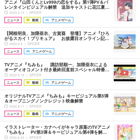
アニメ『山田くんとLv999の恋をする』第1弾PV＆バ
レンタインビジュアル解禁 追加キャストに花江夏…
2023.2.14 ｜ SPICER
ニュース
動画
アニメ/ゲーム
【関根明良、加隈亜衣、古賀葵 登壇】アニメ『ひろ
がるスカイ！プリキュア』 お披露目オンライン記…
2023.2.2 ｜ SPICER
ニュース
アニメ/ゲーム
TVアニメ『ちみも』 諏訪部順一、加隈亜衣による
オーディオコメント付き最終回直前スペシャル特番…
2022.9.16 ｜ SPICER
ニュース
動画
アニメ/ゲーム
オリジナルTVアニメ『ちみも』キービジュアル第5弾
＆オープニングノンクレジット映像解禁
2022.8.11 ｜ SPICER
ニュース
動画
アニメ/ゲーム
イラストレーター・カナヘイがキャラ原案のTVアニメ
『ちみも』 PV第3弾＆キービジュアル第4弾を解…
2022.6.30 ｜ SPICER