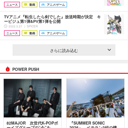
ニュース
動画
アニメ/ゲーム
TVアニメ『転生したら剣でした』放送時期が決定 キ
ービジュ第1弾&PV第1弾を公開
2022.3.27 ｜ SPICER
ニュース
動画
アニメ/ゲーム
さらに読み込む
POWER PUSH
82MAJOR 次世代K-POPボ
『SUMMER SONIC
ーイズグループの“今”を
2026』、ベテラン3組の懐…