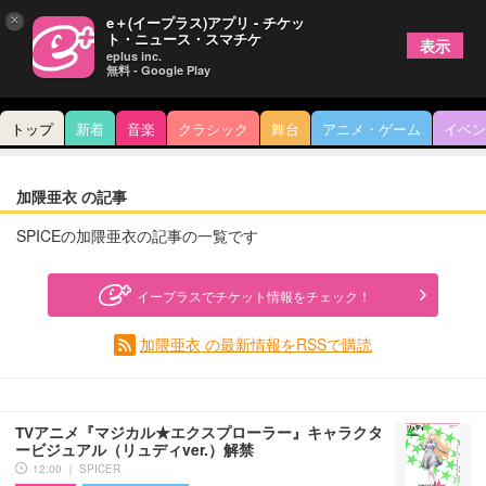
×
e＋(イープラス)アプリ - チケッ
ト・ニュース・スマチケ
表示
eplus inc.
無料 - Google Play
トップ
新着
音楽
クラシック
舞台
アニメ・ゲーム
イベン
加隈亜衣 の記事
SPICEの加隈亜衣の記事の一覧です
イープラスでチケット情報をチェック！
加隈亜衣 の最新情報をRSSで購読
TVアニメ『マジカル★エクスプローラー』キャラクタ
ービジュアル（リュディver.）解禁
12:00 ｜ SPICER