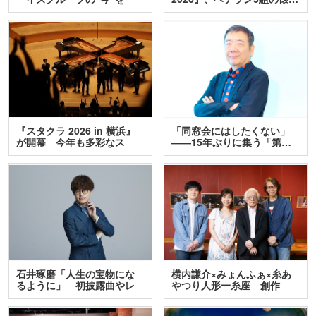
訊…
『スタクラ 2026 in 横浜』
「同窓会にはしたくない」
が開幕 今年も多彩なス
――15年ぶりに集う「第…
テ…
石井琢磨「人生の宝物にな
横内謙介×みょんふぁ×糸あ
るように」 初披露曲やレ
やつり人形一糸座 創作
ア…
人…