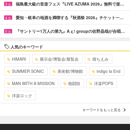
福島最大級の音楽フェス『LIVE AZUMA 2026』無料で楽…
3
位
愛知・岐阜の地酒を満喫する『秋酒祭 2026』チケット一…
4
位
『サントリー1万人の第九』Aぇ! groupの佐野晶哉が合唱…
5
位
人気のキーワード
HIMARI
展示会/博覧会/展覧会
堀ちえみ
SUMMER SONIC
美術館/博物館
indigo la End
MAN WITH A MISSION
格闘技
洋楽POPS
洋楽ロック
キーワードをもっと見る