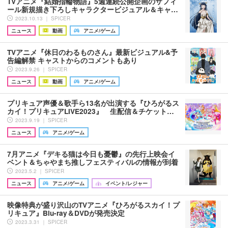
TVアニメ『結婚指輪物語』5週連続公開企画のサフィ
ール新規描き下ろしキャラクタービジュアル＆キャ…
2023.10.13 ｜ SPICER
ニュース
動画
アニメ/ゲーム
TVアニメ『休日のわるものさん』最新ビジュアル&予
告編解禁 キャストからのコメントもあり
2023.9.26 ｜ SPICER
ニュース
動画
アニメ/ゲーム
プリキュア声優＆歌手ら13名が出演する『ひろがるス
カイ！プリキュアLIVE2023』 生配信＆チケット…
2023.9.19 ｜ SPICER
ニュース
アニメ/ゲーム
7月アニメ『デキる猫は今日も憂鬱』の先行上映会イ
ベント＆ちゃやまち推しフェスティバルの情報が到着
2023.5.2 ｜ SPICER
ニュース
アニメ/ゲーム
イベント/レジャー
映像特典が盛り沢山のTVアニメ『ひろがるスカイ！プ
リキュア』Blu-ray＆DVDが発売決定
2023.3.31 ｜ SPICER