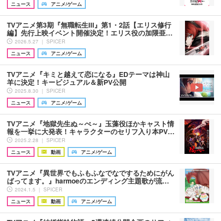
ニュース
アニメ/ゲーム
TVアニメ第3期『無職転生III』第1・2話【エリス修行
編】先行上映イベント開催決定！エリス役の加隈亜…
2026.5.27 ｜ SPICER
ニュース
アニメ/ゲーム
TVアニメ『キミと越えて恋になる』EDテーマは神山
羊に決定！キービジュアル＆新PV公開
2025.8.30 ｜ SPICER
ニュース
アニメ/ゲーム
TVアニメ『地獄先生ぬ～べ～』玉藻役ほかキャスト情
報を一挙に大発表！キャラクターのセリフ入り本PV…
2025.2.28 ｜ SPICER
ニュース
動画
アニメ/ゲーム
TVアニメ『異世界でもふもふなでなでするためにがん
ばってます。』harmoeのエンディング主題歌が流…
2024.1.5 ｜ SPICER
ニュース
動画
アニメ/ゲーム