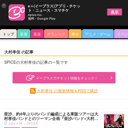
×
e＋(イープラス)アプリ - チケッ
ト・ニュース・スマチケ
表示
eplus inc.
無料 - Google Play
トップ
新着
音楽
クラシック
舞台
アニメ・ゲーム
イベン
大村孝佳 の記事
SPICEの大村孝佳の記事の一覧です
イープラスでチケット情報をチェック！
大村孝佳 の最新情報をRSSで購読
亜沙、約4年ぶりのバンド編成による東阪ツアーは大
村孝佳バンドとのツーマン企画『亜沙バンド×大村…
2023.4.28 ｜ SPICER