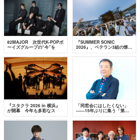
82MAJOR 次世代K-POPボ
『SUMMER SONIC
ーイズグループの“今”を
2026』、ベテラン3組の懐…
訊…
『スタクラ 2026 in 横浜』
「同窓会にはしたくない」
が開幕 今年も多彩なス
――15年ぶりに集う「第…
テ…