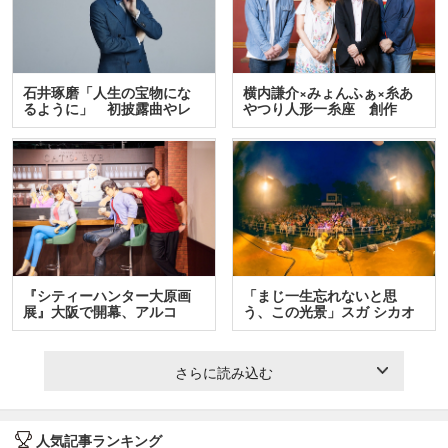
石井琢磨「人生の宝物にな
横内謙介×みょんふぁ×糸あ
るように」 初披露曲やレ
やつり人形一糸座 創作
ア…
人…
『シティーハンター大原画
「まじ一生忘れないと思
展』大阪で開幕、アルコ
う、この光景」スガ シカオ
＆…
と…
さらに読み込む
人気記事ランキング