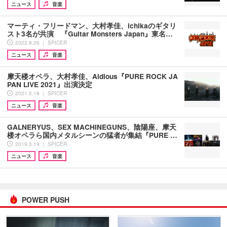
ニュース
音楽
マーティ・フリードマン、大村孝佳、ichikaのギタリ
スト3名が共演 『Guitar Monsters Japan』東名…
2022.8.26 ｜ SPICER
ニュース
音楽
摩天楼オペラ、大村孝佳、Aldious『PURE ROCK JA
PAN LIVE 2021』出演決定
2021.5.18 ｜ SPICER
ニュース
音楽
GALNERYUS、SEX MACHINEGUNS、陰陽座、摩天
楼オペラら国内メタルシーンの猛者が集結『PURE …
2019.3.19 ｜ SPICER
ニュース
音楽
POWER PUSH