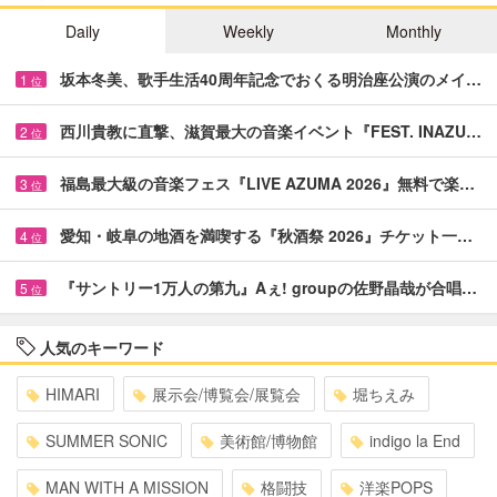
Daily
Weekly
Monthly
坂本冬美、歌手生活40周年記念でおくる明治座公演のメイ…
1
位
西川貴教に直撃、滋賀最大の音楽イベント『FEST. INAZU…
2
位
福島最大級の音楽フェス『LIVE AZUMA 2026』無料で楽…
3
位
愛知・岐阜の地酒を満喫する『秋酒祭 2026』チケット一…
4
位
『サントリー1万人の第九』Aぇ! groupの佐野晶哉が合唱…
5
位
人気のキーワード
HIMARI
展示会/博覧会/展覧会
堀ちえみ
SUMMER SONIC
美術館/博物館
indigo la End
MAN WITH A MISSION
格闘技
洋楽POPS