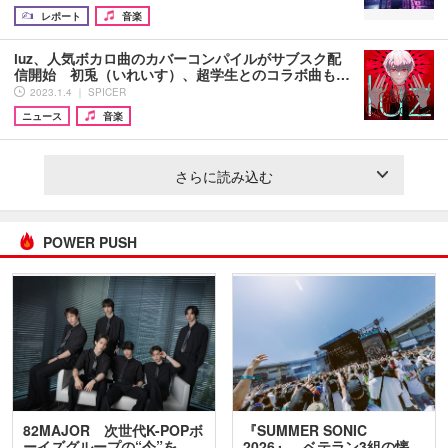
レポート
音楽
luz、人気ボカロ曲のカバーコンパイルがサブスク配
信開始 初兎（いれいす）、超学生とのコラボ曲も…
2023.1.4 ｜ SPICER
ニュース
音楽
さらに読み込む
POWER PUSH
82MAJOR 次世代K-POPボ
『SUMMER SONIC
ーイズグループの“今”を
2026』、ベテラン3組の懐…