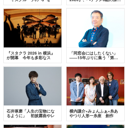
訊…
『スタクラ 2026 in 横浜』
「同窓会にはしたくない」
が開幕 今年も多彩なス
――15年ぶりに集う「第…
テ…
石井琢磨「人生の宝物にな
横内謙介×みょんふぁ×糸あ
るように」 初披露曲やレ
やつり人形一糸座 創作
ア…
人…