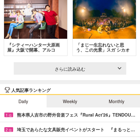
『シティーハンター大原画
「まじ一生忘れないと思
展』大阪で開幕、アルコ
う、この光景」スガ シカオ
＆…
と…
さらに読み込む
人気記事ランキング
Daily
Weekly
Monthly
熊本県人吉市の野外音楽フェス『Rural Act'26』TENDOU…
1
位
埼玉であらたな文具販売イベントがスタート 『まるっと…
2
位