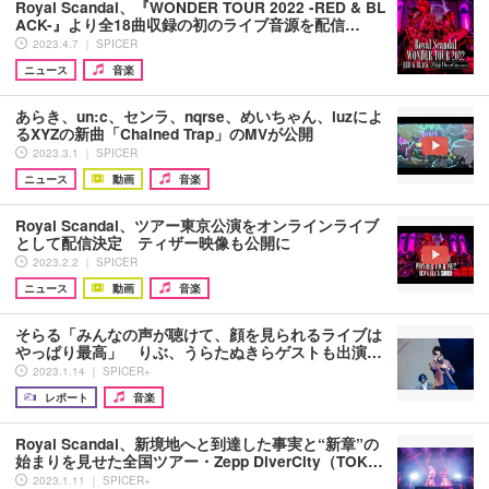
Royal Scandal、『WONDER TOUR 2022 -RED & BL
ACK-』より全18曲収録の初のライブ音源を配信…
2023.4.7 ｜ SPICER
ニュース
音楽
あらき、un:c、センラ、nqrse、めいちゃん、luzによ
るXYZの新曲「Chained Trap」のMVが公開
2023.3.1 ｜ SPICER
ニュース
動画
音楽
Royal Scandal、ツアー東京公演をオンラインライブ
として配信決定 ティザー映像も公開に
2023.2.2 ｜ SPICER
ニュース
動画
音楽
そらる「みんなの声が聴けて、顔を見られるライブは
やっぱり最高」 りぶ、うらたぬきらゲストも出演…
2023.1.14 ｜ SPICER+
レポート
音楽
Royal Scandal、新境地へと到達した事実と“新章”の
始まりを見せた全国ツアー・Zepp DiverCity（TOK…
2023.1.11 ｜ SPICER+