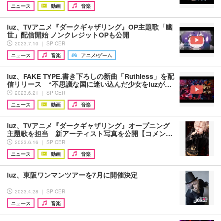
ニュース
動画
音楽
luz、TVアニメ『ダークギャザリング』OP主題歌「幽
世」配信開始 ノンクレジットOPも公開
2023.7.10 ｜ SPICER
ニュース
音楽
アニメ/ゲーム
luz、FAKE TYPE.書き下ろしの新曲「Ruthless」を配
信リリース “不思議な国に迷い込んだ少女をluzが…
2023.6.21 ｜ SPICER
ニュース
動画
音楽
luz、TVアニメ『ダークギャザリング』オープニング
主題歌を担当 新アーティスト写真を公開【コメン…
2023.6.16 ｜ SPICER
ニュース
動画
音楽
luz、東阪ワンマンツアーを7月に開催決定
2023.4.28 ｜ SPICER
ニュース
音楽