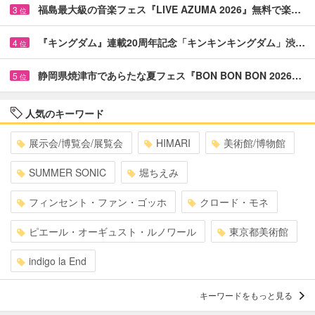
福島最大級の音楽フェス『LIVE AZUMA 2026』無料で楽…
3
位
『キングダム』連載20周年記念「キンキンキングダム」渋…
4
位
静岡県焼津市であらたな夏フェス『BON BON BON 2026…
5
位
人気のキーワード
展示会/博覧会/展覧会
HIMARI
美術館/博物館
SUMMER SONIC
堀ちえみ
フィンセント・ファン・ゴッホ
クロード・モネ
ピエール・オーギュスト・ルノワール
東京都美術館
indigo la End
キーワードをもっと見る