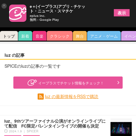
×
e＋(イープラス)アプリ - チケッ
ト・ニュース・スマチケ
表示
eplus inc.
無料 - Google Play
トップ
新着
音楽
クラシック
舞台
アニメ・ゲーム
イベン
luz の記事
SPICEのluzの記事の一覧です
イープラスでチケット情報をチェック！
luz の最新情報をRSSで購読
luz、9thツアーファイナル公演がオンラインライブに
て配信 FC限定バレンタインライブの開催も決定
2024.1.9 ｜ SPICER