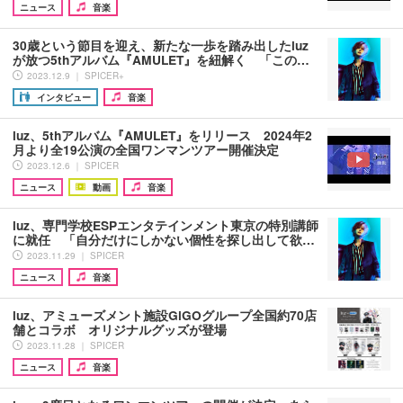
ニュース
音楽
30歳という節目を迎え、新たな一歩を踏み出したluz
が放つ5thアルバム『AMULET』を紐解く 「この…
2023.12.9 ｜ SPICER+
インタビュー
音楽
luz、5thアルバム『AMULET』をリリース 2024年2
月より全19公演の全国ワンマンツアー開催決定
2023.12.6 ｜ SPICER
ニュース
動画
音楽
luz、専門学校ESPエンタテインメント東京の特別講師
に就任 「自分だけにしかない個性を探し出して欲…
2023.11.29 ｜ SPICER
ニュース
音楽
luz、アミューズメント施設GiGOグループ全国約70店
舗とコラボ オリジナルグッズが登場
2023.11.28 ｜ SPICER
ニュース
音楽