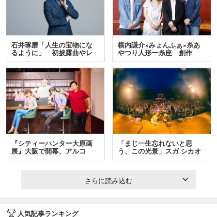
石井琢磨「人生の宝物にな
横内謙介×みょんふぁ×糸あ
るように」 初披露曲やレ
やつり人形一糸座 創作
ア…
人…
『シティーハンター大原画
「まじ一生忘れないと思
展』大阪で開幕、アルコ
う、この光景」スガ シカオ
＆…
と…
さらに読み込む
人気記事ランキング