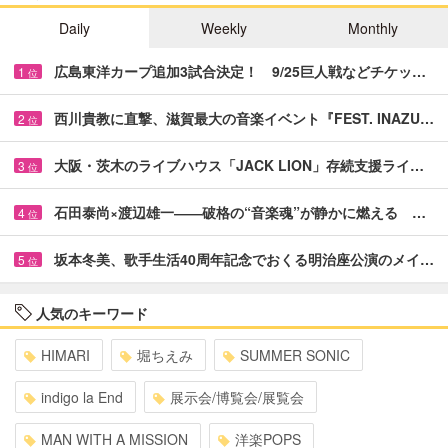
Daily
Weekly
Monthly
広島東洋カープ追加3試合決定！ 9/25巨人戦などチケッ…
1
位
西川貴教に直撃、滋賀最大の音楽イベント『FEST. INAZU…
2
位
大阪・茨木のライブハウス「JACK LION」存続支援ライ…
3
位
石田泰尚×渡辺雄一――破格の“音楽魂”が静かに燃える …
4
位
坂本冬美、歌手生活40周年記念でおくる明治座公演のメイ…
5
位
人気のキーワード
HIMARI
堀ちえみ
SUMMER SONIC
indigo la End
展示会/博覧会/展覧会
MAN WITH A MISSION
洋楽POPS