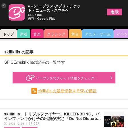
×
e＋(イープラス)アプリ - チケッ
ト・ニュース・スマチケ
表示
eplus inc.
無料 - Google Play
トップ
新着
音楽
クラシック
舞台
アニメ・ゲーム
イベン
skillkills の記事
SPICEのskillkillsの記事の一覧です
イープラスでチケット情報をチェック！
skillkills の最新情報をRSSで購読
skillkills、トリプルファイヤー、KILLER-BONG、バ
イレファンキかけ子の出演が決定 『Do Not Disturb…
2023.12.25 ｜ SPICER