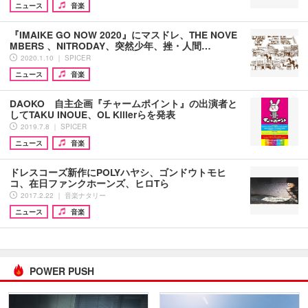
ニュース
音楽
『IMAIKE GO NOW 2020』にマスドレ、THE NOVE
MBERS 、NITRODAY、突然少年、挫・人間…
2020.1.10 ｜ SPICER
ニュース
音楽
DAOKO 自主企画『チャームポイント』の出演者と
してTAKU INOUE、OL Killerらを発表
2019.7.8 ｜ SPICER
ニュース
音楽
ドレスコーズ新作にPOLYハヤシ、ゴンドウトモヒ
コ、在日ファンクホーンズ、ヒロTら
2017.2.22 ｜ 音楽ナタリー
ニュース
音楽
POWER PUSH