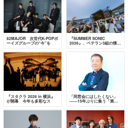
82MAJOR 次世代K-POPボ
『SUMMER SONIC
ーイズグループの“今”を
2026』、ベテラン3組の懐…
訊…
『スタクラ 2026 in 横浜』
「同窓会にはしたくない」
が開幕 今年も多彩なス
――15年ぶりに集う「第…
テ…