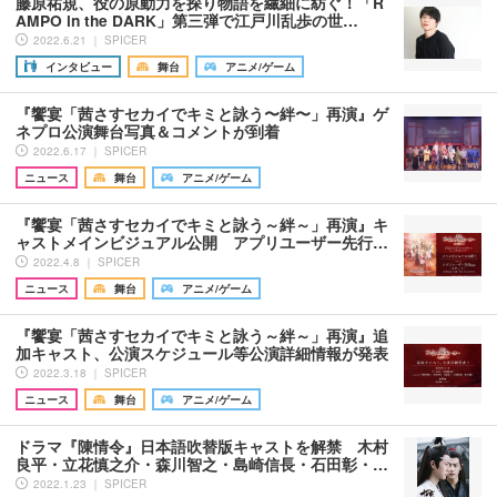
藤原祐規、役の原動力を探り物語を繊細に紡ぐ！「R
AMPO in the DARK」第三弾で江戸川乱歩の世…
2022.6.21 ｜ SPICER
インタビュー
舞台
アニメ/ゲーム
『饗宴「茜さすセカイでキミと詠う〜絆〜」再演』ゲ
ネプロ公演舞台写真＆コメントが到着
2022.6.17 ｜ SPICER
ニュース
舞台
アニメ/ゲーム
『饗宴「茜さすセカイでキミと詠う～絆～」再演』キ
ャストメインビジュアル公開 アプリユーザー先行…
2022.4.8 ｜ SPICER
ニュース
舞台
アニメ/ゲーム
『饗宴「茜さすセカイでキミと詠う～絆～」再演』追
加キャスト、公演スケジュール等公演詳細情報が発表
2022.3.18 ｜ SPICER
ニュース
舞台
アニメ/ゲーム
ドラマ『陳情令』日本語吹替版キャストを解禁 木村
良平・立花慎之介・森川智之・島崎信長・石田彰・…
2022.1.23 ｜ SPICER