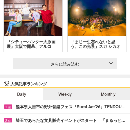
『シティーハンター大原画
「まじ一生忘れないと思
展』大阪で開幕、アルコ
う、この光景」スガ シカオ
＆…
と…
さらに読み込む
人気記事ランキング
Daily
Weekly
Monthly
熊本県人吉市の野外音楽フェス『Rural Act'26』TENDOU…
1
位
埼玉であらたな文具販売イベントがスタート 『まるっと…
2
位