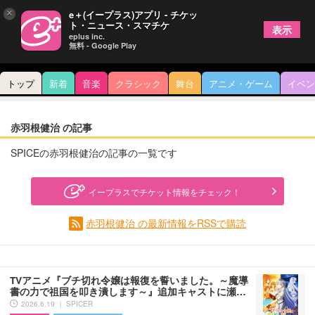
×
e＋(イープラス)アプリ - チケッ
ト・ニュース・スマチケ
表示
eplus inc.
無料 - Google Play
トップ
新着
音楽
クラシック
舞台
アニメ・ゲーム
イベン
赤羽根健治 の記事
SPICEの赤羽根健治の記事の一覧です
イープラスでチケット情報をチェック！
赤羽根健治 の最新情報をRSSで購読
TVアニメ『ブチ切れ令嬢は報復を誓いました。～魔導
書の力で祖国を叩き潰します～』追加キャストに瀬…
2026.6.19 ｜ SPICER