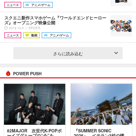
ニュース
アニメ/ゲーム
スクエニ新作スマホゲーム『ワールドエンドヒーロー
ズ』オープニング映像公開
2018.10.6 ｜ SPICER
ニュース
動画
アニメ/ゲーム
さらに読み込む
POWER PUSH
82MAJOR 次世代K-POPボ
『SUMMER SONIC
ーイズグループの“今”を
2026』、ベテラン3組の懐…