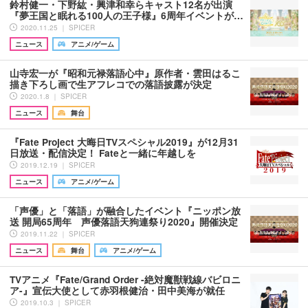
鈴村健一・下野紘・興津和幸らキャスト12名が出演
『夢王国と眠れる100人の王子様』6周年イベントが…
2020.11.25 ｜ SPICER
ニュース
アニメ/ゲーム
山寺宏一が『昭和元禄落語心中』原作者・雲田はるこ
描き下ろし画で生アフレコでの落語披露が決定
2020.1.8 ｜ SPICER
ニュース
舞台
『Fate Project 大晦日TVスペシャル2019』が12月31
日放送・配信決定！ Fateと一緒に年越しを
2019.12.19 ｜ SPICER
ニュース
アニメ/ゲーム
「声優」と「落語」が融合したイベント『ニッポン放
送 開局65周年 声優落語天狗連祭り2020』開催決定
2019.11.22 ｜ SPICER
ニュース
舞台
アニメ/ゲーム
TVアニメ『Fate/Grand Order -絶対魔獣戦線バビロニ
ア-』宣伝大使として赤羽根健治・田中美海が就任
2019.10.3 ｜ SPICER