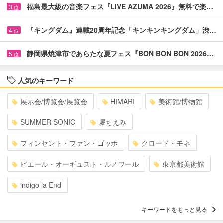
福島最大級の音楽フェス『LIVE AZUMA 2026』無料で楽…
3
位
『キングダム』連載20周年記念「キンキンキングダム」渋…
4
位
静岡県焼津市であらたな夏フェス『BON BON BON 2026…
5
位
人気のキーワード
展示会/博覧会/展覧会
HIMARI
美術館/博物館
SUMMER SONIC
堀ちえみ
フィンセント・ファン・ゴッホ
クロード・モネ
ピエール・オーギュスト・ルノワール
東京都美術館
indigo la End
キーワードをもっと見る