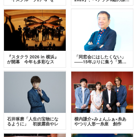
訊…
『スタクラ 2026 in 横浜』
「同窓会にはしたくない」
が開幕 今年も多彩なス
――15年ぶりに集う「第…
テ…
石井琢磨「人生の宝物にな
横内謙介×みょんふぁ×糸あ
るように」 初披露曲やレ
やつり人形一糸座 創作
ア…
人…