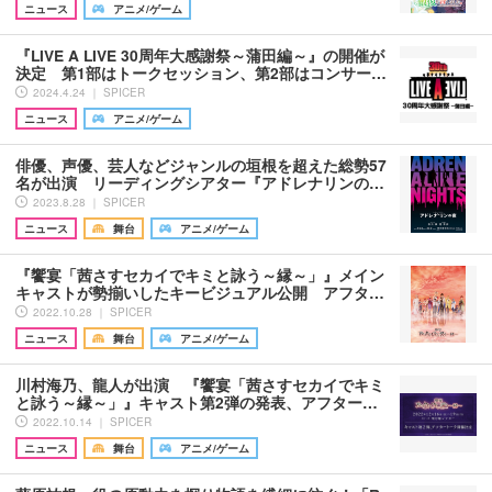
ニュース
アニメ/ゲーム
『LIVE A LIVE 30周年大感謝祭～蒲田編～』の開催が
決定 第1部はトークセッション、第2部はコンサー…
2024.4.24 ｜ SPICER
ニュース
アニメ/ゲーム
俳優、声優、芸人などジャンルの垣根を超えた総勢57
名が出演 リーディングシアター『アドレナリンの…
2023.8.28 ｜ SPICER
ニュース
舞台
アニメ/ゲーム
『饗宴「茜さすセカイでキミと詠う～縁～」』メイン
キャストが勢揃いしたキービジュアル公開 アフタ…
2022.10.28 ｜ SPICER
ニュース
舞台
アニメ/ゲーム
川村海乃、龍人が出演 『饗宴「茜さすセカイでキミ
と詠う～縁～」』キャスト第2弾の発表、アフター…
2022.10.14 ｜ SPICER
ニュース
舞台
アニメ/ゲーム