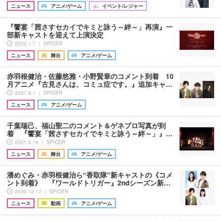
ニュース
アニメ/ゲーム
イベント/レジャー
『饗宴「茜さすセカイでキミと詠う～絆～」再演』一
部新キャストを迎えて上演決定
2022.1.7 ｜ SPICER
ニュース
舞台
アニメ/ゲーム
赤羽根健治・佐藤悠雅・小野賢章のコメント到着 10
月アニメ『古見さんは、コミュ症です。』追加キャ…
2021.9.1 ｜ SPICER
ニュース
アニメ/ゲーム
千葉瑞己、福山聖二のコメント＆ゲネプロ写真が到
着 『饗宴「茜さすセカイでキミと詠う～絆～」』…
2021.5.14 ｜ SPICER
ニュース
舞台
アニメ/ゲーム
潘めぐみ・赤羽根健治ら“香取隊”新キャストの《コメ
ント到着》 『ワールドトリガー』2ndシーズン新…
2020.12.17 ｜ SPICER
ニュース
動画
アニメ/ゲーム