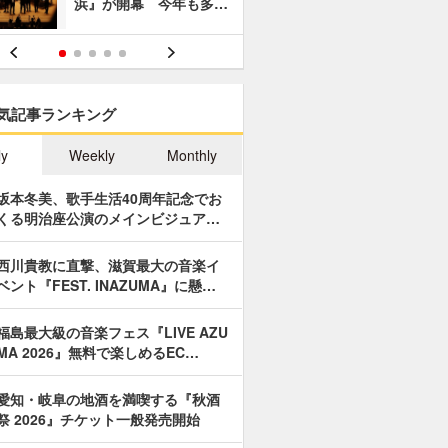
浜』が開幕 今年も多…
あやつり人
気記事ランキング
ly
Weekly
Monthly
坂本冬美、歌手生活40周年記念でお
くる明治座公演のメインビジュア…
西川貴教に直撃、滋賀最大の音楽イ
ベント『FEST. INAZUMA』に懸…
福島最大級の音楽フェス『LIVE AZU
MA 2026』無料で楽しめるEC…
愛知・岐阜の地酒を満喫する『秋酒
祭 2026』チケット一般発売開始