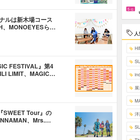
5
位
ァイナルは新木場コース
H、MONOEYESら…
人
HI
S
C FESTIVAL』第4
I LIMIT、MAGIC…
in
展
MA
『SWEET Tour』の
洋
NNAMAN、Mrs.…
S