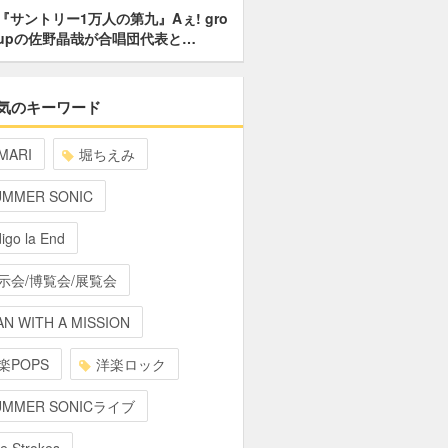
『サントリー1万人の第九』Aぇ! gro
upの佐野晶哉が合唱団代表と…
気のキーワード
MARI
堀ちえみ
UMMER SONIC
digo la End
示会/博覧会/展覧会
N WITH A MISSION
楽POPS
洋楽ロック
UMMER SONICライブ