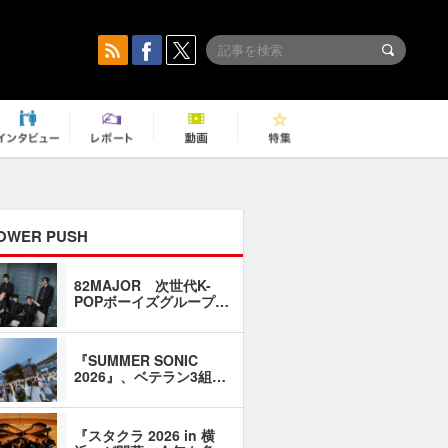
OWER PUSH
82MAJOR 次世代K-
「同窓会に
POPボーイズグループ…
い」――1
『SUMMER SONIC
石井琢磨「
2026』、ベテラン3組…
なるように
『スタクラ 2026 in 横
横内謙介×