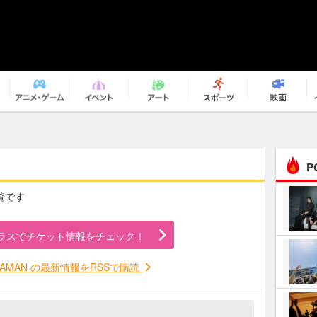
P
一覧です
まるで原作の世界から飛
び出してきたよう！ 圧…
ラスでチケット情報をチェック！
ｅｐｌｕｓ ｗｅｅｋｅ
ｎｄ ｃｌｕｂ
NAMAN の最新情報をRSSで購読
ＲｅｏＮａ“ピルグリム”