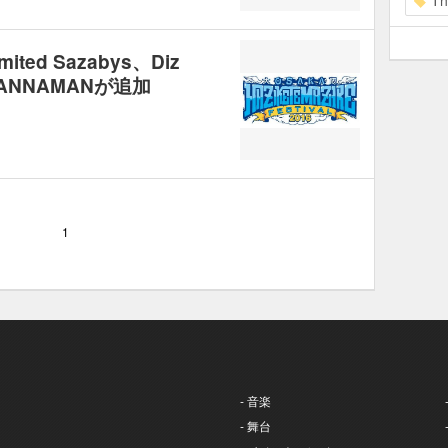
Th
ted Sazabys、Diz
ABANNAMANが追加
1
- 音楽
- 舞台