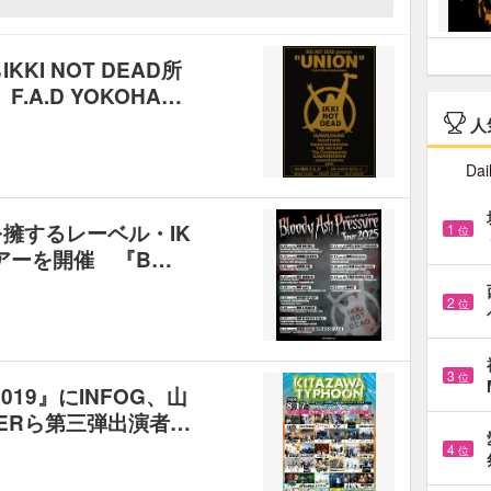
らIKKI NOT DEAD所
A.D YOKOHA…
人
Dai
nkを擁するレーベル・IK
1
位
冠ツアーを開催 『B…
2
位
3
位
2019』にINFOG、山
UNERら第三弾出演者…
4
位