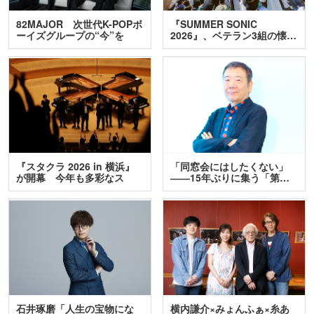
82MAJOR 次世代K-POPボ
『SUMMER SONIC
ーイズグループの“今”を
2026』、ベテラン3組の懐…
訊…
『スタクラ 2026 in 横浜』
「同窓会にはしたくない」
が開幕 今年も多彩なス
――15年ぶりに集う「第…
テ…
石井琢磨「人生の宝物にな
横内謙介×みょんふぁ×糸あ