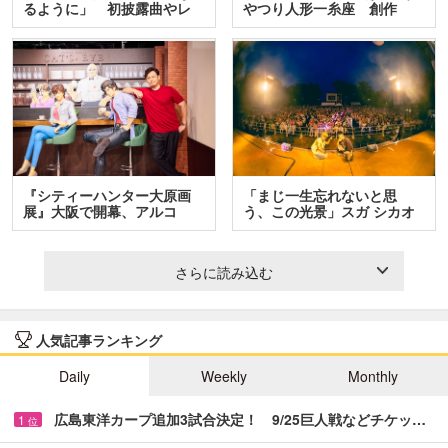
るように」 初披露曲やレ
やつり人形一糸座 創作
ア…
人…
『シティーハンター大原画
「まじ一生忘れないと思
展』大阪で開幕、アルコ
う、この光景」スガ シカオ
＆…
と…
さらに読み込む
人気記事ランキング
Daily
Weekly
Monthly
広島東洋カープ追加3試合決定！ 9/25巨人戦などチケッ…
1
位