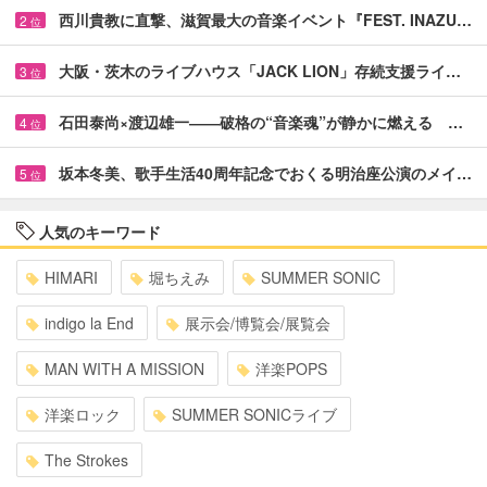
西川貴教に直撃、滋賀最大の音楽イベント『FEST. INAZU…
2
位
大阪・茨木のライブハウス「JACK LION」存続支援ライ…
3
位
石田泰尚×渡辺雄一――破格の“音楽魂”が静かに燃える …
4
位
坂本冬美、歌手生活40周年記念でおくる明治座公演のメイ…
5
位
人気のキーワード
HIMARI
堀ちえみ
SUMMER SONIC
indigo la End
展示会/博覧会/展覧会
MAN WITH A MISSION
洋楽POPS
洋楽ロック
SUMMER SONICライブ
The Strokes