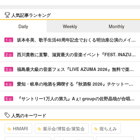
人気記事ランキング
Daily
Weekly
Monthly
坂本冬美、歌手生活40周年記念でおくる明治座公演のメイ…
1
位
西川貴教に直撃、滋賀最大の音楽イベント『FEST. INAZU…
2
位
福島最大級の音楽フェス『LIVE AZUMA 2026』無料で楽…
3
位
愛知・岐阜の地酒を満喫する『秋酒祭 2026』チケット一…
4
位
『サントリー1万人の第九』Aぇ! groupの佐野晶哉が合唱…
5
位
人気のキーワード
HIMARI
展示会/博覧会/展覧会
堀ちえみ