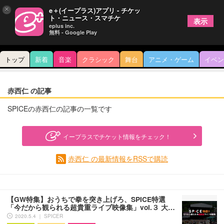
×
e＋(イープラス)アプリ - チケッ
ト・ニュース・スマチケ
表示
eplus inc.
無料 - Google Play
トップ
新着
音楽
クラシック
舞台
アニメ・ゲーム
イベン
赤西仁 の記事
SPICEの赤西仁の記事の一覧です
イープラスでチケット情報をチェック！
赤西仁 の最新情報をRSSで購読
【GW特集】おうちで拳を突き上げろ、SPICE特選
「今だから観られる超貴重ライブ映像集」vol.３ 大…
2020.5.4 ｜ SPICER