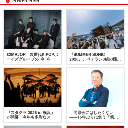
POWER PUSH
82MAJOR 次世代K-POPボ
『SUMMER SONIC
ーイズグループの“今”を
2026』、ベテラン3組の懐…
訊…
『スタクラ 2026 in 横浜』
「同窓会にはしたくない」
が開幕 今年も多彩なス
――15年ぶりに集う「第…
テ…