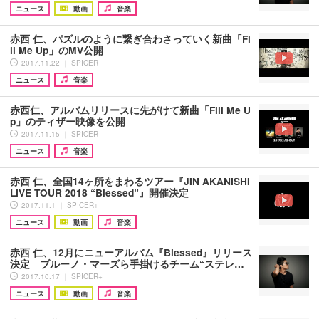
ニュース
動画
音楽
赤西 仁、パズルのように繋ぎ合わさっていく新曲「Fi
ll Me Up」のMV公開
2017.11.22 ｜ SPICER
ニュース
音楽
赤西仁、アルバムリリースに先がけて新曲「Fill Me U
p」のティザー映像を公開
2017.11.15 ｜ SPICER
ニュース
音楽
赤西 仁、全国14ヶ所をまわるツアー『JIN AKANISHI
LIVE TOUR 2018 “Blessed”』開催決定
2017.11.1 ｜ SPICER+
ニュース
動画
音楽
赤西 仁、12月にニューアルバム『Blessed』リリース
決定 ブルーノ・マーズら手掛けるチーム“ステレ…
2017.10.17 ｜ SPICER+
ニュース
動画
音楽