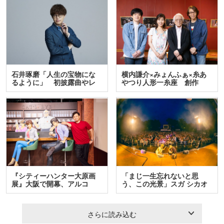
石井琢磨「人生の宝物にな
横内謙介×みょんふぁ×糸あ
るように」 初披露曲やレ
やつり人形一糸座 創作
ア…
人…
『シティーハンター大原画
「まじ一生忘れないと思
展』大阪で開幕、アルコ
う、この光景」スガ シカオ
＆…
と…
さらに読み込む