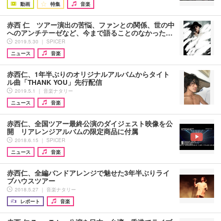
動画
特集
音楽
赤西 仁 ツアー演出の苦悩、ファンとの関係、世の中
へのアンチテーゼなど、今まで語ることのなかった…
2019.5.30 ｜ SPICER
ニュース
音楽
赤西仁、1年半ぶりのオリジナルアルバムからタイト
ル曲「THANK YOU」先行配信
2019.5.1 ｜ 音楽ナタリー
ニュース
音楽
赤西仁、全国ツアー最終公演のダイジェスト映像を公
開 リアレンジアルバムの限定商品に付属
2018.6.15 ｜ SPICER
ニュース
音楽
赤西仁、全編バンドアレンジで魅せた3年半ぶりライ
ブハウスツアー
2018.5.27 ｜ 音楽ナタリー
レポート
音楽