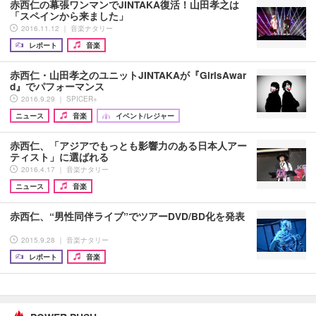
赤西仁の幕張ワンマンでJINTAKA復活！山田孝之は
「スペインから来ました」
2016.11.12 ｜ 音楽ナタリー
レポート
音楽
赤西仁・山田孝之のユニットJINTAKAが『GirlsAwar
d』でパフォーマンス
2016.9.29 ｜ SPICER+
ニュース
音楽
イベント/レジャー
赤西仁、「アジアでもっとも影響力のある日本人アー
ティスト」に選ばれる
2016.4.17 ｜ 音楽ナタリー
ニュース
音楽
赤西仁、“男性同伴ライブ”でツアーDVD/BD化を発表
2015.9.28 ｜ 音楽ナタリー
レポート
音楽