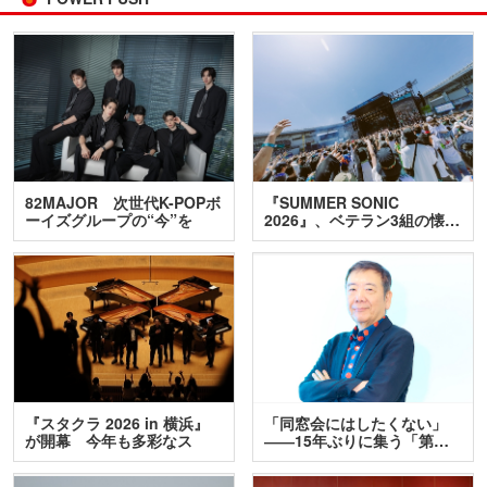
82MAJOR 次世代K-POPボ
『SUMMER SONIC
ーイズグループの“今”を
2026』、ベテラン3組の懐…
訊…
『スタクラ 2026 in 横浜』
「同窓会にはしたくない」
が開幕 今年も多彩なス
――15年ぶりに集う「第…
テ…