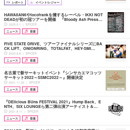
レポート
イベント/レジャー
HAWAIIAN6やlocofrankを擁するレーベル・IKKI NOT
DEADが初の冠ツアーを開催 『Bloody Ash Press…
2025.5.1 ｜ SPICER
ニュース
音楽
FIVE STATE DRIVE、ツアーファイナルシリーズにBA
CK LIFT、ONIONRING、TOTALFAT、HEY-SMI…
2023.8.8 ｜ SPICER
ニュース
音楽
名古屋で新サーキットイベント『シンサカエマコッツ
サーキット2022～SSMC2022～』開催決定
2021.11.30 ｜ SPICER
ニュース
音楽
『DElicious BUns FESTIVAL 2021』Hump Back、E
NTH、SIX LOUNGEら第二弾出演アーティスト＆…
2021.8.11 ｜ SPICER
ニュース
音楽