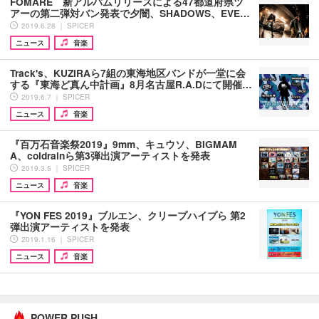
FOMARE 新アルバムリリースによる47都道府県ツ
アーの第二弾対バン発表で夕闇、SHADOWS、EVE…
2019.6.28 ｜ SPICER
ニュース
音楽
Track's、KUZIRAら7組の東海地区バンドが一堂に会
する『東海ど真ん中計画』8月名古屋R.A.Dにて開催…
2019.6.7 ｜ SPICER
ニュース
音楽
『百万石音楽祭2019』9mm、キュウソ、BIGMAM
A、coldrainら第3弾出演アーティストを発表
2019.3.5 ｜ SPICER
ニュース
音楽
『YON FES 2019』ブルエン、クリープハイプら 第2
弾出演アーティストを発表
2019.1.16 ｜ SPICER
ニュース
音楽
POWER PUSH