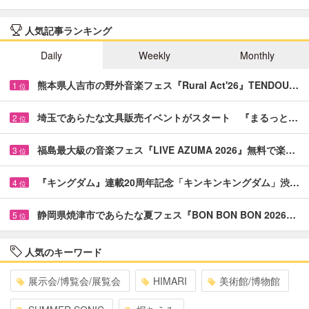
人気記事ランキング
Daily
Weekly
Monthly
熊本県人吉市の野外音楽フェス『Rural Act'26』TENDOU…
1
位
埼玉であらたな文具販売イベントがスタート 『まるっと…
2
位
福島最大級の音楽フェス『LIVE AZUMA 2026』無料で楽…
3
位
『キングダム』連載20周年記念「キンキンキングダム」渋…
4
位
静岡県焼津市であらたな夏フェス『BON BON BON 2026…
5
位
人気のキーワード
展示会/博覧会/展覧会
HIMARI
美術館/博物館