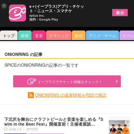
×
e＋(イープラス)アプリ - チケッ
ト・ニュース・スマチケ
表示
eplus inc.
無料 - Google Play
トップ
新着
音楽
クラシック
舞台
アニメ・ゲーム
イベン
ONIONRING の記事
SPICEのONIONRINGの記事の一覧です
イープラスでチケット情報をチェック！
ONIONRING の最新情報をRSSで購読
下北沢を舞台にクラフトビールと音楽を楽しめる『S
wim in the Beer Fest』開催直前！主催者座談…
2026.7.3 ｜ SPICER