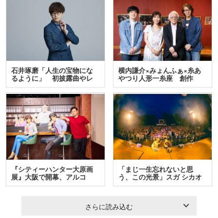
石井琢磨「人生の宝物にな
横内謙介×みょんふぁ×糸あ
るように」 初披露曲やレ
やつり人形一糸座 創作
ア…
人…
『シティーハンター大原画
「まじ一生忘れないと思
展』大阪で開幕、アルコ
う、この光景」スガ シカオ
＆…
と…
さらに読み込む