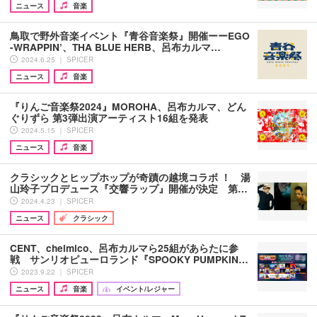
ニュース
音楽
鳥取で野外音楽イベント『青谷音楽祭』開催ーーEGO
-WRAPPIN’、THA BLUE HERB、呂布カルマ…
2024.6.25 ｜ SPICER
ニュース
音楽
『りんご音楽祭2024』MOROHA、呂布カルマ、どん
ぐりずら 第3弾出演アーティスト16組を発表
2024.5.15 ｜ SPICER
ニュース
音楽
クラシックとヒップホップが奇蹟の越境コラボ ！ 湯
山玲子プロデュース『交響ラップ』開催が決定 第…
2024.4.23 ｜ SPICER
ニュース
クラシック
CENT、chelmico、呂布カルマら25組があらたに参
戦 サンリオピューロランド『SPOOKY PUMPKIN…
2023.9.22 ｜ SPICER
ニュース
音楽
イベント/レジャー