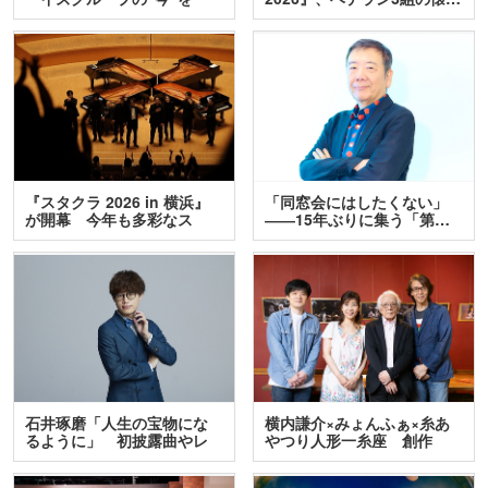
訊…
『スタクラ 2026 in 横浜』
「同窓会にはしたくない」
が開幕 今年も多彩なス
――15年ぶりに集う「第…
テ…
石井琢磨「人生の宝物にな
横内謙介×みょんふぁ×糸あ
るように」 初披露曲やレ
やつり人形一糸座 創作
ア…
人…