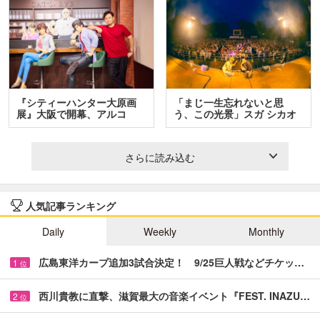
『シティーハンター大原画
「まじ一生忘れないと思
展』大阪で開幕、アルコ
う、この光景」スガ シカオ
＆…
と…
さらに読み込む
人気記事ランキング
Daily
Weekly
Monthly
広島東洋カープ追加3試合決定！ 9/25巨人戦などチケッ…
1
位
西川貴教に直撃、滋賀最大の音楽イベント『FEST. INAZU…
2
位