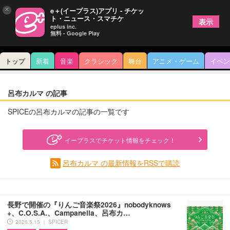
×
e＋(イープラス)アプリ - チケッ
ト・ニュース・スマチケ
表示
eplus inc.
無料 - Google Play
トップ
新着
音楽
クラシック
舞台
アニメ・ゲーム
イベン
呂布カルマ の記事
SPICEの呂布カルマの記事の一覧です
イープラスでチケット情報をチェック！
呂布カルマ の最新情報をRSSで購読
長野で開催の『りんご音楽祭2026』nobodyknows
+、C.O.S.A.、Campanella、呂布カ…
2026.5.15 ｜ SPICER