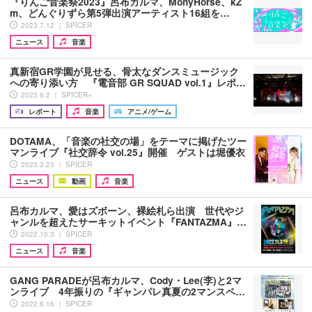
『りんご音楽祭2023』呂布カルマ、MonyHorse、kZ
m、どんぐりずら第5弾出演アーティスト16組を…
2023.7.12 ｜ SPICER
ニュース
音楽
真新宿GR学園が見せる、骨太なダンスミュージック
への寄り添い方 『電音部 GR SQUAD vol.1』レポ…
2023.6.2 ｜ SPICER+
レポート
音楽
アニメ/ゲーム
DOTAMA、「音楽の社交の場」をテーマに掲げたツー
マンライブ『社交辞令 vol.25』開催 ゲストは堀優衣
2023.3.23 ｜ SPICER
ニュース
動画
音楽
呂布カルマ、愛はズボーン、裸絵札ら出演 世代やジ
ャンルを超えたサーキットイベント『FANTAZMA』…
2022.10.3 ｜ SPICER
ニュース
音楽
GANG PARADEが呂布カルマ、Cody・Lee(李)と2マ
ンライブ 4年振りの『ギャンパレ真夏の2マンスペ…
2022.6.16 ｜ SPICER