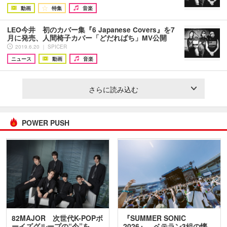
動画
特集
音楽
LEO今井 初のカバー集『6 Japanese Covers』を7
月に発売、人間椅子カバー「どだればち」MV公開
2019.6.20 ｜ SPICER
ニュース
動画
音楽
さらに読み込む
POWER PUSH
82MAJOR 次世代K-POPボ
『SUMMER SONIC
ーイズグループの“今”を
2026』、ベテラン3組の懐…