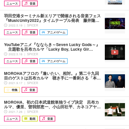
ニュース
音楽
羽田空港ターミナル新エリアで開催される音楽フェス
『MusicUnity2022』タイムテーブル発表 藤井隆…
2022.5.19 ｜ SPICER
ニュース
音楽
アニメ/ゲーム
YouTubeアニメ『なならき～Seven Lucky Gods～』
主題歌を呂布カルマ「Lucky Boy, Lucky Gir…
2022.5.16 ｜ SPICER
ニュース
音楽
アニメ/ゲーム
MOROHAアフロの『逢いたい、相対。』第二十九回
目のゲストは呂布カルマ 聴き手に一番刺さる「本…
2021.9.17 ｜ SPICER
特集
音楽
MOROHA、初の日本武道館単独ライブ決定 呂布カ
ルマ、優里、曽我部恵一、小山田壮平、カネコアヤ…
2021.7.26 ｜ SPICER
ニュース
動画
音楽