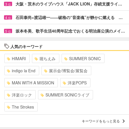
大阪・茨木のライブハウス「JACK LION」存続支援ライ…
3
位
石田泰尚×渡辺雄一――破格の“音楽魂”が静かに燃える …
4
位
坂本冬美、歌手生活40周年記念でおくる明治座公演のメイ…
5
位
人気のキーワード
HIMARI
堀ちえみ
SUMMER SONIC
indigo la End
展示会/博覧会/展覧会
MAN WITH A MISSION
洋楽POPS
洋楽ロック
SUMMER SONICライブ
The Strokes
キーワードをもっと見る