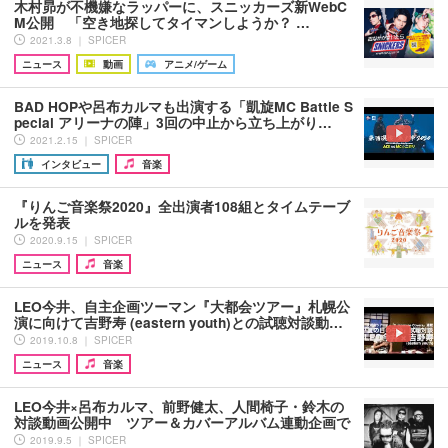
木村昴が不機嫌なラッパーに、スニッカーズ新WebC
M公開 「空き地探してタイマンしようか？ …
2021.3.8 ｜ SPICER
ニュース
動画
アニメ/ゲーム
BAD HOPや呂布カルマも出演する「凱旋MC Battle S
pecial アリーナの陣」3回の中止から立ち上がり…
2021.2.15 ｜ SPICER
インタビュー
音楽
『りんご音楽祭2020』全出演者108組とタイムテーブ
ルを発表
2020.9.15 ｜ SPICER
ニュース
音楽
LEO今井、自主企画ツーマン『大都会ツアー』札幌公
演に向けて吉野寿 (eastern youth)との試聴対談動…
2019.10.8 ｜ SPICER
ニュース
音楽
LEO今井×呂布カルマ、前野健太、人間椅子・鈴木の
対談動画公開中 ツアー＆カバーアルバム連動企画で
2019.9.5 ｜ SPICER