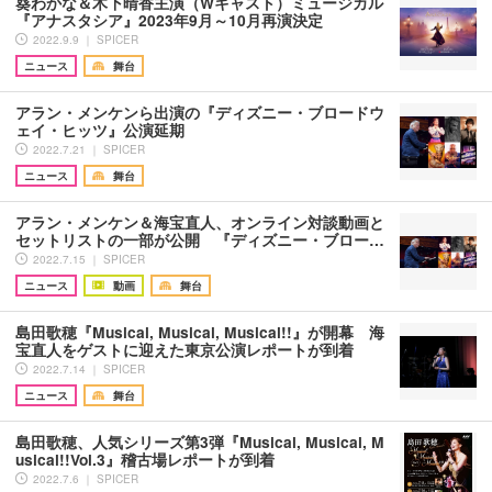
葵わかな＆木下晴香主演（Wキャスト）ミュージカル
『アナスタシア』2023年9月～10月再演決定
2022.9.9 ｜ SPICER
ニュース
舞台
アラン・メンケンら出演の『ディズニー・ブロードウ
ェイ・ヒッツ』公演延期
2022.7.21 ｜ SPICER
ニュース
舞台
アラン・メンケン＆海宝直人、オンライン対談動画と
セットリストの⼀部が公開 『ディズニー・ブロー…
2022.7.15 ｜ SPICER
ニュース
動画
舞台
島田歌穂『Musical, Musical, Musical!!』が開幕 海
宝直人をゲストに迎えた東京公演レポートが到着
2022.7.14 ｜ SPICER
ニュース
舞台
島田歌穂、人気シリーズ第3弾『Musical, Musical, M
usical!!Vol.3』稽古場レポートが到着
2022.7.6 ｜ SPICER