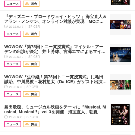
ニュース
舞台
『ディズニー・ブロードウェイ・ヒッツ 』海宝直人＆
アラン・メンケン、オンライン対談が実現 MCに…
2022.6.17 ｜ SPICER
ニュース
舞台
WOWOW『第75回トニー賞授賞式』マイケル・アー
デンの出演が決定 井上芳雄、宮澤エマによるマイ…
2022.6.10 ｜ SPICER
ニュース
舞台
WOWOW『生中継！第75回トニー賞授賞式』に亀田
誠治、中川晃教・花村想太（Da-iCE）がゲスト出演…
2022.6.3 ｜ SPICER
ニュース
舞台
島田歌穂、ミュージカル映画をテーマに『Musical, M
usical, Musical!!』vol.3を開催 海宝直人、朝夏…
2022.6.2 ｜ SPICER
ニュース
舞台