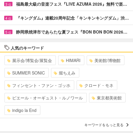
福島最大級の音楽フェス『LIVE AZUMA 2026』無料で楽…
3
位
『キングダム』連載20周年記念「キンキンキングダム」渋…
4
位
静岡県焼津市であらたな夏フェス『BON BON BON 2026…
5
位
人気のキーワード
展示会/博覧会/展覧会
HIMARI
美術館/博物館
SUMMER SONIC
堀ちえみ
フィンセント・ファン・ゴッホ
クロード・モネ
ピエール・オーギュスト・ルノワール
東京都美術館
indigo la End
キーワードをもっと見る