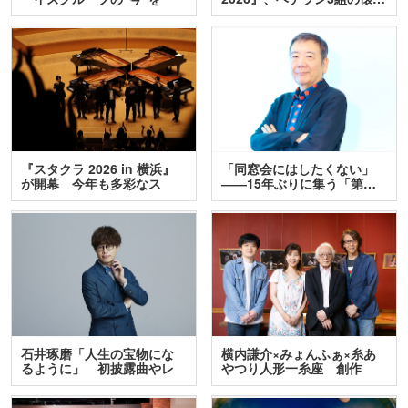
訊…
『スタクラ 2026 in 横浜』
「同窓会にはしたくない」
が開幕 今年も多彩なス
――15年ぶりに集う「第…
テ…
石井琢磨「人生の宝物にな
横内謙介×みょんふぁ×糸あ
るように」 初披露曲やレ
やつり人形一糸座 創作
ア…
人…