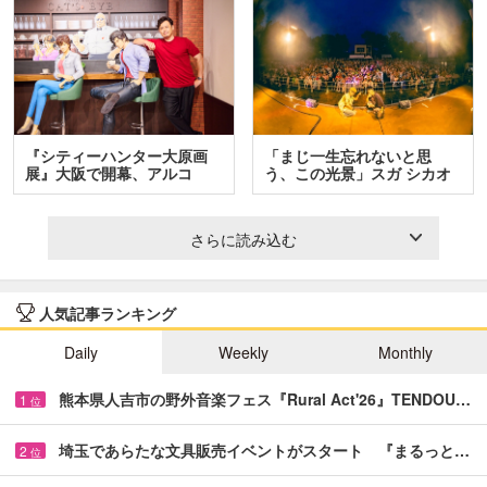
『シティーハンター大原画
「まじ一生忘れないと思
展』大阪で開幕、アルコ
う、この光景」スガ シカオ
＆…
と…
さらに読み込む
人気記事ランキング
Daily
Weekly
Monthly
熊本県人吉市の野外音楽フェス『Rural Act'26』TENDOU…
1
位
埼玉であらたな文具販売イベントがスタート 『まるっと…
2
位