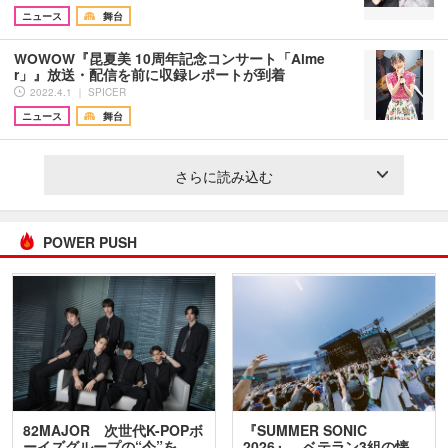
ニュース
舞台
WOWOW『昆夏美 10周年記念コンサート「Aime
r」』放送・配信を前に収録レポートが到着
2022.4.1 ｜ SPICER
ニュース
舞台
さらに読み込む
POWER PUSH
82MAJOR 次世代K-POPボ
『SUMMER SONIC
ーイズグループの“今”を
2026』、ベテラン3組の懐…