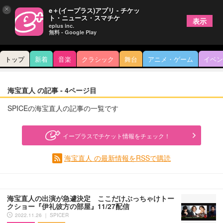
×
e＋(イープラス)アプリ - チケッ
ト・ニュース・スマチケ
表示
eplus inc.
無料 - Google Play
トップ
新着
音楽
クラシック
舞台
アニメ・ゲーム
イベン
海宝直人 の記事 - 4ページ目
SPICEの海宝直人の記事の一覧です
イープラスでチケット情報をチェック！
海宝直人 の最新情報をRSSで購読
海宝直人の出演が急遽決定 ここだけぶっちゃけトー
クショー『伊礼彼方の部屋』11/27配信
2022.11.26 ｜ SPICER