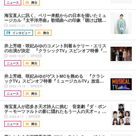
ニュース
舞台
海宝直人に訊く、ペリー来航からの日本を描いたミュ
ージカル『太平洋序曲』歌唱曲への印象「聴けば聴…
2022.11.21 ｜ SPICER
インタビュー
舞台
井上芳雄・咲妃みゆのコメント到着＆ケリー・エリス
の出演が決定 『クラシックTV』スピンオフ特番『…
2022.10.27 ｜ SPICER
ニュース
舞台
井上芳雄、咲妃みゆがゲストMCを務める 『クラシ
ックTV』スピンオフ特番『ミュージカルTV』放送…
2022.10.12 ｜ SPICER
ニュース
舞台
海宝直人が恋多き天才詩人に挑む 音楽劇『ダ・ポン
テ～モーツァルトの影に隠れたもう一人の天才～』…
2022.9.17 ｜ SPICER
ニュース
舞台