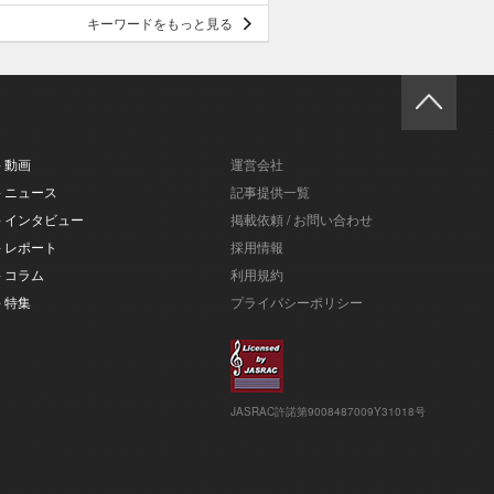
キーワードをもっと見る
- 動画
運営会社
- ニュース
記事提供一覧
- インタビュー
掲載依頼 / お問い合わせ
- レポート
採用情報
- コラム
利用規約
- 特集
プライバシーポリシー
JASRAC許諾第9008487009Y31018号