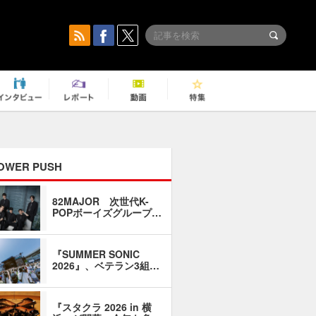
OWER PUSH
82MAJOR 次世代K-
「同窓会に
POPボーイズグループ…
い」――1
『SUMMER SONIC
石井琢磨「
2026』、ベテラン3組…
なるように
『スタクラ 2026 in 横
横内謙介×