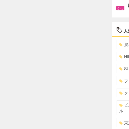
5
位
人
展
HI
S
フ
ク
ピ
ル
東