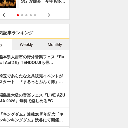
浜』が開幕 今年も多…
あやつり人
気記事ランキング
ly
Weekly
Monthly
熊本県人吉市の野外音楽フェス『Ru
ral Act'26』TENDOUJIら最…
埼玉であらたな文具販売イベントが
スタート 『まるっとぶんぐ博』…
福島最大級の音楽フェス『LIVE AZU
MA 2026』無料で楽しめるEC…
『キングダム』連載20周年記念「キ
ンキンキングダム」渋谷にて開催…