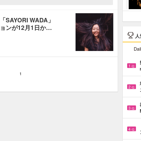
AYORI WADA」
ョンが12月1日か…
人
Dai
1
位
1
2
位
3
位
4
位