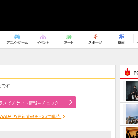
P
一覧です
まるで原作の世界から飛
び出してきたよう！ 圧…
ラスでチケット情報をチェック！
ｅｐｌｕｓ ｗｅｅｋｅ
ｎｄ ｃｌｕｂ
I WADA の最新情報をRSSで購読
ＲｅｏＮａ“ピルグリム”