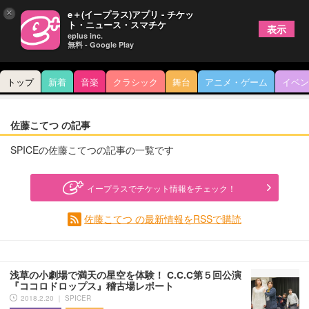
×
e＋(イープラス)アプリ - チケッ
ト・ニュース・スマチケ
表示
eplus inc.
無料 - Google Play
トップ
新着
音楽
クラシック
舞台
アニメ・ゲーム
イベン
佐藤こてつ の記事
SPICEの佐藤こてつの記事の一覧です
イープラスでチケット情報をチェック！
佐藤こてつ の最新情報をRSSで購読
浅草の小劇場で満天の星空を体験！ C.C.C第５回公演
『ココロドロップス』稽古場レポート
2018.2.20 ｜ SPICER