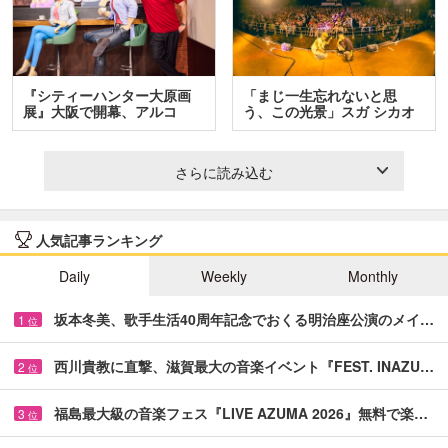
『シティーハンター大原画
「まじ一生忘れないと思
展』大阪で開幕、アルコ
う、この光景」スガ シカオ
＆…
と…
さらに読み込む
人気記事ランキング
Daily
Weekly
Monthly
坂本冬美、歌手生活40周年記念でおくる明治座公演のメイ…
1
位
西川貴教に直撃、滋賀最大の音楽イベント『FEST. INAZU…
2
位
福島最大級の音楽フェス『LIVE AZUMA 2026』無料で楽…
3
位