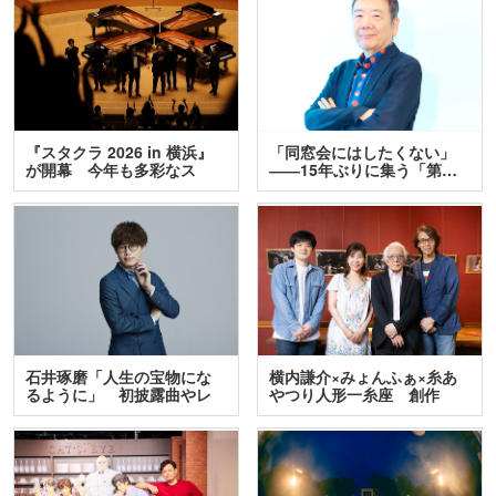
『スタクラ 2026 in 横浜』
「同窓会にはしたくない」
が開幕 今年も多彩なス
――15年ぶりに集う「第…
テ…
石井琢磨「人生の宝物にな
横内謙介×みょんふぁ×糸あ
るように」 初披露曲やレ
やつり人形一糸座 創作
ア…
人…