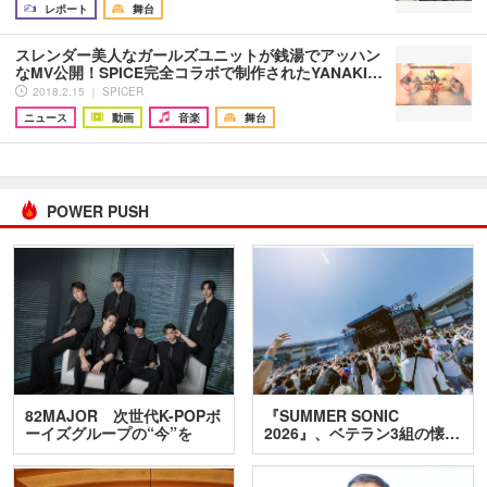
レポート
舞台
スレンダー美人なガールズユニットが銭湯でアッハン
なMV公開！SPICE完全コラボで制作されたYANAKI…
2018.2.15 ｜ SPICER
ニュース
動画
音楽
舞台
POWER PUSH
82MAJOR 次世代K-POPボ
『SUMMER SONIC
ーイズグループの“今”を
2026』、ベテラン3組の懐…
訊…