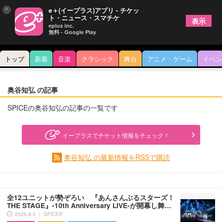
×
e＋(イープラス)アプリ - チケッ
ト・ニュース・スマチケ
表示
eplus inc.
無料 - Google Play
トップ
新着
音楽
クラシック
舞台
アニメ・ゲーム
イベン
奥谷知弘 の記事
SPICEの奥谷知弘の記事の一覧です
イープラスでチケット情報をチェック！
奥谷知弘 の最新情報をRSSで購読
全12ユニットが勢ぞろい 『あんさんぶるスターズ！
THE STAGE』-10th Anniversary LIVE-が開幕し舞…
2026.8.3 ｜ SPICER