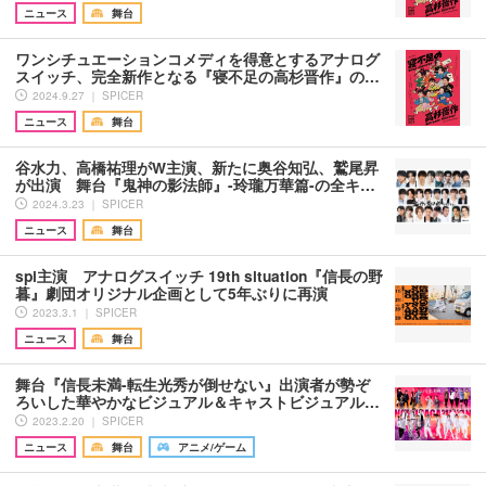
ニュース
舞台
ワンシチュエーションコメディを得意とするアナログ
スイッチ、完全新作となる『寝不足の高杉晋作』の…
2024.9.27 ｜ SPICER
ニュース
舞台
谷水力、高橋祐理がW主演、新たに奥谷知弘、鷲尾昇
が出演 舞台『鬼神の影法師』-玲瓏万華篇-の全キ…
2024.3.23 ｜ SPICER
ニュース
舞台
spi主演 アナログスイッチ 19th situation『信長の野
暮』劇団オリジナル企画として5年ぶりに再演
2023.3.1 ｜ SPICER
ニュース
舞台
舞台『信長未満-転生光秀が倒せない』出演者が勢ぞ
ろいした華やかなビジュアル＆キャストビジュアル…
2023.2.20 ｜ SPICER
ニュース
舞台
アニメ/ゲーム