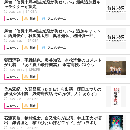
舞台『信長未満-転生光秀が倒せない-』最終追加新キ
ャラクターが決定
2023.2.6 ｜ SPICER
ニュース
舞台
アニメ/ゲーム
舞台『信長未満-転生光秀が倒せない-』追加キャスト
に西川俊介、秋沢健太朗、奥谷知弘、植田慎一郎、…
2023.1.23 ｜ SPICER
ニュース
舞台
アニメ/ゲーム
朝田淳弥、宇野結也、奥谷知弘、村松洸希のコメント
が到着 『あの夏の飛行機雲』-永南高校バスケッ…
2022.10.17 ｜ SPICER
ニュース
舞台
佐奈宏紀、矢部昌暉（DISH//）ら出演 榎田ユウリの
妖怪探偵小説「妖琦庵夜話 その探偵、人にあらず」…
2022.9.23 ｜ SPICER
ニュース
舞台
石渡真修、植村颯太、白又敦らが出演、井上正大が演
出 銀岩塩と「猫のひたいほどワイド」がコラボし…
2022.9.15 ｜ SPICER