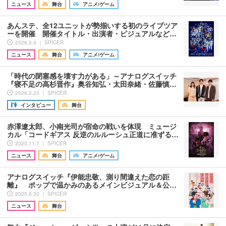
ニュース
舞台
アニメ/ゲーム
あんステ、全12ユニットが勢揃いする初のライブツア
ーを開催 開催タイトル・出演者・ビジュアルなど…
2026.3.9 ｜ SPICER
ニュース
舞台
アニメ/ゲーム
「時代の閉塞感を壊す力がある」～アナログスイッチ
『寝不足の高杉晋作』奥谷知弘・太田奈緒・佐藤慎…
2026.2.23 ｜ SPICER
インタビュー
舞台
赤澤遼太郎、小南光司が宿命の戦いを体現 ミュージ
カル「コードギアス 反逆のルルーシュ正道に准ずる…
2025.11.7 ｜ SPICER
ニュース
舞台
アニメ/ゲーム
アナログスイッチ『伊能忠敬、測り間違えた恋の距
離』 ポップで温かみのあるメインビジュアル＆公…
2025.6.30 ｜ SPICER
ニュース
舞台