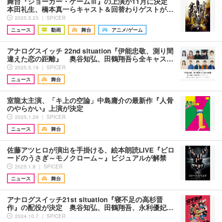
舞台『ジョーカー・ゲームⅢ』の上演が11月に決定
本田礼生、橋本真一らキャスト＆回替わりゲストが…
2025.5.23 ｜ SPICER
ニュース
動画
舞台
アニメ/ゲーム
アナログスイッチ 22nd situation『伊能忠敬、測り間
違えた恋の距離』 奥谷知弘、田鶴翔吾ら全キャス…
2025.5.19 ｜ SPICER
ニュース
舞台
室龍太主演、「キ上の空論」中島庸介の最新作『人骨
のやらかい』上演が決定
2025.1.29 ｜ SPICER
ニュース
舞台
佐藤アツヒロが演出を手掛ける、絵本朗読LIVE『ビロ
ードのうさぎ～モノクローム～』ビジュアルが解禁
2025.1.8 ｜ SPICER
ニュース
舞台
アナログスイッチ21st situation『寝不足の高杉晋
作』の配役が決定 奥谷知弘、田鶴翔吾、永利優妃…
2024.10.7 ｜ SPICER