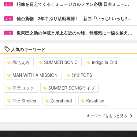
想像を超えてくる！ミュージカルファン必聴 日本ミュー…
3
位
仙台貨物 2年半ぶり活動再開！ 新曲「いっち! いっち!!…
4
位
坂東巳之助の伴蔵と尾上右近のお峰、無邪気に一線を越え…
5
位
人気のキーワード
堀ちえみ
SUMMER SONIC
indigo la End
MAN WITH A MISSION
洋楽POPS
洋楽ロック
SUMMER SONICライブ
The Strokes
Zebrahead
Kasabian
キーワードをもっと見る