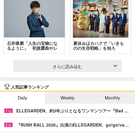
石井琢磨「人生の宝物にな
夏休みはカハクで「いきも
るように」 初披露曲やレ
のの生存戦略」を知ろ
ア…
う！ …
さらに読み込む
人気記事ランキング
Daily
Weekly
Monthly
ELLEGARDEN、約3年ぶりとなるワンマンツアー『Bad …
1
位
『RUSH BALL 2026』出演のELLEGARDEN、go!go!va…
2
位