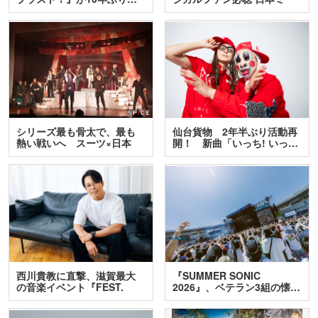
ュ…
シリーズ最も骨太で、最も
仙台貨物 2年半ぶり活動再
熱い戦いへ スーツ×日本
開！ 新曲「いっち! いっ…
刀…
西川貴教に直撃、滋賀最大
『SUMMER SONIC
の音楽イベント『FEST.
2026』、ベテラン3組の懐…
INA…