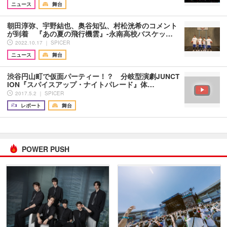
ニュース
舞台
朝田淳弥、宇野結也、奥谷知弘、村松洸希のコメント
が到着 『あの夏の飛行機雲』-永南高校バスケッ…
2022.10.17 ｜ SPICER
ニュース
舞台
渋谷円山町で仮面パーティー！？ 分岐型演劇JUNCT
ION『スパイスアップ・ナイトパレード』体…
2017.5.2 ｜ SPICER
レポート
舞台
POWER PUSH