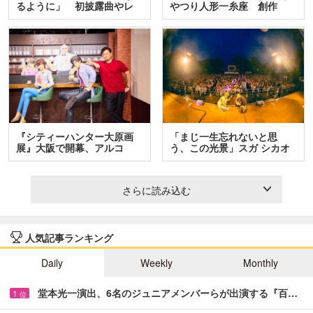
るように」 初披露曲やレ
やつり人形一糸座 創作
ア…
人…
『シティーハンター大原画
「まじ一生忘れないと思
展』大阪で開幕、アルコ
う、この光景」スガ シカオ
＆…
と…
さらに読み込む
人気記事ランキング
Daily
Weekly
Monthly
堂本光一演出、6名のジュニアメンバーらが出演する『百…
1
位