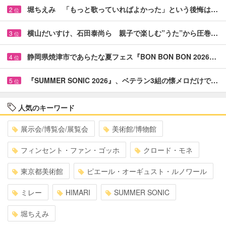
堀ちえみ 「もっと歌っていればよかった」という後悔は…
2
位
横山だいすけ、石田泰尚ら 親子で楽しむ”うた”から圧巻…
3
位
静岡県焼津市であらたな夏フェス『BON BON BON 2026…
4
位
『SUMMER SONIC 2026』、ベテラン3組の懐メロだけで…
5
位
人気のキーワード
展示会/博覧会/展覧会
美術館/博物館
フィンセント・ファン・ゴッホ
クロード・モネ
東京都美術館
ピエール・オーギュスト・ルノワール
ミレー
HIMARI
SUMMER SONIC
堀ちえみ