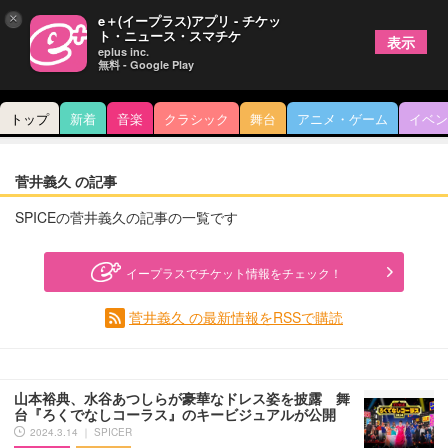
×
e＋(イープラス)アプリ - チケッ
ト・ニュース・スマチケ
表示
eplus inc.
無料 - Google Play
トップ
新着
音楽
クラシック
舞台
アニメ・ゲーム
イベン
菅井義久 の記事
SPICEの菅井義久の記事の一覧です
イープラスでチケット情報をチェック！
菅井義久 の最新情報をRSSで購読
山本裕典、水谷あつしらが豪華なドレス姿を披露 舞
台『ろくでなしコーラス』のキービジュアルが公開
2024.3.14 ｜ SPICER