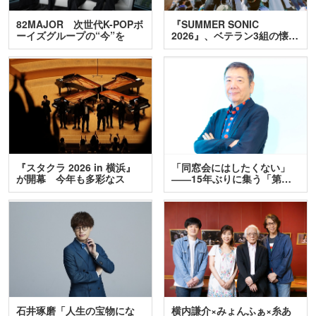
82MAJOR 次世代K-POPボ
『SUMMER SONIC
ーイズグループの“今”を
2026』、ベテラン3組の懐…
訊…
『スタクラ 2026 in 横浜』
「同窓会にはしたくない」
が開幕 今年も多彩なス
――15年ぶりに集う「第…
テ…
石井琢磨「人生の宝物にな
横内謙介×みょんふぁ×糸あ