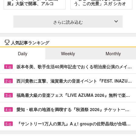
展』大阪で開幕、アルコ
う、この光景」スガ シカオ
＆…
と…
さらに読み込む
人気記事ランキング
Daily
Weekly
Monthly
坂本冬美、歌手生活40周年記念でおくる明治座公演のメイ…
1
位
西川貴教に直撃、滋賀最大の音楽イベント『FEST. INAZU…
2
位
福島最大級の音楽フェス『LIVE AZUMA 2026』無料で楽…
3
位
愛知・岐阜の地酒を満喫する『秋酒祭 2026』チケット一…
4
位
『サントリー1万人の第九』Aぇ! groupの佐野晶哉が合唱…
5
位