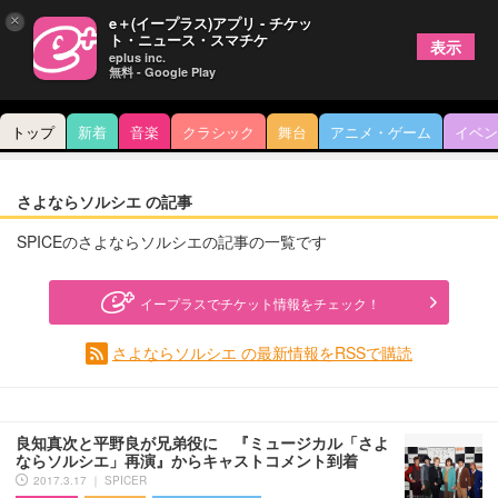
×
e＋(イープラス)アプリ - チケッ
ト・ニュース・スマチケ
表示
eplus inc.
無料 - Google Play
トップ
新着
音楽
クラシック
舞台
アニメ・ゲーム
イベン
さよならソルシエ の記事
SPICEのさよならソルシエの記事の一覧です
イープラスでチケット情報をチェック！
さよならソルシエ の最新情報をRSSで購読
良知真次と平野良が兄弟役に 『ミュージカル「さよ
ならソルシエ」再演』からキャストコメント到着
2017.3.17 ｜ SPICER