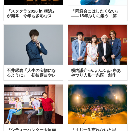
『スタクラ 2026 in 横浜』
「同窓会にはしたくない」
が開幕 今年も多彩なス
――15年ぶりに集う「第…
テ…
石井琢磨「人生の宝物にな
横内謙介×みょんふぁ×糸あ
るように」 初披露曲やレ
やつり人形一糸座 創作
ア…
人…
『シティーハンター大原画
「まじ一生忘れないと思