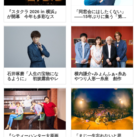
『スタクラ 2026 in 横浜』
「同窓会にはしたくない」
が開幕 今年も多彩なス
――15年ぶりに集う「第…
テ…
石井琢磨「人生の宝物にな
横内謙介×みょんふぁ×糸あ
るように」 初披露曲やレ
やつり人形一糸座 創作
ア…
人…
『シティーハンター大原画
「まじ一生忘れないと思