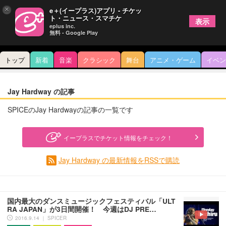
×
e＋(イープラス)アプリ - チケッ
ト・ニュース・スマチケ
表示
eplus inc.
無料 - Google Play
トップ
新着
音楽
クラシック
舞台
アニメ・ゲーム
イベン
Jay Hardway の記事
SPICEのJay Hardwayの記事の一覧です
イープラスでチケット情報をチェック！
Jay Hardway の最新情報をRSSで購読
国内最大のダンスミュージックフェスティバル「ULT
RA JAPAN」が3日間開催！ 今週はDJ PRE…
2016.9.14 ｜ SPICER