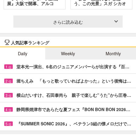
展』大阪で開幕、アルコ
う、この光景」スガ シカオ
＆…
と…
さらに読み込む
人気記事ランキング
Daily
Weekly
Monthly
堂本光一演出、6名のジュニアメンバーらが出演する『百…
1
位
堀ちえみ 「もっと歌っていればよかった」という後悔は…
2
位
横山だいすけ、石田泰尚ら 親子で楽しむ”うた”から圧巻…
3
位
静岡県焼津市であらたな夏フェス『BON BON BON 2026…
4
位
『SUMMER SONIC 2026』、ベテラン3組の懐メロだけで…
5
位