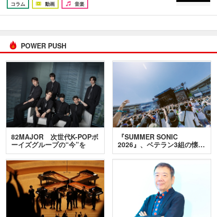
コラム
動画
音楽
POWER PUSH
82MAJOR 次世代K-POPボ
『SUMMER SONIC
ーイズグループの“今”を
2026』、ベテラン3組の懐…
訊…