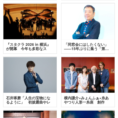
『スタクラ 2026 in 横浜』
「同窓会にはしたくない」
が開幕 今年も多彩なス
――15年ぶりに集う「第…
テ…
石井琢磨「人生の宝物にな
横内謙介×みょんふぁ×糸あ
るように」 初披露曲やレ
やつり人形一糸座 創作
ア…
人…