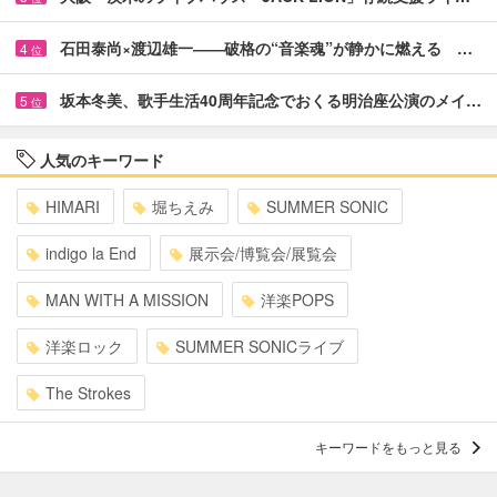
石田泰尚×渡辺雄一――破格の“音楽魂”が静かに燃える …
4
位
坂本冬美、歌手生活40周年記念でおくる明治座公演のメイ…
5
位
人気のキーワード
HIMARI
堀ちえみ
SUMMER SONIC
indigo la End
展示会/博覧会/展覧会
MAN WITH A MISSION
洋楽POPS
洋楽ロック
SUMMER SONICライブ
The Strokes
キーワードをもっと見る