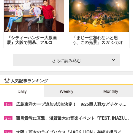
『シティーハンター大原画
「まじ一生忘れないと思
展』大阪で開幕、アルコ
う、この光景」スガ シカオ
＆…
と…
さらに読み込む
人気記事ランキング
Daily
Weekly
Monthly
広島東洋カープ追加3試合決定！ 9/25巨人戦などチケッ…
1
位
西川貴教に直撃、滋賀最大の音楽イベント『FEST. INAZU…
2
位
大阪・茨木のライブハウス「JACK LION」存続支援ライ…
3
位