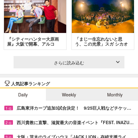
『シティーハンター大原画
「まじ一生忘れないと思
展』大阪で開幕、アルコ
う、この光景」スガ シカオ
＆…
と…
さらに読み込む
人気記事ランキング
Daily
Weekly
Monthly
広島東洋カープ追加3試合決定！ 9/25巨人戦などチケッ…
1
位
西川貴教に直撃、滋賀最大の音楽イベント『FEST. INAZU…
2
位
大阪・茨木のライブハウス「JACK LION」存続支援ライ…
3
位