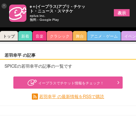
×
e＋(イープラス)アプリ - チケッ
ト・ニュース・スマチケ
表示
eplus inc.
無料 - Google Play
トップ
新着
音楽
クラシック
舞台
アニメ・ゲーム
イベン
若羽幸平 の記事
SPICEの若羽幸平の記事の一覧です
イープラスでチケット情報をチェック！
若羽幸平 の最新情報をRSSで購読