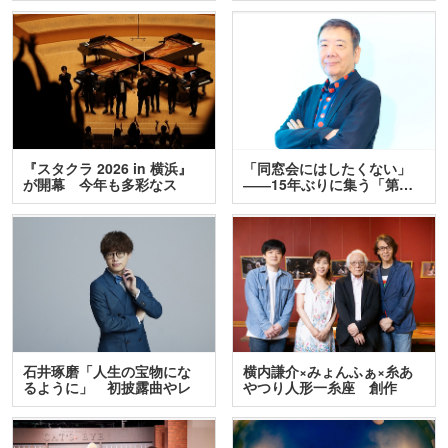
『スタクラ 2026 in 横浜』
「同窓会にはしたくない」
が開幕 今年も多彩なス
――15年ぶりに集う「第…
テ…
石井琢磨「人生の宝物にな
横内謙介×みょんふぁ×糸あ
るように」 初披露曲やレ
やつり人形一糸座 創作
ア…
人…