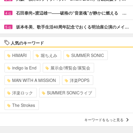
石田泰尚×渡辺雄一――破格の“音楽魂”が静かに燃える …
4
位
坂本冬美、歌手生活40周年記念でおくる明治座公演のメイ…
5
位
人気のキーワード
HIMARI
堀ちえみ
SUMMER SONIC
indigo la End
展示会/博覧会/展覧会
MAN WITH A MISSION
洋楽POPS
洋楽ロック
SUMMER SONICライブ
The Strokes
キーワードをもっと見る