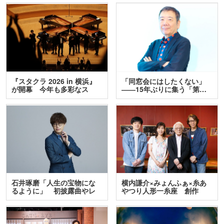
『スタクラ 2026 in 横浜』
「同窓会にはしたくない」
が開幕 今年も多彩なス
――15年ぶりに集う「第…
テ…
石井琢磨「人生の宝物にな
横内謙介×みょんふぁ×糸あ
るように」 初披露曲やレ
やつり人形一糸座 創作
ア…
人…