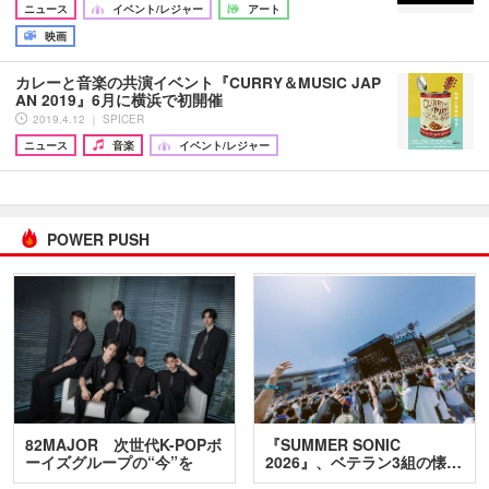
ニュース
イベント/レジャー
アート
映画
カレーと音楽の共演イベント『CURRY＆MUSIC JAP
AN 2019』6月に横浜で初開催
2019.4.12 ｜ SPICER
ニュース
音楽
イベント/レジャー
POWER PUSH
82MAJOR 次世代K-POPボ
『SUMMER SONIC
ーイズグループの“今”を
2026』、ベテラン3組の懐…
訊…