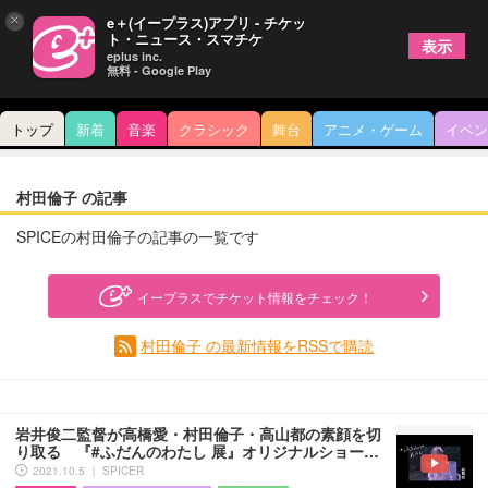
×
e＋(イープラス)アプリ - チケッ
ト・ニュース・スマチケ
表示
eplus inc.
無料 - Google Play
トップ
新着
音楽
クラシック
舞台
アニメ・ゲーム
イベン
村田倫子 の記事
SPICEの村田倫子の記事の一覧です
イープラスでチケット情報をチェック！
村田倫子 の最新情報をRSSで購読
岩井俊二監督が高橋愛・村田倫子・高山都の素顔を切
り取る 『#ふだんのわたし 展』オリジナルショー…
2021.10.5 ｜ SPICER