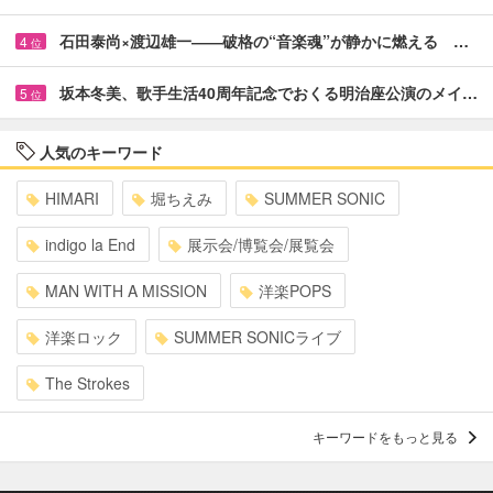
石田泰尚×渡辺雄一――破格の“音楽魂”が静かに燃える …
4
位
坂本冬美、歌手生活40周年記念でおくる明治座公演のメイ…
5
位
人気のキーワード
HIMARI
堀ちえみ
SUMMER SONIC
indigo la End
展示会/博覧会/展覧会
MAN WITH A MISSION
洋楽POPS
洋楽ロック
SUMMER SONICライブ
The Strokes
キーワードをもっと見る