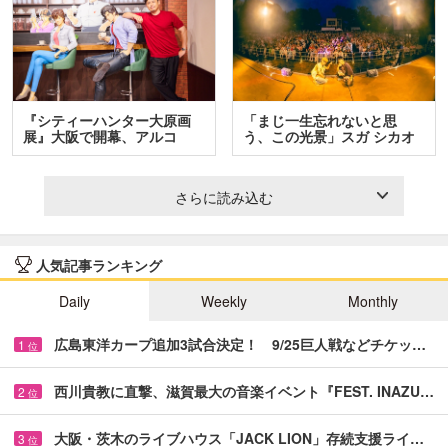
『シティーハンター大原画
「まじ一生忘れないと思
展』大阪で開幕、アルコ
う、この光景」スガ シカオ
＆…
と…
さらに読み込む
人気記事ランキング
Daily
Weekly
Monthly
広島東洋カープ追加3試合決定！ 9/25巨人戦などチケッ…
1
位
西川貴教に直撃、滋賀最大の音楽イベント『FEST. INAZU…
2
位
大阪・茨木のライブハウス「JACK LION」存続支援ライ…
3
位