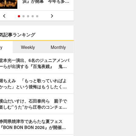
浜』が開幕 今年も多…
あやつり人
気記事ランキング
ly
Weekly
Monthly
堂本光一演出、6名のジュニアメンバ
ーらが出演する『百鬼夜鏡』 鬼…
堀ちえみ 「もっと歌っていればよ
かった」という後悔はもうしたく…
横山だいすけ、石田泰尚ら 親子で
楽しむ”うた”から圧巻のコンチェ…
静岡県焼津市であらたな夏フェス
『BON BON BON 2026』が開催…