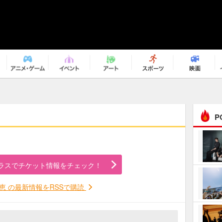
P
まるで原作の世界から飛
び出してきたよう！ 圧…
ラスでチケット情報をチェック！
ｅｐｌｕｓ ｗｅｅｋｅ
ｎｄ ｃｌｕｂ
恵 の最新情報をRSSで購読
ＲｅｏＮａ“ピルグリム”