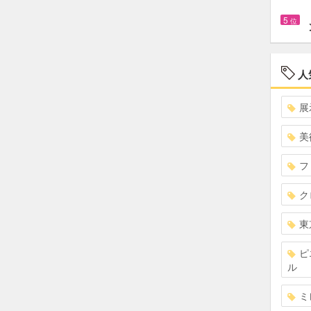
5
位
人
展
美
フ
ク
東
ピ
ル
ミ