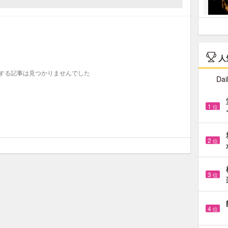
人
する記事は見つかりませんでした
Dai
1
位
2
位
3
位
4
位