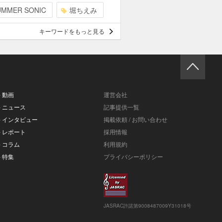
UMMER SONIC
堀ちえみ
キーワードをもっと見る
- 動画
運営会社
- ニュース
記事提供一覧
- インタビュー
掲載依頼 / お問い合わせ
- レポート
採用情報
- コラム
利用規約
- 特集
プライバシーポリシー
JASRAC許諾第9008487009Y31018号