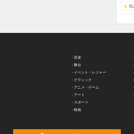
S
- 音楽
- 舞台
- イベント・レジャー
- クラシック
- アニメ・ゲーム
- アート
- スポーツ
- 映画