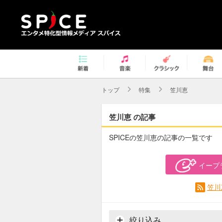
トップ
特集
笠川恵
笠川恵 の記事
SPICEの笠川恵の記事の一覧です
イープ
笠川
絞り込み