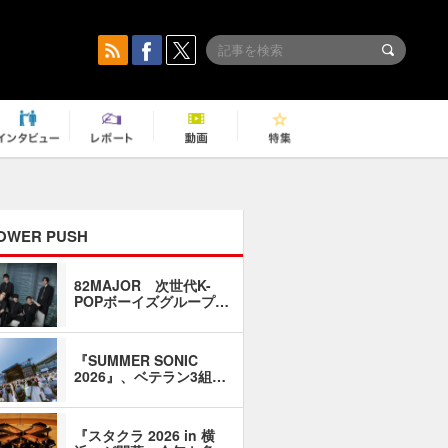
OWER PUSH
82MAJOR 次世代K-
「同窓会に
POPボーイズグループ…
い」――1
『SUMMER SONIC
石井琢磨「
2026』、ベテラン3組…
なるように
『スタクラ 2026 in 横
横内謙介×