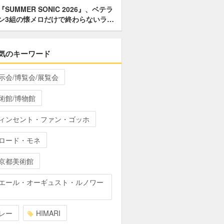
『SUMMER SONIC 2026』、ベテラ
ン3組の懐メロだけで終わらないラ…
気のキーワード
示会/博覧会/展覧会
術館/博物館
ィンセント・ファン・ゴッホ
ロード・モネ
京都美術館
エール・オーギュスト・ルノワー
レー
HIMARI