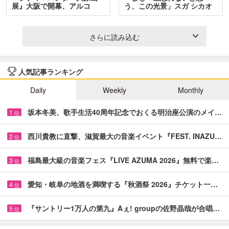
展』大阪で開幕、アルコ
う、この光景」スガ シカオ
＆…
と…
さらに読み込む
人気記事ランキング
Daily
Weekly
Monthly
坂本冬美、歌手生活40周年記念でおくる明治座公演のメイ…
1
位
西川貴教に直撃、滋賀最大の音楽イベント『FEST. INAZU…
2
位
福島最大級の音楽フェス『LIVE AZUMA 2026』無料で楽…
3
位
愛知・岐阜の地酒を満喫する『秋酒祭 2026』チケット一…
4
位
『サントリー1万人の第九』Aぇ! groupの佐野晶哉が合唱…
5
位