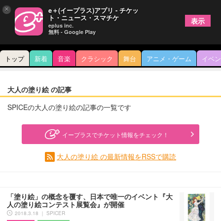
×
e＋(イープラス)アプリ - チケッ
ト・ニュース・スマチケ
表示
eplus inc.
無料 - Google Play
トップ
新着
音楽
クラシック
舞台
アニメ・ゲーム
イベン
大人の塗り絵 の記事
SPICEの大人の塗り絵の記事の一覧です
イープラスでチケット情報をチェック！
大人の塗り絵 の最新情報をRSSで購読
「塗り絵」の概念を覆す、日本で唯一のイベント『大
人の塗り絵コンテスト展覧会』が開催
2018.3.18 ｜ SPICER