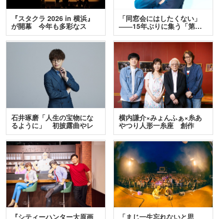
『スタクラ 2026 in 横浜』
「同窓会にはしたくない」
が開幕 今年も多彩なス
――15年ぶりに集う「第…
テ…
石井琢磨「人生の宝物にな
横内謙介×みょんふぁ×糸あ
るように」 初披露曲やレ
やつり人形一糸座 創作
ア…
人…
『シティーハンター大原画
「まじ一生忘れないと思