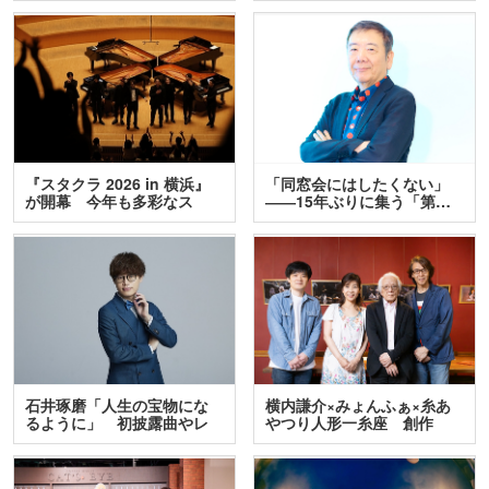
『スタクラ 2026 in 横浜』
「同窓会にはしたくない」
が開幕 今年も多彩なス
――15年ぶりに集う「第…
テ…
石井琢磨「人生の宝物にな
横内謙介×みょんふぁ×糸あ
るように」 初披露曲やレ
やつり人形一糸座 創作
ア…
人…