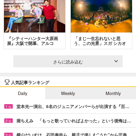
『シティーハンター大原画
「まじ一生忘れないと思
展』大阪で開幕、アルコ
う、この光景」スガ シカオ
＆…
と…
さらに読み込む
人気記事ランキング
Daily
Weekly
Monthly
堂本光一演出、6名のジュニアメンバーらが出演する『百…
1
位
堀ちえみ 「もっと歌っていればよかった」という後悔は…
2
位
横山だいすけ、石田泰尚ら 親子で楽しむ”うた”から圧巻…
3
位