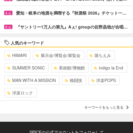
愛知・岐阜の地酒を満喫する『秋酒祭 2026』チケット一…
4
位
『サントリー1万人の第九』Aぇ! groupの佐野晶哉が合唱…
5
位
人気のキーワード
HIMARI
展示会/博覧会/展覧会
堀ちえみ
SUMMER SONIC
美術館/博物館
indigo la End
MAN WITH A MISSION
格闘技
洋楽POPS
洋楽ロック
キーワードをもっと見る
SPICEの公式アカウントをフォローして