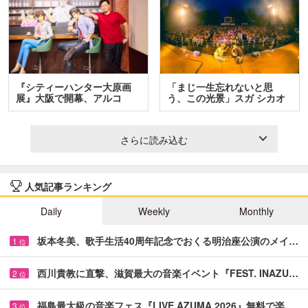
『シティーハンター大原画
「まじ一生忘れないと思
展』大阪で開幕、アルコ
う、この光景」スガ シカオ
＆…
と…
さらに読み込む
人気記事ランキング
Daily
Weekly
Monthly
坂本冬美、歌手生活40周年記念でおくる明治座公演のメイ…
1
位
西川貴教に直撃、滋賀最大の音楽イベント『FEST. INAZU…
2
位
福島最大級の音楽フェス『LIVE AZUMA 2026』無料で楽…
3
位