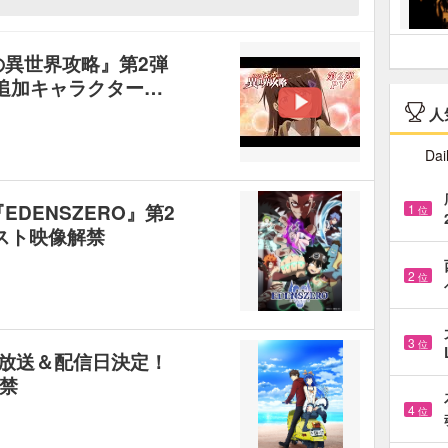
の異世界攻略』第2弾
 追加キャラクター…
人
Dai
DENSZERO』第2
1
位
スト映像解禁
2
位
3
位
』放送＆配信日決定！
禁
4
位