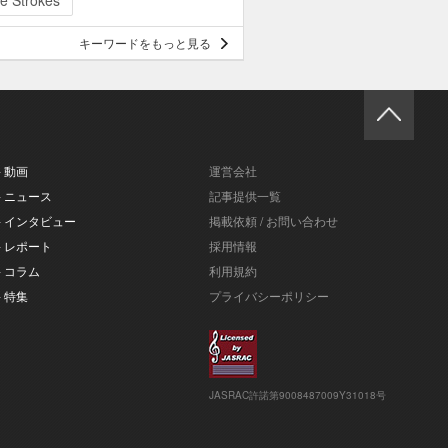
e Strokes
キーワードをもっと見る
- 動画
運営会社
- ニュース
記事提供一覧
- インタビュー
掲載依頼 / お問い合わせ
- レポート
採用情報
- コラム
利用規約
- 特集
プライバシーポリシー
JASRAC許諾第9008487009Y31018号