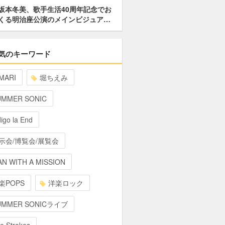
坂本冬美、歌手生活40周年記念でお
くる明治座公演のメインビジュア…
気のキーワード
MARI
堀ちえみ
UMMER SONIC
digo la End
示会/博覧会/展覧会
N WITH A MISSION
楽POPS
洋楽ロック
UMMER SONICライブ