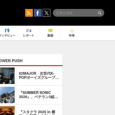
OWER PUSH
82MAJOR 次世代K-
「同窓会に
POPボーイズグループ…
い」――1
『SUMMER SONIC
石井琢磨「
2026』、ベテラン3組…
なるように
『スタクラ 2026 in 横
横内謙介×