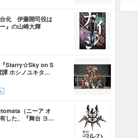
台化 伊藤開司役は
ー』の山崎大輝
arry☆Sky on S
～星雪譚 ホシノユキタ…
ム
tomata（ニーア オ
有した、『舞台 ヨ…