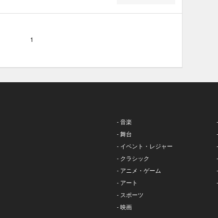
1
- 音楽
- 舞台
- イベント・レジャー
- クラシック
- アニメ・ゲーム
- アート
- スポーツ
- 映画