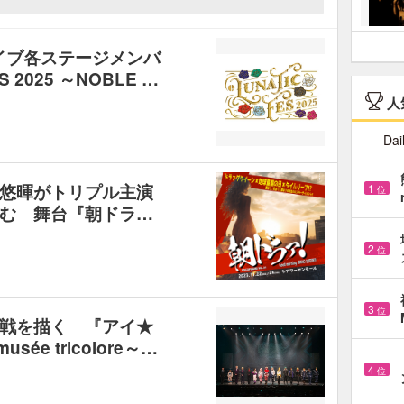
ライブ各ステージメンバ
 2025 ～NOBLE …
人
Dai
悠暉がトリプル主演
1
位
む 舞台『朝ドラ…
2
位
3
位
戦を描く 『アイ★
ée tricolore～…
4
位