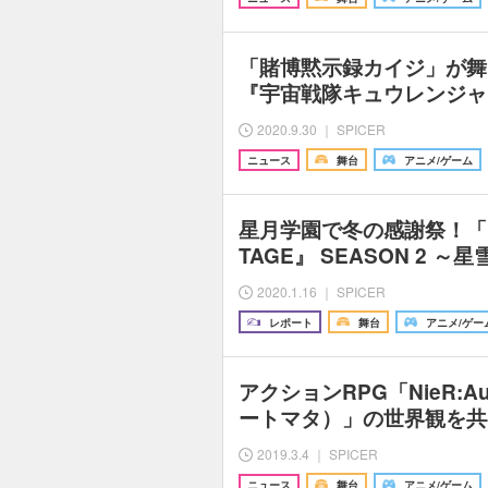
「賭博黙示録カイジ」が舞
『宇宙戦隊キュウレンジャ
2020.9.30 ｜ SPICER
ニュース
舞台
アニメ/ゲーム
星月学園で冬の感謝祭！「『St
TAGE』 SEASON 2 
2020.1.16 ｜ SPICER
レポート
舞台
アニメ/ゲー
アクションRPG「NieR:Au
ートマタ）」の世界観を共
2019.3.4 ｜ SPICER
ニュース
舞台
アニメ/ゲーム