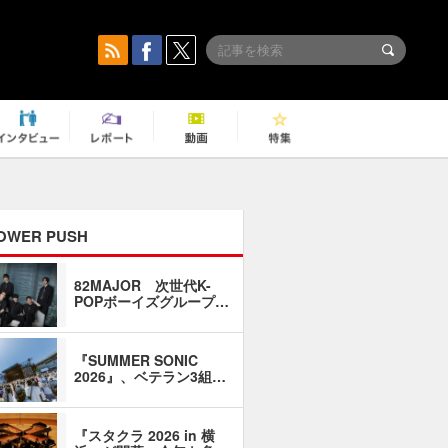
OWER PUSH
82MAJOR 次世代K-
「同窓会に
POPボーイズグループ…
い」――1
『SUMMER SONIC
石井琢磨「
2026』、ベテラン3組…
なるように
『スタクラ 2026 in 横
横内謙介×