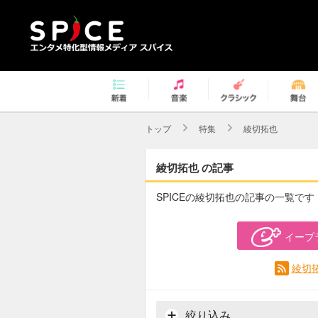
トップ
特集
綾切拓也
綾切拓也 の記事
SPICEの綾切拓也の記事の一覧です
イープ
綾切
絞り込み