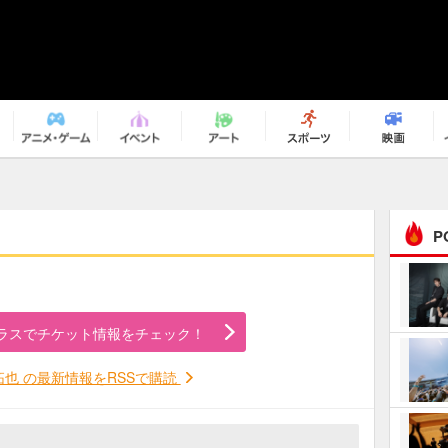
P
まるで原作の世界から飛
び出してきたよう！ 圧…
ラスでチケット情報をチェック！
ｅｐｌｕｓ ｗｅｅｋｅ
ｎｄ ｃｌｕｂ
拓也 の最新情報をRSSで購読
ＲｅｏＮａ“ピルグリム”