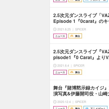
2.5次元ダンスライブ「VAZ
Episode 1『0carat
2021.6.25 ｜ SPICER
ニュース
舞台
2.5次元ダンスライブ『VAZ
pisode1『0 Carat』より
2021.6.4 ｜ SPICER
ニュース
舞台
舞台『賭博黙示録カイジ』
演写真&伊藤開司役・山崎
2020.12.4 ｜ SPICER
ニュース
舞台
アニメ/ゲーム