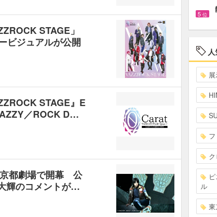
5
位
ZROCK STAGE」
』のキービジュアルが公開
人
展
HI
ZROCK STAGE』E
VAZZY／ROCK D…
S
フ
ク
京都劇場で開幕 公
ピ
大輝のコメントが…
ル
東