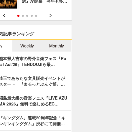
浜』が開幕 今年も多…
あやつり人
気記事ランキング
ly
Weekly
Monthly
熊本県人吉市の野外音楽フェス『Ru
ral Act'26』TENDOUJIら最…
埼玉であらたな文具販売イベントが
スタート 『まるっとぶんぐ博』…
福島最大級の音楽フェス『LIVE AZU
MA 2026』無料で楽しめるEC…
『キングダム』連載20周年記念「キ
ンキンキングダム」渋谷にて開催…