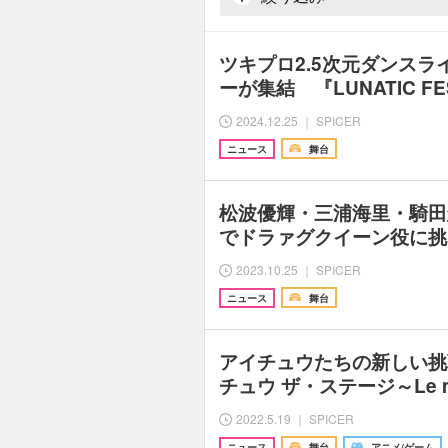
ツキプロ2.5次元ダンス
ーが集結 『LUNATIC FES
2024.12.25 ｜ SPICER
ニュース
舞台
松波優輝・三浦海里・騎田
でドラァグクイーン役に挑
2023.10.25 ｜ SPICER
ニュース
舞台
アイチュウたちの新しい挑
チュウ ザ・ステージ～Le mus
2022.5.19 ｜ SPICER
ニュース
舞台
アニメ/ゲーム