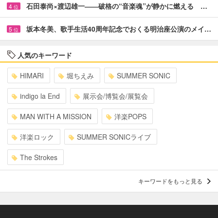
石田泰尚×渡辺雄一――破格の“音楽魂”が静かに燃える …
4
位
坂本冬美、歌手生活40周年記念でおくる明治座公演のメイ…
5
位
人気のキーワード
HIMARI
堀ちえみ
SUMMER SONIC
indigo la End
展示会/博覧会/展覧会
MAN WITH A MISSION
洋楽POPS
洋楽ロック
SUMMER SONICライブ
The Strokes
キーワードをもっと見る