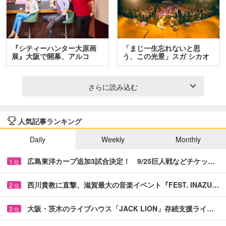
『シティーハンター大原画
「まじ一生忘れないと思
展』大阪で開幕、アルコ
う、この光景」スガ シカオ
＆…
と…
さらに読み込む
人気記事ランキング
Daily
Weekly
Monthly
広島東洋カープ追加3試合決定！ 9/25巨人戦などチケッ…
1
位
西川貴教に直撃、滋賀最大の音楽イベント『FEST. INAZU…
2
位
大阪・茨木のライブハウス「JACK LION」存続支援ライ…
3
位