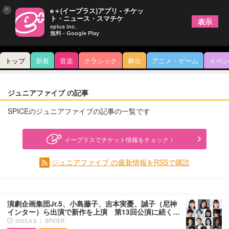
×
e＋(イープラス)アプリ - チケッ
ト・ニュース・スマチケ
表示
eplus inc.
無料 - Google Play
トップ
新着
音楽
クラシック
舞台
アニメ・ゲーム
イベン
ジュニアファイブ の記事
SPICEのジュニアファイブの記事の一覧です
イープラスでチケット情報をチェック！
ジュニアファイブ の最新情報をRSSで購読
演劇企画集団Jr.5、小島藤子、吉本実憂、誠子（尼神
インター）ら出演で新作を上演 第13回公演に続く…
2023.6.5 ｜ SPICER