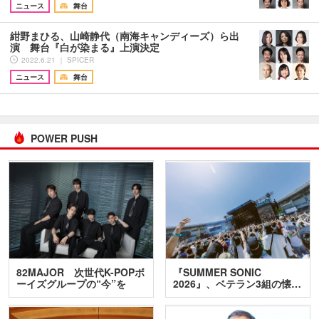
ニュース
舞台
紺野まひる、山崎静代（南海キャンディーズ）ら出
演 舞台『白が染まる』上演決定
2022.6.21 ｜ SPICER
ニュース
舞台
POWER PUSH
82MAJOR 次世代K-POPボ
『SUMMER SONIC
ーイズグループの“今”を
2026』、ベテラン3組の懐…
訊…