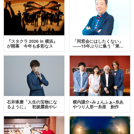
『スタクラ 2026 in 横浜』
「同窓会にはしたくない」
が開幕 今年も多彩なス
――15年ぶりに集う「第…
テ…
石井琢磨「人生の宝物にな
横内謙介×みょんふぁ×糸あ
るように」 初披露曲やレ
やつり人形一糸座 創作
ア…
人…