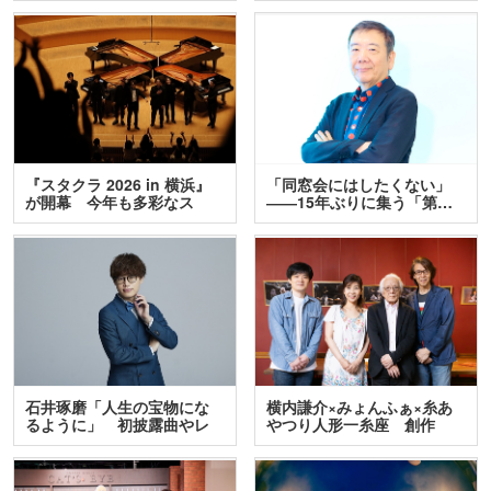
『スタクラ 2026 in 横浜』
「同窓会にはしたくない」
が開幕 今年も多彩なス
――15年ぶりに集う「第…
テ…
石井琢磨「人生の宝物にな
横内謙介×みょんふぁ×糸あ
るように」 初披露曲やレ
やつり人形一糸座 創作
ア…
人…