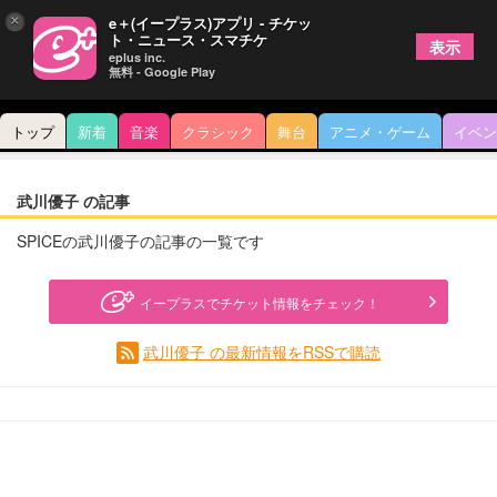
×
e＋(イープラス)アプリ - チケッ
ト・ニュース・スマチケ
表示
eplus inc.
無料 - Google Play
トップ
新着
音楽
クラシック
舞台
アニメ・ゲーム
イベン
武川優子 の記事
SPICEの武川優子の記事の一覧です
イープラスでチケット情報をチェック！
武川優子 の最新情報をRSSで購読