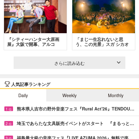
『シティーハンター大原画
「まじ一生忘れないと思
展』大阪で開幕、アルコ
う、この光景」スガ シカオ
＆…
と…
さらに読み込む
人気記事ランキング
Daily
Weekly
Monthly
熊本県人吉市の野外音楽フェス『Rural Act'26』TENDOU…
1
位
埼玉であらたな文具販売イベントがスタート 『まるっと…
2
位
福島最大級の音楽フェス『LIVE AZUMA 2026』無料で楽…
3
位