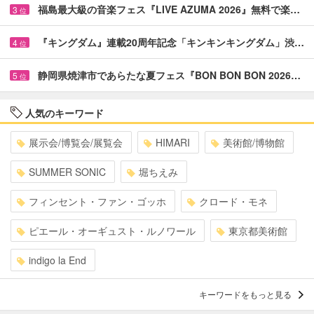
福島最大級の音楽フェス『LIVE AZUMA 2026』無料で楽…
3
位
『キングダム』連載20周年記念「キンキンキングダム」渋…
4
位
静岡県焼津市であらたな夏フェス『BON BON BON 2026…
5
位
人気のキーワード
展示会/博覧会/展覧会
HIMARI
美術館/博物館
SUMMER SONIC
堀ちえみ
フィンセント・ファン・ゴッホ
クロード・モネ
ピエール・オーギュスト・ルノワール
東京都美術館
indigo la End
キーワードをもっと見る