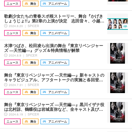
ニュース
舞台
アニメ/ゲーム
歌劇少女たちの青春スポ根ストーリー、舞台『かげき
しょうじょ!!』第2章の上演が決定 志田音々、小越…
2024.8.20 ｜ SPICER
ニュース
舞台
アニメ/ゲーム
木津つばさ、松田凌ら出演の舞台『東京リベンジャー
ズ ―天竺編―』グッズ＆特典情報が解禁
2024.8.9 ｜ SPICER
ニュース
舞台
アニメ/ゲーム
舞台『東京リベンジャーズ ―天竺編―』新キャストの
キャラビジュアル、アフタートークの実施と各回登…
2024.7.31 ｜ SPICER
ニュース
舞台
アニメ/ゲーム
舞台『東京リベンジャーズ ―天竺編―』黒川イザナ役
は北村諒、鶴蝶役は岩城直弥など、全キャスト及び…
2024.6.19 ｜ SPICER
ニュース
舞台
アニメ/ゲーム