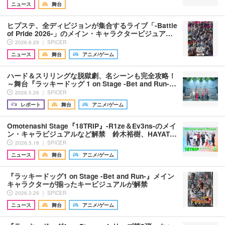
ニュース
舞台
ヒプステ、全ディビジョンが集合するライブ「-Battle
of Pride 2026-」のメイン・キャラクタービジュア…
2026.6.29 ｜ SPICER
ニュース
舞台
アニメ/ゲーム
ハード＆スリリングな脱獄劇、名シーンも完全攻略！
～舞台『ラッキードッグ 1 on Stage -Bet and Run-…
2026.5.26 ｜ SPICER
レポート
舞台
アニメ/ゲーム
Omotenashi Stage『18TRIP』-R1ze＆Ev3ns-のメイ
ン・キャラビジュアルなど解禁 鈴木裕樹、HAYAT…
2026.5.18 ｜ SPICER
ニュース
舞台
アニメ/ゲーム
『ラッキードッグ1 on Stage -Bet and Run-』メイン
キャラクターが揃ったキービジュアルが解禁
2026.3.29 ｜ SPICER
ニュース
舞台
アニメ/ゲーム