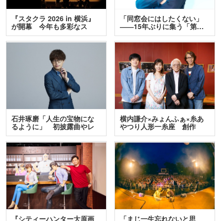
『スタクラ 2026 in 横浜』
「同窓会にはしたくない」
が開幕 今年も多彩なス
――15年ぶりに集う「第…
テ…
石井琢磨「人生の宝物にな
横内謙介×みょんふぁ×糸あ
るように」 初披露曲やレ
やつり人形一糸座 創作
ア…
人…
『シティーハンター大原画
「まじ一生忘れないと思