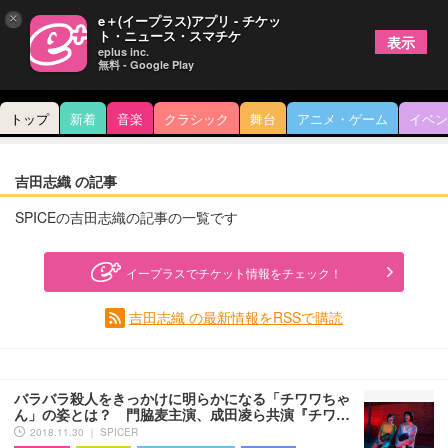
×
e＋(イープラス)アプリ - チケッ
ト・ニュース・スマチケ
表示
eplus inc.
無料 - Google Play
トップ
新着
音楽
クラシック
舞台
アニメ・ゲーム
イベン
吉田志織 の記事
SPICEの吉田志織の記事の一覧です
イープラスでチケット情報をチェック！
吉田志織 の最新情報をRSSで購読
バラバラ殺人をきっかけに明らかになる「チワワちゃ
ん」の姿とは？ 門脇麦主演、成田凌ら共演『チワ…
2018.11.30 ｜ SPICER