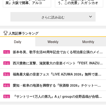
展』大阪で開幕、アルコ
う、この光景」スガ シカオ
＆…
と…
さらに読み込む
人気記事ランキング
Daily
Weekly
Monthly
坂本冬美、歌手生活40周年記念でおくる明治座公演のメイ…
1
位
西川貴教に直撃、滋賀最大の音楽イベント『FEST. INAZU…
2
位
福島最大級の音楽フェス『LIVE AZUMA 2026』無料で楽…
3
位
愛知・岐阜の地酒を満喫する『秋酒祭 2026』チケット一…
4
位
『サントリー1万人の第九』Aぇ! groupの佐野晶哉が合唱…
5
位