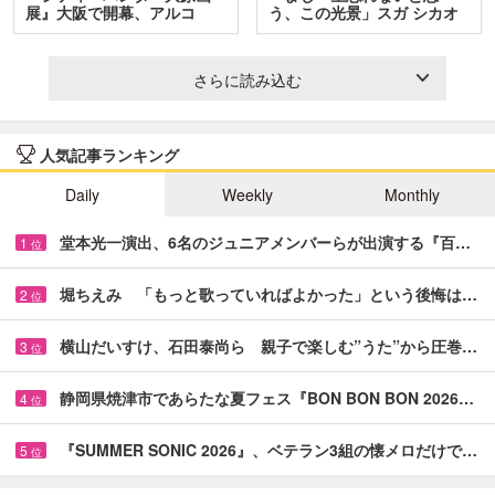
展』大阪で開幕、アルコ
う、この光景」スガ シカオ
＆…
と…
さらに読み込む
人気記事ランキング
Daily
Weekly
Monthly
堂本光一演出、6名のジュニアメンバーらが出演する『百…
1
位
堀ちえみ 「もっと歌っていればよかった」という後悔は…
2
位
横山だいすけ、石田泰尚ら 親子で楽しむ”うた”から圧巻…
3
位
静岡県焼津市であらたな夏フェス『BON BON BON 2026…
4
位
『SUMMER SONIC 2026』、ベテラン3組の懐メロだけで…
5
位