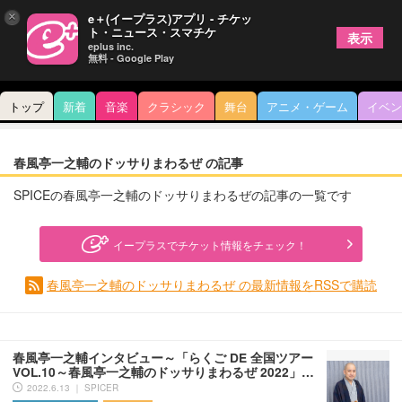
×
e＋(イープラス)アプリ - チケッ
ト・ニュース・スマチケ
表示
eplus inc.
無料 - Google Play
トップ
新着
音楽
クラシック
舞台
アニメ・ゲーム
イベン
春風亭一之輔のドッサりまわるぜ の記事
SPICEの春風亭一之輔のドッサりまわるぜの記事の一覧です
イープラスでチケット情報をチェック！
春風亭一之輔のドッサりまわるぜ の最新情報をRSSで購読
春風亭一之輔インタビュー～「らくご DE 全国ツアー
VOL.10～春風亭一之輔のドッサりまわるぜ 2022」…
2022.6.13 ｜ SPICER