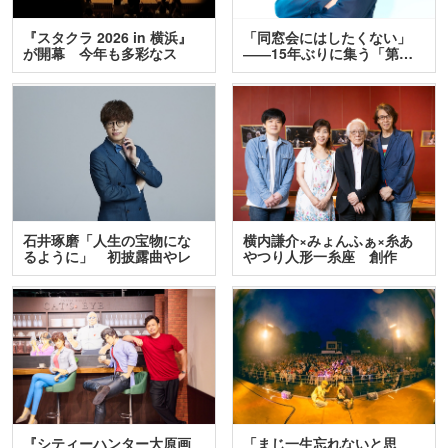
『スタクラ 2026 in 横浜』
「同窓会にはしたくない」
が開幕 今年も多彩なス
――15年ぶりに集う「第…
テ…
石井琢磨「人生の宝物にな
横内謙介×みょんふぁ×糸あ
るように」 初披露曲やレ
やつり人形一糸座 創作
ア…
人…
『シティーハンター大原画
「まじ一生忘れないと思