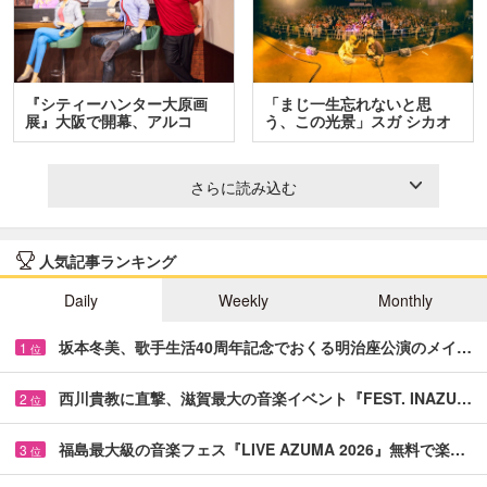
『シティーハンター大原画
「まじ一生忘れないと思
展』大阪で開幕、アルコ
う、この光景」スガ シカオ
＆…
と…
さらに読み込む
人気記事ランキング
Daily
Weekly
Monthly
坂本冬美、歌手生活40周年記念でおくる明治座公演のメイ…
1
位
西川貴教に直撃、滋賀最大の音楽イベント『FEST. INAZU…
2
位
福島最大級の音楽フェス『LIVE AZUMA 2026』無料で楽…
3
位