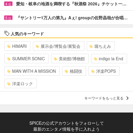
愛知・岐阜の地酒を満喫する『秋酒祭 2026』チケット一…
4
位
『サントリー1万人の第九』Aぇ! groupの佐野晶哉が合唱…
5
位
人気のキーワード
HIMARI
展示会/博覧会/展覧会
堀ちえみ
SUMMER SONIC
美術館/博物館
indigo la End
MAN WITH A MISSION
格闘技
洋楽POPS
洋楽ロック
キーワードをもっと見る
SPICEの公式アカウントをフォローして
最新のエンタメ情報を手に入れよう