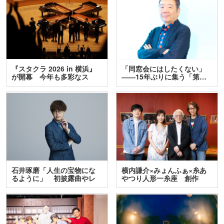
『スタクラ 2026 in 横浜』
「同窓会にはしたくない」
が開幕 今年も多彩なス
――15年ぶりに集う「第…
テ…
石井琢磨「人生の宝物にな
横内謙介×みょんふぁ×糸あ
るように」 初披露曲やレ
やつり人形一糸座 創作
ア…
人…