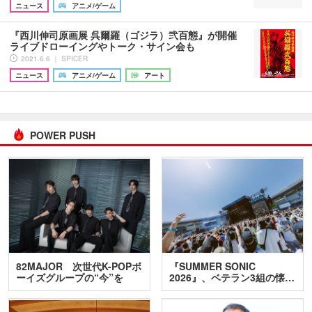
ニュース
アニメ/ゲーム
『西川伸司原画展 呉爾羅（ゴジラ）弐百態』が開催
ライブドローイングやトーク・サイン会も
2021.6.6 ｜ SPICER
ニュース
アニメ/ゲーム
アート
POWER PUSH
82MAJOR 次世代K-POPボ
『SUMMER SONIC
ーイズグループの“今”を
2026』、ベテラン3組の懐…
訊…