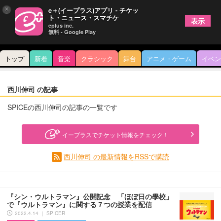
×
e＋(イープラス)アプリ - チケッ
ト・ニュース・スマチケ
表示
eplus inc.
無料 - Google Play
トップ
新着
音楽
クラシック
舞台
アニメ・ゲーム
イベン
西川伸司 の記事
SPICEの西川伸司の記事の一覧です
イープラスでチケット情報をチェック！
西川伸司 の最新情報をRSSで購読
『シン・ウルトラマン』公開記念 「ほぼ日の學校」
で『ウルトラマン』に関する７つの授業を配信
2022.4.14 ｜ SPICER