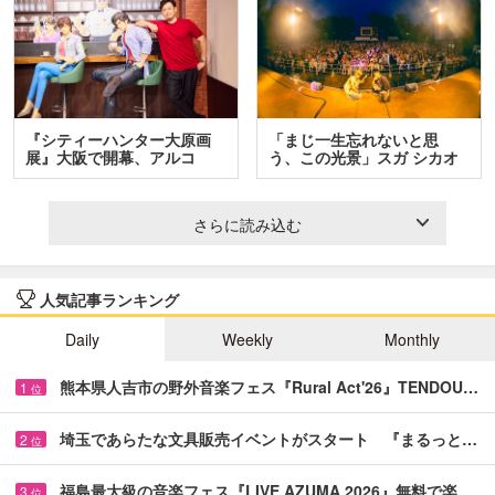
『シティーハンター大原画
「まじ一生忘れないと思
展』大阪で開幕、アルコ
う、この光景」スガ シカオ
＆…
と…
さらに読み込む
人気記事ランキング
Daily
Weekly
Monthly
熊本県人吉市の野外音楽フェス『Rural Act'26』TENDOU…
1
位
埼玉であらたな文具販売イベントがスタート 『まるっと…
2
位
福島最大級の音楽フェス『LIVE AZUMA 2026』無料で楽…
3
位