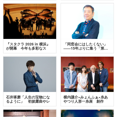
『スタクラ 2026 in 横浜』
「同窓会にはしたくない」
が開幕 今年も多彩なス
――15年ぶりに集う「第…
テ…
石井琢磨「人生の宝物にな
横内謙介×みょんふぁ×糸あ
るように」 初披露曲やレ
やつり人形一糸座 創作
ア…
人…