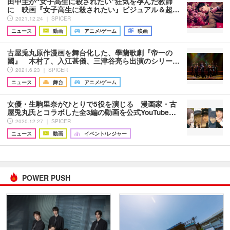
田中圭が“女子高生に殺されたい”狂気を孕んだ教師
に 映画『女子高生に殺されたい』ビジュアル＆超…
2021.12.24 ｜ SPICER
ニュース
動画
アニメ/ゲーム
映画
古屋兎丸原作漫画を舞台化した、學蘭歌劇『帝一の
國』 木村了、入江甚儀、三津谷亮ら出演のシリー…
2021.6.23 ｜ SPICER
ニュース
舞台
アニメ/ゲーム
女優・生駒里奈がひとりで5役を演じる 漫画家・古
屋兎丸氏とコラボした全3編の動画を公式YouTube…
2020.12.27 ｜ SPICER
ニュース
動画
イベント/レジャー
POWER PUSH