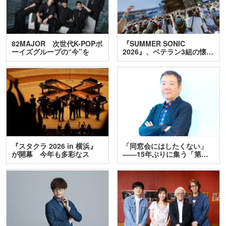
82MAJOR 次世代K-POPボ
『SUMMER SONIC
ーイズグループの“今”を
2026』、ベテラン3組の懐…
訊…
『スタクラ 2026 in 横浜』
「同窓会にはしたくない」
が開幕 今年も多彩なス
――15年ぶりに集う「第…
テ…