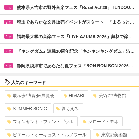
熊本県人吉市の野外音楽フェス『Rural Act'26』TENDOU…
1
位
埼玉であらたな文具販売イベントがスタート 『まるっと…
2
位
福島最大級の音楽フェス『LIVE AZUMA 2026』無料で楽…
3
位
『キングダム』連載20周年記念「キンキンキングダム」渋…
4
位
静岡県焼津市であらたな夏フェス『BON BON BON 2026…
5
位
人気のキーワード
展示会/博覧会/展覧会
HIMARI
美術館/博物館
SUMMER SONIC
堀ちえみ
フィンセント・ファン・ゴッホ
クロード・モネ
ピエール・オーギュスト・ルノワール
東京都美術館