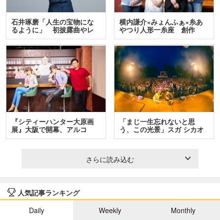
石井琢磨「人生の宝物にな
横内謙介×みょんふぁ×糸あ
るように」 初披露曲やレ
やつり人形一糸座 創作
ア…
人…
『シティーハンター大原画
「まじ一生忘れないと思
展』大阪で開幕、アルコ
う、この光景」スガ シカオ
＆…
と…
さらに読み込む
人気記事ランキング
Daily
Weekly
Monthly