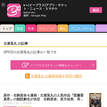
×
e＋(イープラス)アプリ - チケッ
ト・ニュース・スマチケ
表示
eplus inc.
無料 - Google Play
トップ
新着
音楽
クラシック
舞台
アニメ・ゲーム
イベン
古屋兎丸 の記事
SPICEの古屋兎丸の記事の一覧です
イープラスでチケット情報をチェック！
古屋兎丸 の最新情報をRSSで購読
原作・生駒里奈＆漫画・古屋兎丸の人気作品『図書委
員界』の朗読劇化が決定 生駒里奈、若月佑美、斉…
2025.7.24 ｜ SPICER