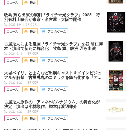
ニュース
舞台
牧島 輝ら出演の演劇『ライチ☆光クラブ』2025 特
別有料上映会が東京・名古屋・大阪で開催
2025.3.9 ｜ SPICER
ニュース
舞台
アニメ/ゲーム
古屋兎丸による漫画『ライチ☆光クラブ』を谷 碧仁脚
本・演出で新たに舞台化 牧島 輝、岐洲 匠ら出演
2024.9.19 ｜ SPICER
ニュース
舞台
アニメ/ゲーム
大城ベイリ、とまんなど出演キャスト＆メインビジュ
アルが解禁 古屋兎丸のコミックを舞台化する『ア…
2022.2.22 ｜ SPICER
ニュース
舞台
アニメ/ゲーム
古屋兎丸原作の「アマネ†ギムナジウム」の舞台化が
決定 演出は小林顕作、脚本は渡辺雄介
2022.1.20 ｜ SPICER
ニュース
舞台
アニメ/ゲーム