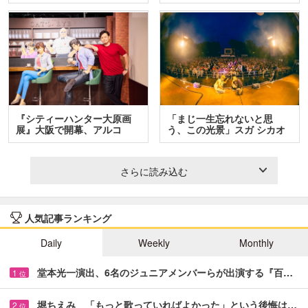
ア…
人…
『シティーハンター大原画
「まじ一生忘れないと思
展』大阪で開幕、アルコ
う、この光景」スガ シカオ
＆…
と…
さらに読み込む
人気記事ランキング
Daily
Weekly
Monthly
堂本光一演出、6名のジュニアメンバーらが出演する『百…
1
位
堀ちえみ 「もっと歌っていればよかった」という後悔は…
2
位