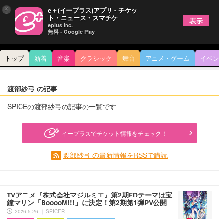
×
e＋(イープラス)アプリ - チケッ
ト・ニュース・スマチケ
表示
eplus inc.
無料 - Google Play
トップ
新着
音楽
クラシック
舞台
アニメ・ゲーム
イベン
渡部紗弓 の記事
SPICEの渡部紗弓の記事の一覧です
イープラスでチケット情報をチェック！
渡部紗弓 の最新情報をRSSで購読
TVアニメ『株式会社マジルミエ』第2期EDテーマは宝
鐘マリン「BooooM!!!」に決定！第2期第1弾PV公開
2026.5.26 ｜ SPICER