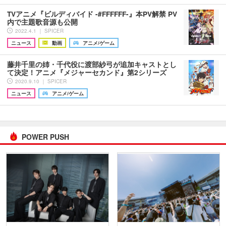
TVアニメ『ビルディバイド -#FFFFFF-』本PV解禁 PV
内で主題歌音源も公開
2022.4.1 ｜ SPICER
ニュース
動画
アニメ/ゲーム
藤井千里の姉・千代役に渡部紗弓が追加キャストとし
て決定！アニメ『メジャーセカンド』第2シリーズ
2020.9.10 ｜ SPICER
ニュース
アニメ/ゲーム
POWER PUSH