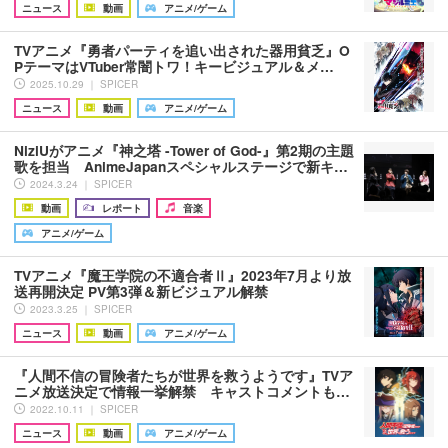
ニュース
動画
アニメ/ゲーム
TVアニメ『勇者パーティを追い出された器用貧乏』O
PテーマはVTuber常闇トワ！キービジュアル＆メ…
2025.10.29 ｜ SPICER
ニュース
動画
アニメ/ゲーム
NiziUがアニメ『神之塔 -Tower of God-』第2期の主題
歌を担当 AnimeJapanスペシャルステージで新キ…
2024.3.24 ｜ SPICER
動画
レポート
音楽
アニメ/ゲーム
TVアニメ『魔王学院の不適合者Ⅱ』2023年7月より放
送再開決定 PV第3弾＆新ビジュアル解禁
2023.3.25 ｜ SPICER
ニュース
動画
アニメ/ゲーム
『人間不信の冒険者たちが世界を救うようです』TVア
ニメ放送決定で情報一挙解禁 キャストコメントも…
2022.10.11 ｜ SPICER
ニュース
動画
アニメ/ゲーム