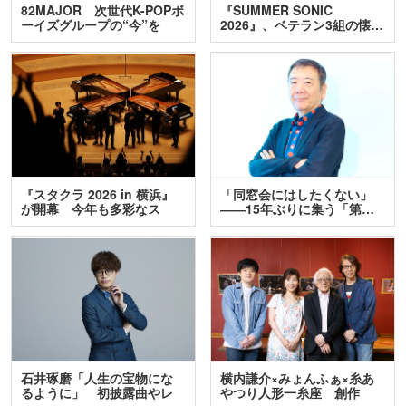
82MAJOR 次世代K-POPボ
『SUMMER SONIC
ーイズグループの“今”を
2026』、ベテラン3組の懐…
訊…
『スタクラ 2026 in 横浜』
「同窓会にはしたくない」
が開幕 今年も多彩なス
――15年ぶりに集う「第…
テ…
石井琢磨「人生の宝物にな
横内謙介×みょんふぁ×糸あ
るように」 初披露曲やレ
やつり人形一糸座 創作