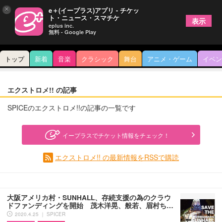
×
e＋(イープラス)アプリ - チケッ
ト・ニュース・スマチケ
表示
eplus inc.
無料 - Google Play
トップ
新着
音楽
クラシック
舞台
アニメ・ゲーム
イベン
エクストロメ!! の記事
SPICEのエクストロメ!!の記事の一覧です
イープラスでチケット情報をチェック！
エクストロメ!! の最新情報をRSSで購読
大阪アメリカ村・SUNHALL、存続支援の為のクラウ
ドファンディングを開始 茂木洋晃、般若、眉村ち…
2020.4.25 ｜ SPICER