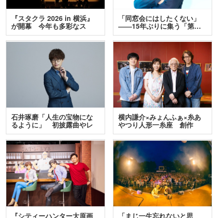
『スタクラ 2026 in 横浜』
「同窓会にはしたくない」
が開幕 今年も多彩なス
――15年ぶりに集う「第…
テ…
石井琢磨「人生の宝物にな
横内謙介×みょんふぁ×糸あ
るように」 初披露曲やレ
やつり人形一糸座 創作
ア…
人…
『シティーハンター大原画
「まじ一生忘れないと思