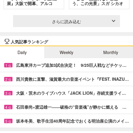
展』大阪で開幕、アルコ
う、この光景」スガ シカオ
＆…
と…
さらに読み込む
人気記事ランキング
Daily
Weekly
Monthly
広島東洋カープ追加3試合決定！ 9/25巨人戦などチケッ…
1
位
西川貴教に直撃、滋賀最大の音楽イベント『FEST. INAZU…
2
位
大阪・茨木のライブハウス「JACK LION」存続支援ライ…
3
位
石田泰尚×渡辺雄一――破格の“音楽魂”が静かに燃える …
4
位
坂本冬美、歌手生活40周年記念でおくる明治座公演のメイ…
5
位