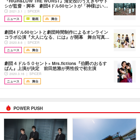
『HiGH&LOW THE WORST』清史役のうえきやサト
シが監督・脚本 劇団4ドル50セントが「神様はい…
2021.3.1 ｜ SPICER
ニュース
動画
舞台
劇団4ドル50セントと劇団時間制作によるオンライン
コラボ公演『大人になる、には』が開幕 舞台写真…
2020.8.6 ｜ SPICER
ニュース
舞台
劇団４ドル５０セント× Mrs.fictions『伯爵のおるす
ばん』上演が決定 前田悠雅が男性役で初主演
2020.3.16 ｜ SPICER
ニュース
舞台
POWER PUSH