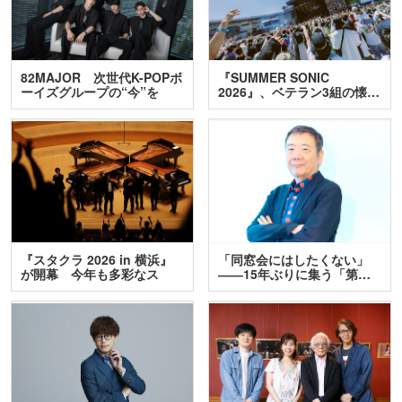
82MAJOR 次世代K-POPボ
『SUMMER SONIC
ーイズグループの“今”を
2026』、ベテラン3組の懐…
訊…
『スタクラ 2026 in 横浜』
「同窓会にはしたくない」
が開幕 今年も多彩なス
――15年ぶりに集う「第…
テ…