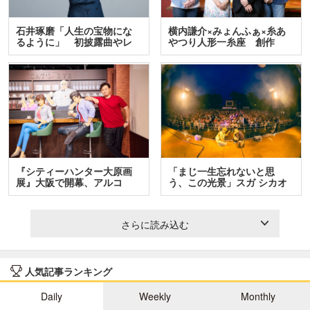
石井琢磨「人生の宝物にな
横内謙介×みょんふぁ×糸あ
るように」 初披露曲やレ
やつり人形一糸座 創作
ア…
人…
『シティーハンター大原画
「まじ一生忘れないと思
展』大阪で開幕、アルコ
う、この光景」スガ シカオ
＆…
と…
さらに読み込む
人気記事ランキング
Daily
Weekly
Monthly