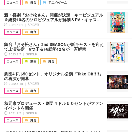
ニュース
舞台
アニメ/ゲーム
新・喜劇『おそ松さん』開催が決定 キービジュアル
＆総勢10名のソロビジュアルが解禁＆PV・キャス…
2024.4.24 ｜ SPICER
ニュース
舞台
舞台『おそ松さん』2nd SEASONが新キャストを迎え
て上演決定 6つ子＆F6総勢12名が一斉解禁
2023.8.7 ｜ SPICER
ニュース
動画
舞台
劇団4ドル50セント、オリジナル公演『Take Off!!!!』
の再演が開幕
2022.6.18 ｜ SPICER
ニュース
舞台
秋元康プロデュース・劇団４ドル５０セントがファン
イベントを開催
2021.7.7 ｜ SPICER
ニュース
舞台