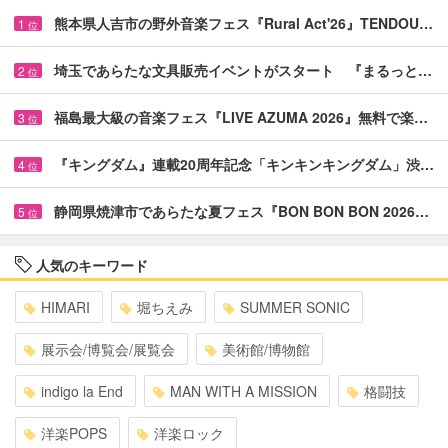
熊本県人吉市の野外音楽フェス『Rural Act'26』TENDOU…
1
位
埼玉であらたな文具販売イベントがスタート 『まるっと…
2
位
福島最大級の音楽フェス『LIVE AZUMA 2026』無料で楽…
3
位
『キングダム』連載20周年記念「キンキンキングダム」渋…
4
位
静岡県焼津市であらたな夏フェス『BON BON BON 2026…
5
位
人気のキーワード
HIMARI
堀ちえみ
SUMMER SONIC
展示会/博覧会/展覧会
美術館/博物館
indigo la End
MAN WITH A MISSION
格闘技
洋楽POPS
洋楽ロック