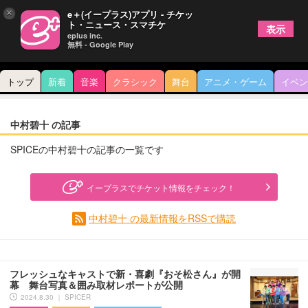
×
e＋(イープラス)アプリ - チケッ
ト・ニュース・スマチケ
表示
eplus inc.
無料 - Google Play
トップ
新着
音楽
クラシック
舞台
アニメ・ゲーム
イベン
中村碧十 の記事
SPICEの中村碧十の記事の一覧です
イープラスでチケット情報をチェック！
中村碧十 の最新情報をRSSで購読
フレッシュなキャストで新・喜劇『おそ松さん』が開
幕 舞台写真＆囲み取材レポートが公開
2024.8.30 ｜ SPICER