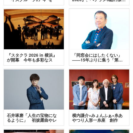
訊…
『スタクラ 2026 in 横浜』
「同窓会にはしたくない」
が開幕 今年も多彩なス
――15年ぶりに集う「第…
テ…
石井琢磨「人生の宝物にな
横内謙介×みょんふぁ×糸あ
るように」 初披露曲やレ
やつり人形一糸座 創作
ア…
人…