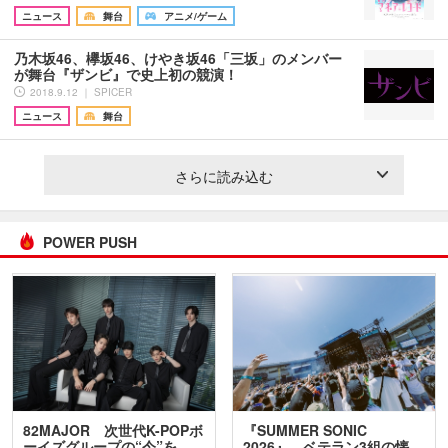
ニュース
舞台
アニメ/ゲーム
乃木坂46、欅坂46、けやき坂46「三坂」のメンバー
が舞台『ザンビ』で史上初の競演！
2018.9.12 ｜ SPICER
ニュース
舞台
さらに読み込む
POWER PUSH
82MAJOR 次世代K-POPボ
『SUMMER SONIC
ーイズグループの“今”を
2026』、ベテラン3組の懐…