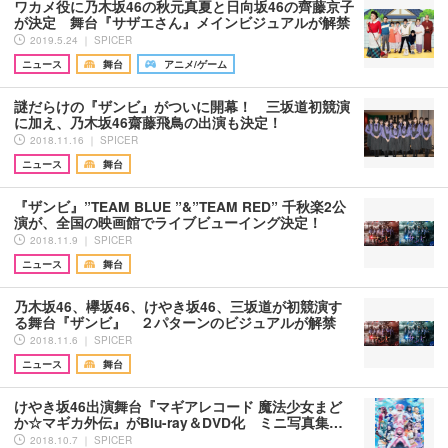
ワカメ役に乃木坂46の秋元真夏と日向坂46の齊藤京子
が決定 舞台『サザエさん』メインビジュアルが解禁
2019.5.24 ｜ SPICER
ニュース
舞台
アニメ/ゲーム
謎だらけの『ザンビ』がついに開幕！ 三坂道初競演
に加え、乃木坂46齋藤飛鳥の出演も決定！
2018.11.16 ｜ SPICER
ニュース
舞台
『ザンビ』”TEAM BLUE ”&”TEAM RED” 千秋楽2公
演が、全国の映画館でライブビューイング決定！
2018.11.9 ｜ SPICER
ニュース
舞台
乃木坂46、欅坂46、けやき坂46、三坂道が初競演す
る舞台『ザンビ』 ２パターンのビジュアルが解禁
2018.11.6 ｜ SPICER
ニュース
舞台
けやき坂46出演舞台『マギアレコード 魔法少女まど
か☆マギカ外伝』がBlu-ray＆DVD化 ミニ写真集…
2018.10.7 ｜ SPICER