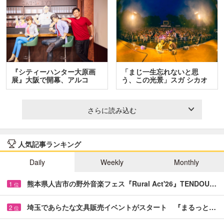
『シティーハンター大原画
「まじ一生忘れないと思
展』大阪で開幕、アルコ
う、この光景」スガ シカオ
＆…
と…
さらに読み込む
人気記事ランキング
Daily
Weekly
Monthly
熊本県人吉市の野外音楽フェス『Rural Act'26』TENDOU…
1
位
埼玉であらたな文具販売イベントがスタート 『まるっと…
2
位