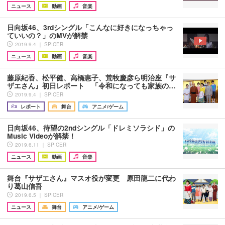
ニュース
動画
音楽
日向坂46、3rdシングル「こんなに好きになっちゃっ
ていいの？」のMVが解禁
2019.9.4 ｜ SPICER
ニュース
動画
音楽
藤原紀香、松平健、高橋惠子、荒牧慶彦ら明治座『サ
ザエさん』初日レポート 「令和になっても家族の…
2019.9.4 ｜ SPICER
レポート
舞台
アニメ/ゲーム
日向坂46、待望の2ndシングル「ドレミソラシド」の
Music Videoが解禁！
2019.6.11 ｜ SPICER
ニュース
動画
音楽
舞台『サザエさん』マスオ役が変更 原田龍二に代わ
り葛山信吾
2019.6.5 ｜ SPICER
ニュース
舞台
アニメ/ゲーム