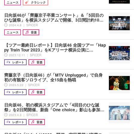
ニュース
クラシック
日向坂46が「齊藤京子卒業コンサート」＆「5回目の
ひな誕祭」を横浜スタジアムで開催、3日間計約10…
2024.4.8 ｜ SPICER
ニュース
音楽
【ツアー最終日レポート】日向坂46 全国ツアー「Hap
py Train Tour 2023」をKアリーナ横浜公演に…
2023.12.11 ｜ SPICER
レポート
音楽
齊藤京子（日向坂46）が「MTV Unplugged」で自身
初の有観客ソロライブ、全15曲を熱唱
2023.5.22 ｜ SPICER
レポート
音楽
日向坂46、初の横浜スタジアムで「4回目のひな誕
祭」を2日間開催、新曲「One choice」影山も参加…
2023.4.3 ｜ SPICER
レポート
音楽