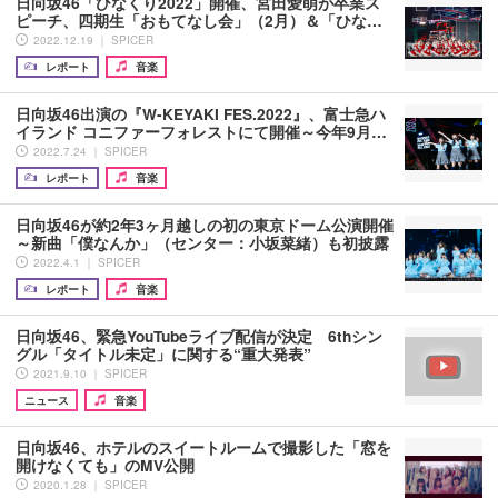
日向坂46「ひなくり2022」開催、宮田愛萌が卒業ス
ピーチ、四期生「おもてなし会」（2月）＆「ひな…
2022.12.19 ｜ SPICER
レポート
音楽
日向坂46出演の『W-KEYAKI FES.2022』、富士急ハ
イランド コニファーフォレストにて開催～今年9月…
2022.7.24 ｜ SPICER
レポート
音楽
日向坂46が約2年3ヶ月越しの初の東京ドーム公演開催
～新曲「僕なんか」（センター：小坂菜緒）も初披露
2022.4.1 ｜ SPICER
レポート
音楽
日向坂46、緊急YouTubeライブ配信が決定 6thシン
グル「タイトル未定」に関する“重大発表”
2021.9.10 ｜ SPICER
ニュース
音楽
日向坂46、ホテルのスイートルームで撮影した「窓を
開けなくても」のMV公開
2020.1.28 ｜ SPICER