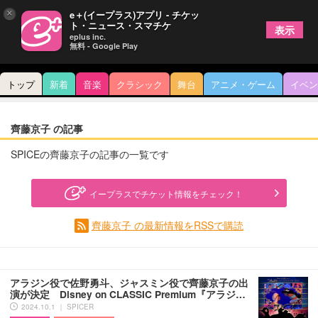
×
e＋(イープラス)アプリ - チケッ
ト・ニュース・スマチケ
表示
eplus inc.
無料 - Google Play
トップ
新着
音楽
クラシック
舞台
アニメ・ゲーム
イベン
齊藤京子 の記事
SPICEの齊藤京子の記事の一覧です
イープラスでチケット情報をチェック！
齊藤京子 の最新情報をRSSで購読
アラジン役で佐野勇斗、ジャスミン役で齊藤京子の出
演が決定 Disney on CLASSIC Premium『アラジ…
2024.10.1 ｜ SPICER