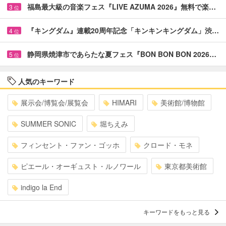
福島最大級の音楽フェス『LIVE AZUMA 2026』無料で楽…
3
位
『キングダム』連載20周年記念「キンキンキングダム」渋…
4
位
静岡県焼津市であらたな夏フェス『BON BON BON 2026…
5
位
人気のキーワード
展示会/博覧会/展覧会
HIMARI
美術館/博物館
SUMMER SONIC
堀ちえみ
フィンセント・ファン・ゴッホ
クロード・モネ
ピエール・オーギュスト・ルノワール
東京都美術館
indigo la End
キーワードをもっと見る