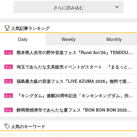
さらに読み込む
人気記事ランキング
Daily
Weekly
Monthly
熊本県人吉市の野外音楽フェス『Rural Act'26』TENDOU…
1
位
埼玉であらたな文具販売イベントがスタート 『まるっと…
2
位
福島最大級の音楽フェス『LIVE AZUMA 2026』無料で楽…
3
位
『キングダム』連載20周年記念「キンキンキングダム」渋…
4
位
静岡県焼津市であらたな夏フェス『BON BON BON 2026…
5
位
人気のキーワード