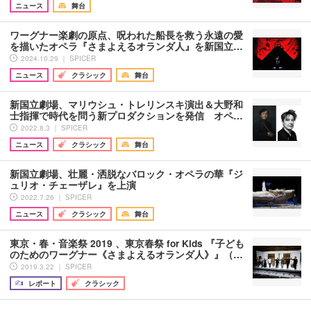
ニュース
舞台
ワーグナー楽劇の原点、呪われた船長を救う永遠の愛
を描いたオペラ『さまよえるオランダ人』を新国立…
2024.10.29 ｜ SPICER
ニュース
クラシック
舞台
新国立劇場、マリウシュ・トレリンスキ演出＆大野和
士指揮で時代を問う新プロダクションを発信 オペ…
2022.8.3 ｜ SPICER
ニュース
クラシック
舞台
新国立劇場、壮麗・洒脱なバロック・オペラの華『ジ
ュリオ・チェーザレ』を上演
2022.7.26 ｜ SPICER
ニュース
クラシック
舞台
東京・春・音楽祭 2019 、東京春祭 for Kids 『子ども
のためのワーグナー《さまよえるオランダ人》』（…
2019.3.22 ｜ SPICER
レポート
クラシック