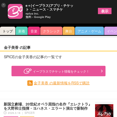
×
e＋(イープラス)アプリ - チケッ
ト・ニュース・スマチケ
表示
eplus inc.
無料 - Google Play
トップ
新着
音楽
クラシック
舞台
アニメ・ゲーム
イベン
金子美香 の記事
SPICEの金子美香の記事の一覧です
イープラスでチケット情報をチェック！
金子美香 の最新情報をRSSで購読
新国立劇場、20世紀オペラ屈指の名作『エレクトラ』
を大野和士指揮・ヨハネス・エラート演出で新制作
2026.3.18 ｜ SPICER