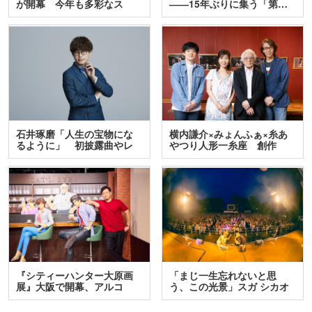
が開幕 今年も多彩なス
――15年ぶりに集う「第…
テ…
石井琢磨「人生の宝物にな
横内謙介×みょんふぁ×糸あ
るように」 初披露曲やレ
やつり人形一糸座 創作
ア…
人…
『シティーハンター大原画
「まじ一生忘れないと思
展』大阪で開幕、アルコ
う、この光景」スガ シカオ
＆…
と…