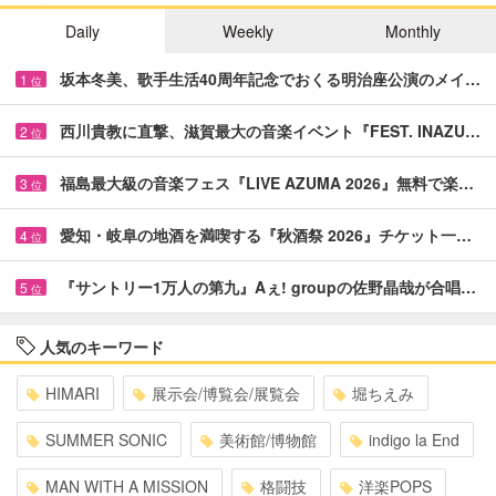
Daily
Weekly
Monthly
坂本冬美、歌手生活40周年記念でおくる明治座公演のメイ…
1
位
西川貴教に直撃、滋賀最大の音楽イベント『FEST. INAZU…
2
位
福島最大級の音楽フェス『LIVE AZUMA 2026』無料で楽…
3
位
愛知・岐阜の地酒を満喫する『秋酒祭 2026』チケット一…
4
位
『サントリー1万人の第九』Aぇ! groupの佐野晶哉が合唱…
5
位
人気のキーワード
HIMARI
展示会/博覧会/展覧会
堀ちえみ
SUMMER SONIC
美術館/博物館
indigo la End
MAN WITH A MISSION
格闘技
洋楽POPS