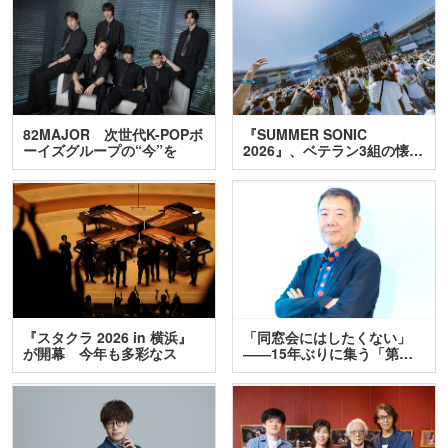
82MAJOR 次世代K-POPボ
『SUMMER SONIC
ーイズグループの“今”を
2026』、ベテラン3組の懐…
訊…
『スタクラ 2026 in 横浜』
「同窓会にはしたくない」
が開幕 今年も多彩なス
――15年ぶりに集う「第…
テ…