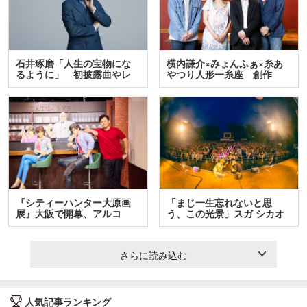
石井琢磨「人生の宝物にな
横内謙介×みょんふぁ×糸あ
るように」 初披露曲やレ
やつり人形一糸座 創作
ア…
人…
『シティーハンター大原画
「まじ一生忘れないと思
展』大阪で開幕、アルコ
う、この光景」スガ シカオ
＆…
と…
さらに読み込む
人気記事ランキング