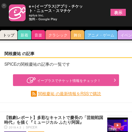
×
e＋(イープラス)アプリ - チケッ
ト・ニュース・スマチケ
表示
eplus inc.
無料 - Google Play
トップ
新着
音楽
クラシック
舞台
アニメ・ゲーム
イベン
関根慶祐 の記事
SPICEの関根慶祐の記事の一覧です
イープラスでチケット情報をチェック！
関根慶祐 の最新情報をRSSで購読
【観劇レポート】多彩なキャストで慶長の「芸能戦国
時代」を描く『ミュージカル ふたり阿国』
2019.4.3 ｜ SPICER