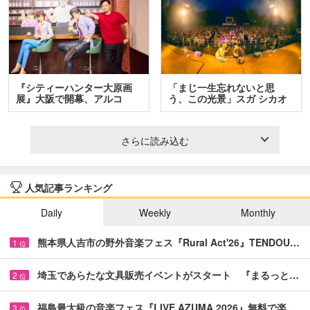
『シティーハンター大原画
「まじ一生忘れないと思
展』大阪で開幕、アルコ
う、この光景」スガ シカオ
＆…
と…
さらに読み込む
人気記事ランキング
Daily
Weekly
Monthly
熊本県人吉市の野外音楽フェス『Rural Act'26』TENDOU…
1
位
埼玉であらたな文具販売イベントがスタート 『まるっと…
2
位
福島最大級の音楽フェス『LIVE AZUMA 2026』無料で楽…
3
位