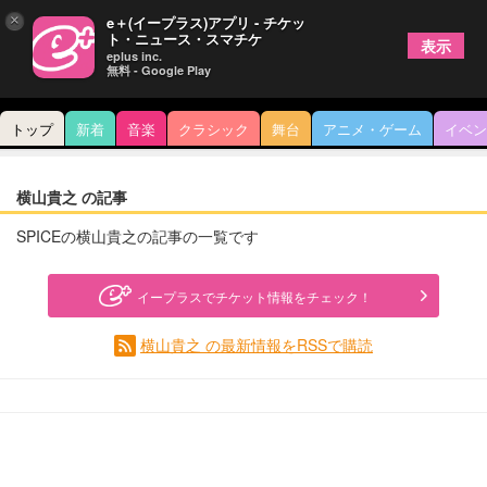
×
e＋(イープラス)アプリ - チケッ
ト・ニュース・スマチケ
表示
eplus inc.
無料 - Google Play
トップ
新着
音楽
クラシック
舞台
アニメ・ゲーム
イベン
横山貴之 の記事
SPICEの横山貴之の記事の一覧です
イープラスでチケット情報をチェック！
横山貴之 の最新情報をRSSで購読