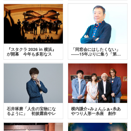
『スタクラ 2026 in 横浜』
「同窓会にはしたくない」
が開幕 今年も多彩なス
――15年ぶりに集う「第…
テ…
石井琢磨「人生の宝物にな
横内謙介×みょんふぁ×糸あ
るように」 初披露曲やレ
やつり人形一糸座 創作
ア…
人…